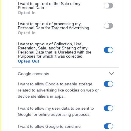
services and may gather and store information including but
I want to opt-out of the Sale of my
Personal Data.
not limited to your visit or usage behaviour. You may click to
Opted In
grant or deny consent to Google and its third-party tags to
use your data for below specified purposes in below Google
I want to opt-out of processing my
consent section.
Personal Data for Targeted Advertising.
Opted In
I want to opt-out of Collection, Use,
Retention, Sale, and/or Sharing of my
Personal Data that Is Unrelated with the
Purposes for which it was collected.
Opted Out
Syndication
Culture
Google consents
Salute
Globalist
I want to allow Google to enable storage
related to advertising like cookies on web or
Megachip
Globalscience
device identifiers in apps.
GiULia
Globalsport
I want to allow my user data to be sent to
Google for online advertising purposes.
Prima Pagina
I want to allow Google to send me