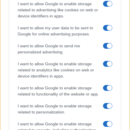
Salute
Globalist
I want to allow Google to enable storage
related to advertising like cookies on web or
Megachip
Globalscience
device identifiers in apps.
GiULia
Globalsport
I want to allow my user data to be sent to
Google for online advertising purposes.
Prima Pagina
I want to allow Google to send me
personalized advertising.
Giornale dello
Chi siamo
I want to allow Google to enable storage
Spettacolo
related to analytics like cookies on web or
Contributors
device identifiers in apps.
Wondernet
Facebook
I want to allow Google to enable storage
Giuliana Sgrena
related to functionality of the website or app.
Twitter
I want to allow Google to enable storage
Google News
related to personalization.
Mastodon
I want to allow Google to enable storage