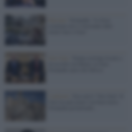
Palestina /
Netanyahu: "Le forze
israeliane non si ritireranno dalle
attuali linee a Gaza"
Stati Uniti /
Trump costringe Israele a
un accordo con Hamas su Gaza:
Netanyahu spera che fallisca
L'opinione /
Non sarà il "New Deal" di
Gaza ma quel piano è un buon inizio.
Netanyahu permettendo...