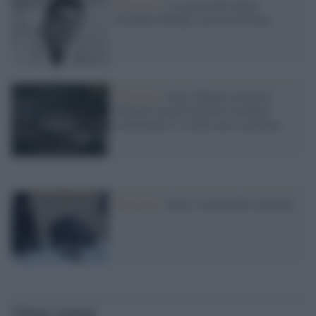
Massacro /
La storia del dottor
Ezzideen Shehab, un eroe di Gaza
Palestina /
Gaza, Hamas accetta il
disarmo ma gli attacchi israeliani
continuano e i coloni non si placano
Palestina /
Gaza: il genocidio continua
Ultime notizie