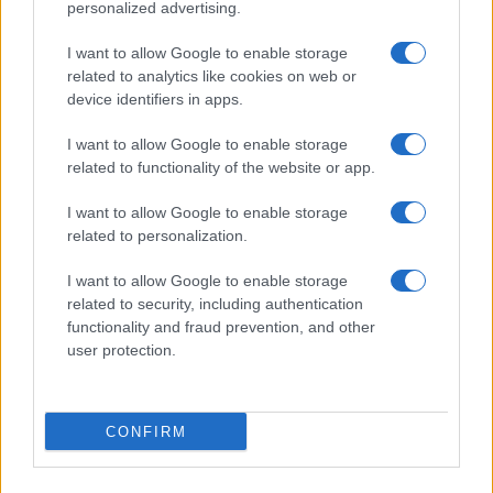
personalized advertising.
Giornale dello
Chi siamo
I want to allow Google to enable storage
Spettacolo
related to analytics like cookies on web or
Contributors
device identifiers in apps.
Wondernet
Facebook
I want to allow Google to enable storage
Giuliana Sgrena
related to functionality of the website or app.
Twitter
I want to allow Google to enable storage
Google News
related to personalization.
Mastodon
I want to allow Google to enable storage
related to security, including authentication
Cookie Policy
functionality and fraud prevention, and other
user protection.
Preferenze Privacy
CONFIRM
©2021 Globalist.it • All right reserved.