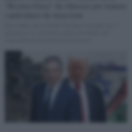
"Riviera-Gaza" da ribrezzo per trattare
i palestinesi da straccioni
Marco Rubio; Steve Witkoff. Tony Blair. Domanda: ma c’è
qualcuno di voi, care lettrici e lettori di Globalist, che
comprerebbe una macchina usata da costoro?