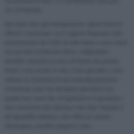
ricostruzione di Gaza e al consolidamento della pace
(sic) in Palestina.
Qui siamo oltre ogni immaginazione. Questo board di
affaristi e mestieranti, con il supporto finanziario delle
petromonarchie del Golfo che tutto hanno a cuore tranne
che uno Stato di Palestine libero e indipendente,
dovrebbe convincere la cricca di fascisti che governa
Israele a non cacciare le Ong a Gaza (già fatto), a non
sabotare la costruzione di una leadership palestinese
riconosciuta come tale dal popolo palestinese (ma
quando mai), porre fine all’apartheid in Cisgiordania e
dare concretezza alla soluzione a due Stati. Neanche il
più inguaribile ottimista, sotto effetto di sostanze
allucinogene, potrebbe spingersi a tanto.