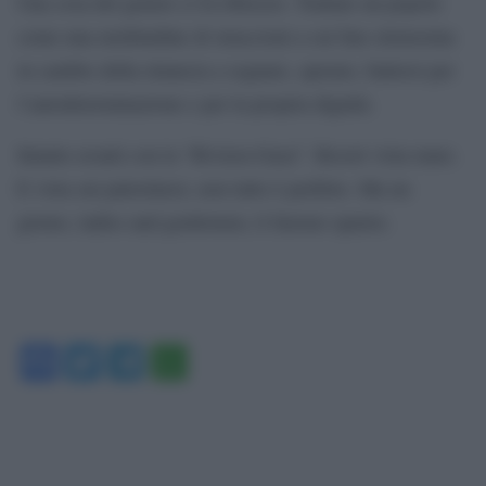
Una cosa del genere ci fa ribrezzo. Trattare un popolo
come una moltitudine di straccioni a cui fare elemosina
in cambio della rinuncia a sognare, sperare, battersi per
l’autodeterminazione e per la propria dignità.
Intanto avanti con la “Riviera-Gaza”. Resort vista mare.
E vista sui palestinesi, non tutto è perfetto. Ma un
giorno, ladies and gentlemen, li faremo sparire.
Facebook
Twitter
Telegram
WhatsApp