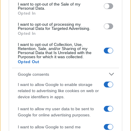
services and may gather and store information including but
I want to opt-out of the Sale of my
Personal Data.
not limited to your visit or usage behaviour. You may click to
Opted In
grant or deny consent to Google and its third-party tags to
use your data for below specified purposes in below Google
I want to opt-out of processing my
consent section.
Personal Data for Targeted Advertising.
Opted In
I want to opt-out of Collection, Use,
Retention, Sale, and/or Sharing of my
Personal Data that Is Unrelated with the
Purposes for which it was collected.
Opted Out
Syndication
Culture
Google consents
Salute
Globalist
I want to allow Google to enable storage
related to advertising like cookies on web or
Megachip
Globalscience
device identifiers in apps.
GiULia
Globalsport
I want to allow my user data to be sent to
Google for online advertising purposes.
Prima Pagina
I want to allow Google to send me