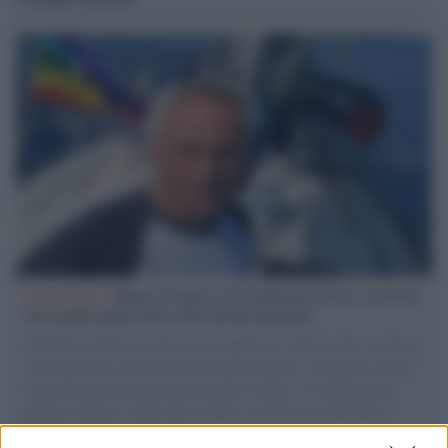
L'intervista /
Marco Croatti e la Flottilla per Gaza: le nostre
vele gonfie grazie alla sollevazione popolare
Il Senatore M5S racconta la sua esperienza sulle barche cariche di
aiuti umanitari assalite dall'esercito israeliano. Una guerra atroce,
il tentativo di disumanizzazione delle vittime, il servilismo del
governo italiano e degli altri europei, il ritorno al colonialismo.
L'importanza dei movimenti.