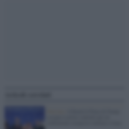
Articoli correlati
Palestina /
Il Board of Peace di Trump
assegna il primo contratto per un
rudimentale avamposto militare a Gaza