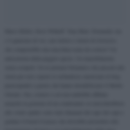
Marco Rubio; Steve Witkoff. Tony Blair. Domanda: ma
Globalist,
c’è qualcuno di voi, care lettrici e lettori di
che comprerebbe una macchina usata da costoro? Un
anticastrista della peggior specie. Un immobiliarista
senza scrupoli. Un ex premier britannico che passerà alla
storia per aver coperto le nefandezze americane in Iraq
partecipando a guerre che hanno destabilizzato il Medio
Oriente. Ora, costoro a cui non andrebbe affidata
neanche la gestione di un condominio (si arricchirebbero
alle vostre spalle) sono stati chiamati dal capo dei capi a
guidare il board of peace che dovrebbe presiedere alla