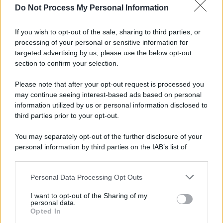
Do Not Process My Personal Information
Musica /
Al maestro Francesco Guccini
If you wish to opt-out of the sale, sharing to third parties, or
processing of your personal or sensitive information for
targeted advertising by us, please use the below opt-out
section to confirm your selection.
Il ricordo /
Quando Guccini raccontava le "Cronache
epafaniche": l'intervista all'artista che si definiva un
Please note that after your opt-out request is processed you
'narratore'
may continue seeing interest-based ads based on personal
information utilized by us or personal information disclosed to
third parties prior to your opt-out.
Lo studio /
Disinformazione russa e destra: anche la
You may separately opt-out of the further disclosure of your
macchina propagandistica di Putin dietro la crisi di Ceuta
personal information by third parties on the IAB’s list of
downstream participants.
Personal Data Processing Opt Outs
This information may also be disclosed by us to third parties
Tendenze /
Sale il numero degli acquisti online in Europa e
on the IAB’s List of Downstream Participants that may further
I want to opt-out of the Sharing of my
aumentano le vendite di articoli second hand
disclose it to other third parties.
personal data.
Opted In
Please note that this website/app uses one or more Google