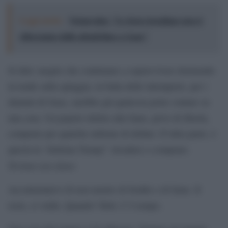
Leggi anche:
Netanyahu: "Le forze israeliane non si
ritireranno dalle attuali linee a Gaza"
Si dirà: meglio che continuare a sopravvivere dormendo
in tende sulla spiaggia, in balia delle intemperie, per i
dannati di Gaza, sarebbe già qualcosa poter contare su
una casa. Un popolo ridotto alla fame, privo di libertà,
comprato per qualche milione di dollari. D’altra parte, è
questa la “dottrina Trump”: invadere o comprare.
Tertium non datur.
Accontentatevi di non morire di freddo o di fame. Il
resto, si vedrà. Quando? Boh. C’è tempo.