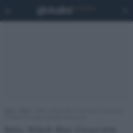
Home
>
Esteri
>
Rubio, Witkoff, Blair: il board della “Riviera-Gaza”
da ribrezzo per trattare i palestinesi da straccioni
Rubio, Witkoff, Blair: il board della