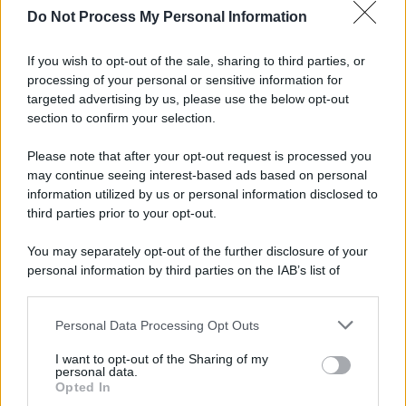
Do Not Process My Personal Information
Il caso /
Trump ha quasi esaurito l'arsenale Usa, ma il
tycoon smentisce
If you wish to opt-out of the sale, sharing to third parties, or
processing of your personal or sensitive information for
targeted advertising by us, please use the below opt-out
section to confirm your selection.
Chiesa /
Papa Leone XIV denuncia le violenze in Ucraina e
Russia e chiede il rispetto del diritto umanitario e della
Please note that after your opt-out request is processed you
diplomazia
may continue seeing interest-based ads based on personal
information utilized by us or personal information disclosed to
third parties prior to your opt-out.
Il centenario /
A L'Aquila arriva la mostra "Tito, 100 anni
You may separately opt-out of the further disclosure of your
attraverso la forma"
personal information by third parties on the IAB’s list of
downstream participants.
Personal Data Processing Opt Outs
This information may also be disclosed by us to third parties
Il medagliere /
Europei di nuoto: Pellecani guida una super
on the IAB’s List of Downstream Participants that may further
Italia
I want to opt-out of the Sharing of my
disclose it to other third parties.
personal data.
Opted In
Please note that this website/app uses one or more Google