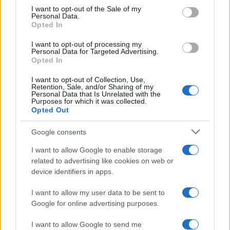
services and may gather and store information including but
I want to opt-out of the Sale of my
Personal Data.
not limited to your visit or usage behaviour. You may click to
Opted In
grant or deny consent to Google and its third-party tags to
use your data for below specified purposes in below Google
I want to opt-out of processing my
consent section.
Personal Data for Targeted Advertising.
Opted In
I want to opt-out of Collection, Use,
Retention, Sale, and/or Sharing of my
Personal Data that Is Unrelated with the
Purposes for which it was collected.
Opted Out
Syndication
Culture
Google consents
Salute
Globalist
I want to allow Google to enable storage
related to advertising like cookies on web or
Megachip
Globalscience
device identifiers in apps.
GiULia
Globalsport
I want to allow my user data to be sent to
Google for online advertising purposes.
Prima Pagina
I want to allow Google to send me