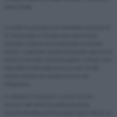
Guerra Fredda.
La bomba fu sganciata da un bombardiere americano B-
29. Detonò dopo 43 secondi a poco più di mezzo
chilometro d’altezza così da sprigionare la massima
potenza. L’esplosione cancellò praticamente ogni cosa in
un’area di circa dieci chilometri quadrati. Il 90 per cento
degli edifici di Hiroshima fu raso al suolo. 80.000
persone morirono nei secondi successivi alla
deflagrazione.
Le radiazioni avvelenarono e uccisero nei mesi
successivi altre decine di migliaia di persone.
Fu scelta Hiroshima perché in quegli anni la città era un