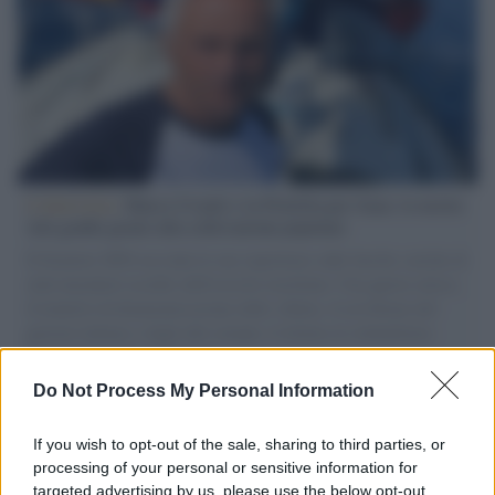
L'intervista /
Marco Croatti e la Flottilla per Gaza: le nostre
vele gonfie grazie alla sollevazione popolare
Il Senatore M5S racconta la sua esperienza sulle barche cariche di
aiuti umanitari assalite dall'esercito israeliano. Una guerra atroce,
il tentativo di disumanizzazione delle vittime, il servilismo del
governo italiano e degli altri europei, il ritorno al colonialismo.
L'importanza dei movimenti.
Do Not Process My Personal Information
Il ricordo /
Le radici di Francesco Guccini
If you wish to opt-out of the sale, sharing to third parties, or
processing of your personal or sensitive information for
targeted advertising by us, please use the below opt-out