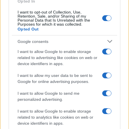
Opted In
I want to opt-out of Collection, Use,
Retention, Sale, and/or Sharing of my
Personal Data that Is Unrelated with the
Purposes for which it was collected.
Opted Out
Syndication
Culture
Google consents
Salute
Globalist
I want to allow Google to enable storage
related to advertising like cookies on web or
Megachip
Globalscience
device identifiers in apps.
GiULia
Globalsport
I want to allow my user data to be sent to
Google for online advertising purposes.
Prima Pagina
I want to allow Google to send me
personalized advertising.
Giornale dello
Chi siamo
I want to allow Google to enable storage
Spettacolo
related to analytics like cookies on web or
Contributors
device identifiers in apps.
Wondernet