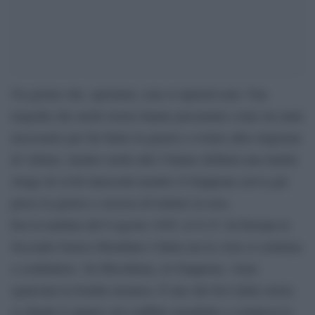
Un giorno che, speriamo, non si ripeterà mai. Una
tragedia che molti storici hanno presentato come un male
necessario per far finire la guerra e evitare altre migioaia
di vittime, mentre molti altri l’hanno definita una inutile
strage di civili innocenti mentre il Giappone aveva già
perso la guerra e cercava di trattare la resa.
Era la mattina del 6 agosto 1945, le 8,15. In Europa la
Seconda Guerra Mondiale è finita ma in Asia si continua
a combattere. Su Hiroshima, in Giappone, viene
sganciata la bomba atomica. È uno dei bivi della storia:
si chiude il sipario sul conflitto mondiale e comincia la