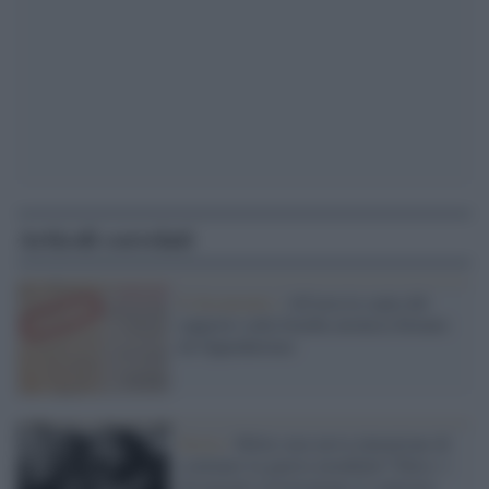
Articoli correlati
Il documento /
All'asta la copia del
rapporto sulla bomba atomica firmato
da Oppenheimer
Storia /
Hitler non aveva intenzione di
scatenare la guerra mondiale? Falso: i
documenti testimoniano il contrario