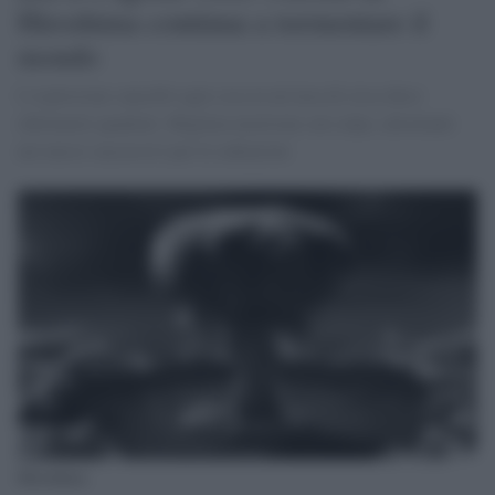
Hiroshima continua a tormentare il
mondo
L’esplosione cancellò ogni cosa in un’area di circa dieci
chilometri quadrati. Migliaia morirono sul colpo, altrettanti
nei messi successivi per le radiazioni
Hiroshima