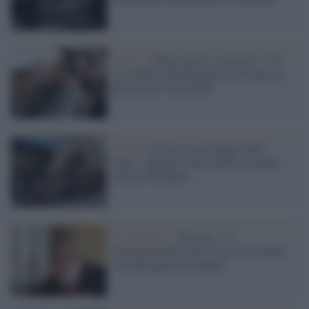
Mosca /
Putin mostra i muscoli: "C'è
russofobia, difenderemo con fermezza
gli interessi nazionali"
Covid /
Il triste record degli Stati
Uniti: superati i morti della Seconda
Guerra Mondiale
Coronavirus /
Guccini: "Ci
dimenticheremo del Covid come della
seconda guerra mondiale"