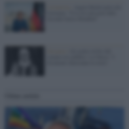
Coronavirus /
Angela Merkel parla alla
Germania: "È la crisi più grave dalla
Seconda Guerra Mondiale"
Olocausto /
Gli archivi di Pio XII
saranno resi pubblici. La Chiesa: "I
documenti chiariranno la storia"
Ultime notizie