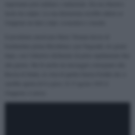
importante polo militare e industriale. Era un obiettivo
facile da colpire. La sua distruzione avrebbe inferto al
Giappone un duro colpo: economico e morale.
Il presidente americano Harry Truman decise di
bombardare prima Hiroshima e poi Nagasaki, tre giorni
dopo, con l’obiettivo dichiarato di porre rapidamente fine
alla guerra. Ma fu anche un messaggio consegnato alla
Russia di Stalin, in vista di quella Guerra Fredda che si
sarebbe aperta di lì a poco. Il 15 agosto 1945 il
Giappone si arrese.