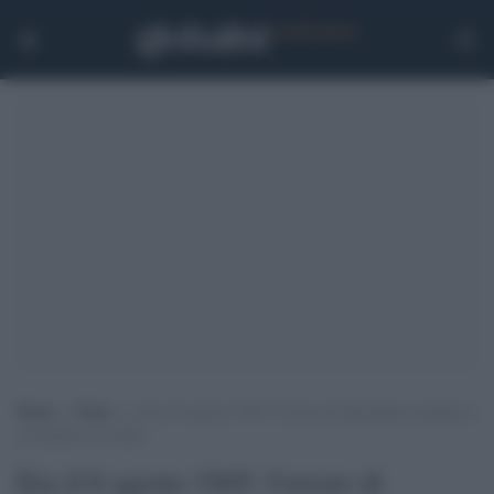
Home
>
Esteri
>
Era il 6 agosto 1945: l’orrore di Hiroshima continua a
tormentare il mondo
Era il 6 agosto 1945: l'orrore di