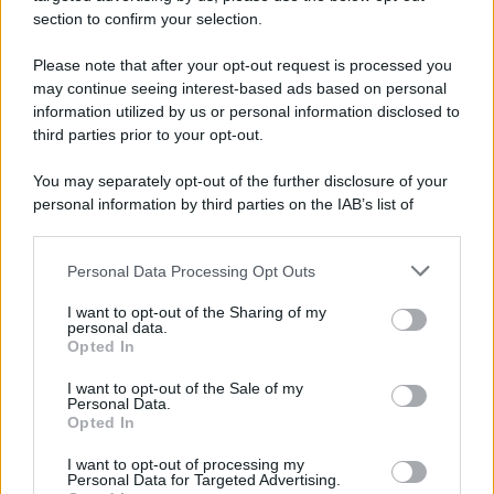
section to confirm your selection.
L'anniversario /
90 anni di Yves Saint Laurent, tra moda e
scandali
Please note that after your opt-out request is processed you
may continue seeing interest-based ads based on personal
information utilized by us or personal information disclosed to
third parties prior to your opt-out.
Il ricordo /
Il nostro incontro con Francesco Guccini
You may separately opt-out of the further disclosure of your
personal information by third parties on the IAB’s list of
downstream participants.
Personal Data Processing Opt Outs
This information may also be disclosed by us to third parties
Musica /
Love Sensation, il primo duetto di Madonna e Kylie
on the IAB’s List of Downstream Participants that may further
I want to opt-out of the Sharing of my
Minogue
disclose it to other third parties.
personal data.
Opted In
Please note that this website/app uses one or more Google
services and may gather and store information including but
I want to opt-out of the Sale of my
Personal Data.
not limited to your visit or usage behaviour. You may click to
Opted In
grant or deny consent to Google and its third-party tags to
use your data for below specified purposes in below Google
I want to opt-out of processing my
consent section.
Personal Data for Targeted Advertising.