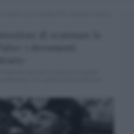
e di scatenare la guerra mondiale? Falso: i documenti testimoniano
tenzione di scatenare la
also: i documenti
trario
 a fondo delle cause della Seconda guerra mondiale.
 internazionale, curò la pubblicazione dei documenti