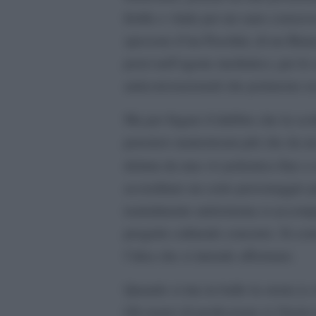
fertile e vitale per un sano conses
spessore d’un Pasolini, di un Bian
porsi nell’agone mediatico, per le 
anticonvenzionali che portarono a
Ma per fugare il dubbio che la scel
pensiero mainstream più che da un i
vis
dettata da una
polemica fine a s
accreditare un certo personaggio 
teatralmente antisistema si accom
progetto culturale concreto. Si cor
l’idea che si intende affermare.
Quando si tira in ballo la storia (e
Gli storici di professione (e Orsin