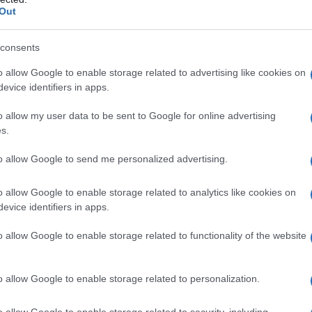
nuove scoperte scientifiche, non esiste un solo
Out
Il Se
tare questa mia affermazione. Hitler il 1°
barch
dall'e
nzione di scatenare la Seconda guerra mondiale
consents
tentat
atenato un conflitto così forte e duraturo. Io
o allow Google to enable storage related to advertising like cookies on
servil
evice identifiers in apps.
europ
Inghilterra, Francia e Polonia sia stata
dei m
, non lo penso, è un falso quell’attribuzione”.
o allow my user data to be sent to Google for online advertising
s.
L'att
, le polemiche non si sono placate, e qualche
Seri
to allow Google to send me personalized advertising.
Cartabianca
(Rai Tre), Orsini è di nuovo tornato
o allow Google to enable storage related to analytics like cookies on
uttrice Bianca Berlinguer ha dichiarato:
evice identifiers in apps.
i fa a scuola. Come i bambini. Per me Hitler è
Impe
Trump
o allow Google to enable storage related to functionality of the website
rutto brutto. L’Olocausto è un orrore. Non è colpa
perfo
Polonia se è scoppiata la Seconda Guerra
autor
o allow Google to enable storage related to personalization.
te che quando Hitler nel ’39 ha invaso la
Musi
oppiare una guerra mondiale. E ho usato questo
o allow Google to enable storage related to security, including