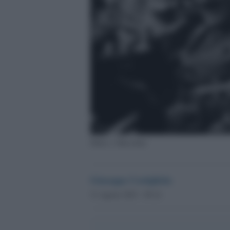
Hitler e Mussolini
Giuseppe Costigliola
31 Agosto 2023 - 09.14