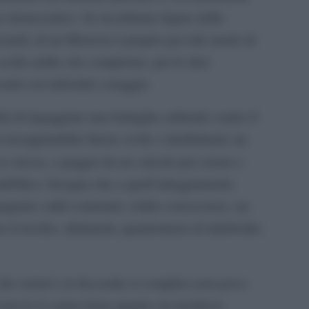
so democratico. Se ricordiamo figure dello
ciardi, di un Moravia è proprio per tale modo di
scelte ardite che compirono, per le idee
vanti con indomito coraggio.
ta di ingaggiare una battaglia culturale contro il
nsopprimibile furore civile e intellettuale sia
e stessa, o peggio da un calcolo per creare e
pubblico, bisogna che a quell’atteggiamento
pagnino saldi contenuti, solide conoscenze, un
re il rischio, altrimenti, quantomeno di indebolire
 che storia!), la faccenda si complica non poco.
i non lo è) sanno bene quanto sia insidioso