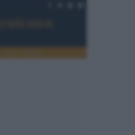
Sport
Tendenze