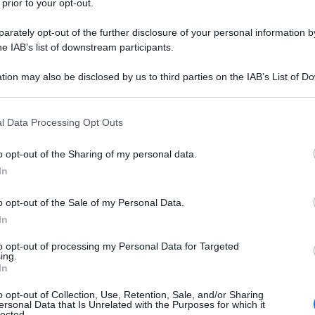
 prior to your opt-out.
pensano, la Seconda guerra mondiale non è
rately opt-out of the further disclosure of your personal information by
tler ha deciso di attaccare l’Inghilterra, la
he IAB’s list of downstream participants.
tler non aveva alcuna intenzione di far scoppiare
tion may also be disclosed by us to third parties on the IAB’s List of 
paesi europei hanno creato delle alleanze
 that may further disclose it to other third parties.
eva l’articolo 5 della Nato, secondo il quale – in
Ulti
 that this website/app uses one or more Google services and may gath
l Data Processing Opt Outs
sarebbero dovuti entrare in guerra. Il 1°
including but not limited to your visit or usage behaviour. You may click 
 to Google and its third-party tags to use your data for below specifi
ase la Polonia, Inghilterra e Francia erano
o opt-out of the Sharing of my personal data.
ogle consent section.
fetto domino a cui Hitler non aveva interesse e
In
.”
o opt-out of the Sale of my Personal Data.
In
non si sono fatte attendere e il suo autore è
to opt-out of processing my Personal Data for Targeted
punto che giorni dopo ha provato a meglio
ing.
In
Non è l’Arena
 programma di La7
ha dichiarato:
L'int
Gaza:
o opt-out of Collection, Use, Retention, Sale, and/or Sharing
bile alla luce delle scoperte storiche a cui siamo
ersonal Data that Is Unrelated with the Purposes for which it
solle
lected.