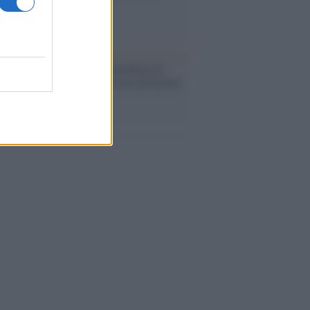
cordo /
Quando Guccini raccontava le
ache epafaniche": l'intervista all'artista
i definiva un 'narratore'