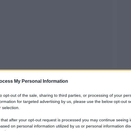
, il professore associato nel dipartimento
ocess My Personal Information
à Luiss ormai presenza fissa nelle varie
to opt-out of the sale, sharing to third parties, or processing of your per
litico, cercando di spiegare perché a suo avviso
formation for targeted advertising by us, please use the below opt-out s
 selection.
to sia un pericolo enorme per l’umanità, ha
i e disaccordi
(sulla Nove): “Tantissime
 that after your opt-out request is processed you may continue seeing i
ased on personal information utilized by us or personal information dis
 come sia scoppiata la Seconda guerra mondiale.