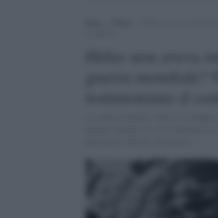
Home
>
Cultura
>
Hitler non aveva intenzion
il contrario
Hitler non aveva in
guerra mondiale? F
testimoniano il con
Lo storico Donald C. Watt, si è occupato
Stimato ordinario di storia diplomatica e
diplomatici tedeschi sulla guerra