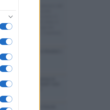
natore M5S racconta la sua esperienza sulle
e cariche di aiuti umanitari assalite
sercito israeliano. Una guerra atroce, il
ivo di disumanizzazione delle vittime, il
ismo del governo italiano e degli altri
ei, il ritorno al colonialismo. L'importanza
ovimenti.
esa /
Un estate di calcio: tra Mondiali e
e A
rialismo /
Petrolio e prepotenze di
: una società legata a 'Donald' vuole
rare la Groenlandia senza
izzazione
ca /
Al maestro Francesco Guccini