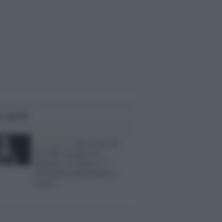
i anche
Olocausto /
Gli archivi di
Pio XII saranno resi
pubblici. La Chiesa: "I
documenti chiariranno la
storia"