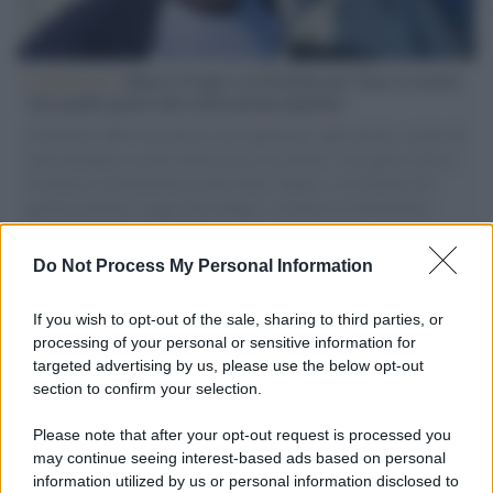
L'intervista /
Marco Croatti e la Flottilla per Gaza: le nostre
vele gonfie grazie alla sollevazione popolare
Il Senatore M5S racconta la sua esperienza sulle barche cariche di
aiuti umanitari assalite dall'esercito israeliano. Una guerra atroce,
il tentativo di disumanizzazione delle vittime, il servilismo del
governo italiano e degli altri europei, il ritorno al colonialismo.
L'importanza dei movimenti.
Do Not Process My Personal Information
Il ricordo /
Il nostro incontro con Francesco Guccini
If you wish to opt-out of the sale, sharing to third parties, or
processing of your personal or sensitive information for
targeted advertising by us, please use the below opt-out
section to confirm your selection.
Perché il mercato dell'usato sta cambiando il valore delle
automobili
Please note that after your opt-out request is processed you
may continue seeing interest-based ads based on personal
information utilized by us or personal information disclosed to