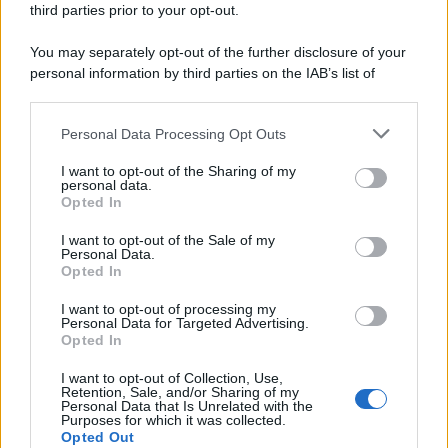
third parties prior to your opt-out.
Il lutto /
Addio a Francesco Guccini, il poeta della canzone
You may separately opt-out of the further disclosure of your
d’autore italiana
personal information by third parties on the IAB’s list of
downstream participants.
Personal Data Processing Opt Outs
This information may also be disclosed by us to third parties
L'anniversario /
90 anni di Yves Saint Laurent, tra moda e
on the IAB’s List of Downstream Participants that may further
I want to opt-out of the Sharing of my
scandali
disclose it to other third parties.
personal data.
Opted In
Please note that this website/app uses one or more Google
services and may gather and store information including but
I want to opt-out of the Sale of my
Personal Data.
not limited to your visit or usage behaviour. You may click to
Opted In
grant or deny consent to Google and its third-party tags to
use your data for below specified purposes in below Google
I want to opt-out of processing my
consent section.
Personal Data for Targeted Advertising.
Opted In
I want to opt-out of Collection, Use,
Retention, Sale, and/or Sharing of my
Personal Data that Is Unrelated with the
Purposes for which it was collected.
Opted Out