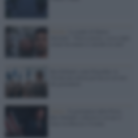
Florida /
La madre di Matteo
Falcinelli: "Poteva morire, scosso dalle
torture ha tentato il suicidio in cella"
Ron DeSantis come Prigozhin: in
Florida una milizia privata al servizio
del governatore
Guerra /
Il governatore della Floria
Ron DeSantis sollecita il cessate il
fuoco tra Russia e Ucraina