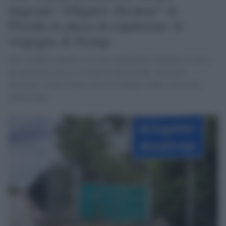
migranti “Alligator Alcatraz” in
Florida in attesa di espulsione: le
vergogne di Trump
Due cittadini italiani si trovano attualmente detenuti in attesa
di espulsione presso il centro di detenzione “Alligator
Alcatraz”, situato nella Contea di Miami-Dade, in Florida
(Stati Uniti).