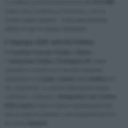
ICE-ERO
La struttura è gestita da una divisione dell’
Enforcement and Removal Operations
(
), con cui –
secondo quanto riportato – risulta particolarmente
difficile avviare un dialogo istituzionale.
L’impegno delle autorità italiane
Consolato Generale d’Italia a Miami
Il
e
Ambasciata d’Italia a Washington DC
l’
stanno
seguendo la vicenda con la massima attenzione,
costante contatto con i familiari
mantenendo un
dei
due connazionali. Le autorità diplomatiche italiane
Immigration and Customs
continuano a sollecitare l’
Enforcement
al fine di ottenere aggiornamenti sullo
stato di salute dei detenuti e sulle tempistiche previste
rimpatrio
per il loro
.