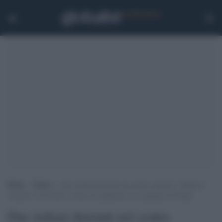
Home
>
Esteri
>
Due italiani detenuti nel centro migranti “Alligator
Alcatraz” in Florida in attesa di espulsione: le vergogne di Trump
Due italiani detenuti nel centro