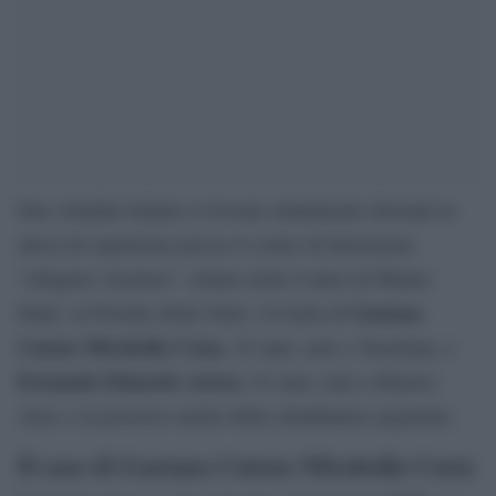
Due cittadini italiani si trovano attualmente detenuti in
attesa di espulsione presso il centro di detenzione
“Alligator Alcatraz”, situato nella Contea di Miami-
Gaetano
Dade, in Florida (Stati Uniti). Si tratta di
Cateno Mirabella Costa
, 45 anni, nato a Taormina, e
Fernando Eduardo Artese
, 63 anni, nato a Buenos
Aires e in possesso anche della cittadinanza argentina.
Il caso di Gaetano Cateno Mirabella Costa