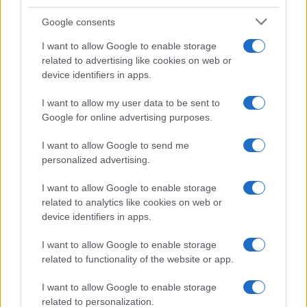
Syndication
Culture
Google consents
Salute
Globalist
I want to allow Google to enable storage
related to advertising like cookies on web or
Megachip
Globalscience
device identifiers in apps.
GiULia
Globalsport
I want to allow my user data to be sent to
Google for online advertising purposes.
Prima Pagina
I want to allow Google to send me
personalized advertising.
Giornale dello
Chi siamo
I want to allow Google to enable storage
Spettacolo
related to analytics like cookies on web or
Contributors
device identifiers in apps.
Wondernet
Facebook
I want to allow Google to enable storage
Giuliana Sgrena
related to functionality of the website or app.
Twitter
I want to allow Google to enable storage
Google News
related to personalization.