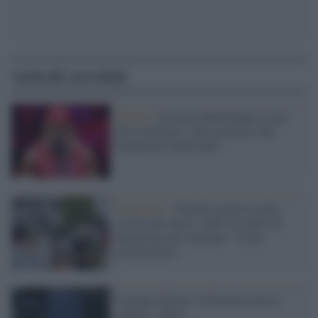
Articoli correlati
Florida /
È morto Hulk Hogan, icona
del wrestling e volto grottesco del
trumpismo americano
Everglades /
Florida, proteste nella
riserva dei nativi contro il centro di
detenzione per migranti: "È una
profanazione"
Uragano Milton: la Florida inizia a
contare i danni