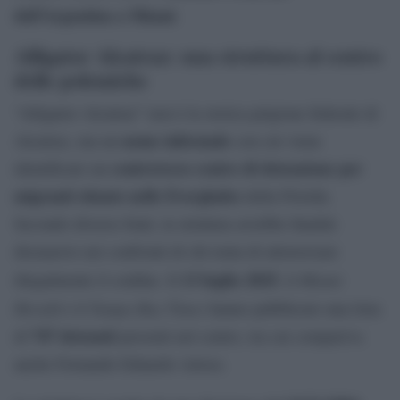
dell’Argentina a Miami
.
Alligator Alcatraz: una struttura al centro
delle polemiche
“Alligator Alcatraz” non è la storica prigione federale di
nome informale
Alcatraz, ma un
con cui viene
controverso centro di detenzione per
identificato un
migranti situato nelle Everglades
della Florida.
Secondo diverse fonti, la struttura avrebbe finalità
dissuasive nei confronti di chi tenta di attraversare
13 luglio 2025
Miami
illegalmente il confine. Il
, il
Herald
Tampa Bay Times
e il
hanno pubblicato una lista
747 detenuti
di
presenti nel centro, tra cui compariva
anche Fernando Eduardo Artese.