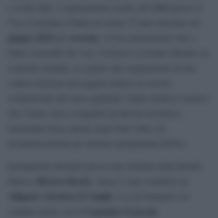
e ai due figli, è regolarmente iscritto all’AIRE presso il
Vice Consolato d’Italia ad Arona. È stato arrestato nel
giugno 2025
overstay
per
, ovvero permanenza oltre i
limiti consentiti dal visto. Il fermo è avvenuto durante un
controllo stradale, in seguito alla segnalazione di una
contravvenzione non pagata relativa al veicolo
commerciale che stava guidando. Dalla verifica è emerso
che l’uomo stava svolgendo un’attività lavorativa,
nonostante fosse entrato negli Stati Uniti con
un’autorizzazione per turismo (programma ESTA).
Inizialmente detenuto presso una struttura della Border
Riviera Beach
Patrol a
, Artese è stato trasferito ad
Alligator Alcatraz il 3 luglio
. La sua famiglia è in
Consolato Generale
contatto anche con il