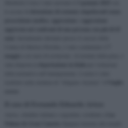
3 gennaio 2025
Mirabella Costa è stato arrestato il
con
detenzione di sostanze stupefacenti senza
le accuse di
prescrizione medica
aggressione
aggressione
,
e
aggravata nei confronti di una persona con più di 65
anni
. Inizialmente detenuto presso il carcere della
7
Contea di Marion (Florida), è stato condannato il
maggio
a sei mesi di reclusione. Al termine della pena, è
deportazione in Italia
stata disposta la
per violazione
della normativa sull’immigrazione. L’uomo è stato
9 luglio
trasferito nella struttura di “Alligator Alcatraz” il
scorso
.
Il caso di Fernando Eduardo Artese
Las
Artese, cittadino italiano e argentino, residente a
Palmas de Gran Canaria
(Spagna) insieme alla moglie