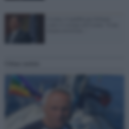
Ucraina, il repubblicano DeSantis
contro il sostegno all'Ucraina: "È una
disputa territoriale..."
Ultime notizie