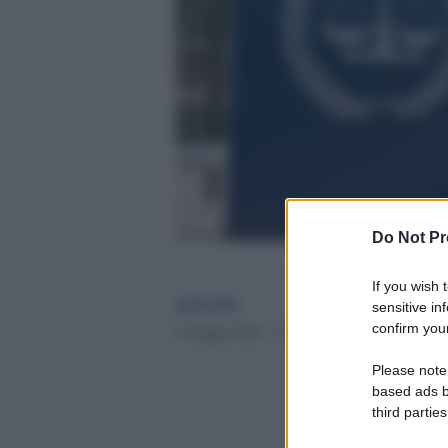
Do Not Pr
If you wish 
globalist
sensitive in
confirm your
6 Giugno 2025 - 15.11
Please note
based ads b
third parties