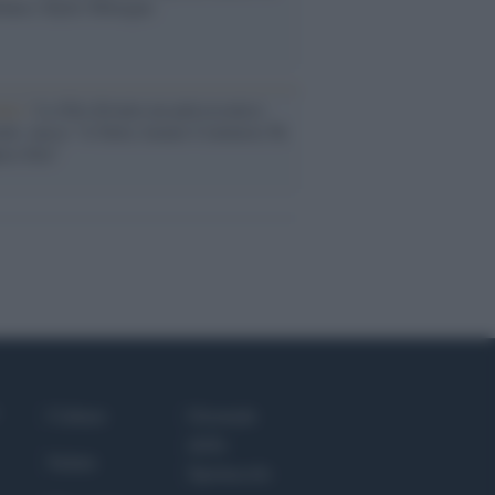
nna e Kylie Minogue
nto /
La Sila diventa un palcoscenico
rale: nasce “A Farla Amare Comincia Tu
ra Sila”
Culture
Giornale
dello
Salute
Spettacolo