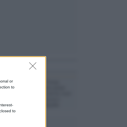
i anche
Casa Bianca /
Trump
sonal or
sanziona la Corte penale
ection to
internazionale che ha 'osato'
mettere sotto accusa i
crimini di Netanyahu
nterest-
closed to