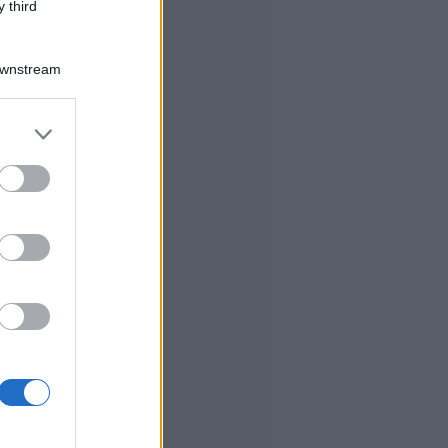
 third
Downstream
er and store
to grant or
ed purposes