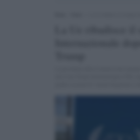
Home
>
Esteri
>
La Ue ribadisce il sostegno 
La Ue ribadisce il
Internazionale dop
Trump
La presidente della Commissione europea 
alla Corte Penale Internazionale (CPI), d
giudici accusati di “azioni illegittime e i