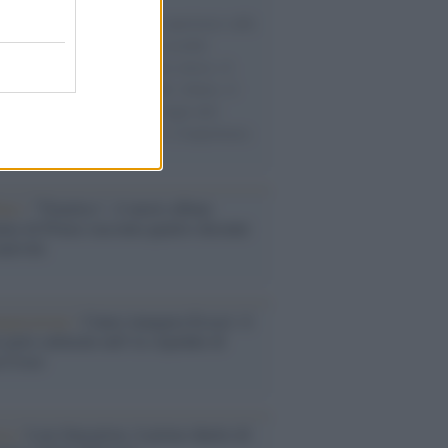
natore M5S racconta la sua esperienza sulle
e cariche di aiuti umanitari assalite
sercito israeliano. Una guerra atroce, il
ivo di disumanizzazione delle vittime, il
ismo del governo italiano e degli altri
ei, il ritorno al colonialismo. L'importanza
ovimenti.
bum /
"Timeless", il nuovo album
mo di Prince racconta quattro decenni
eatività
augurazione /
Cuneo inaugura Esseci: il
 polo culturale nell’ex ospedale di
a Croce
ca /
Love Sensation, il primo duetto di