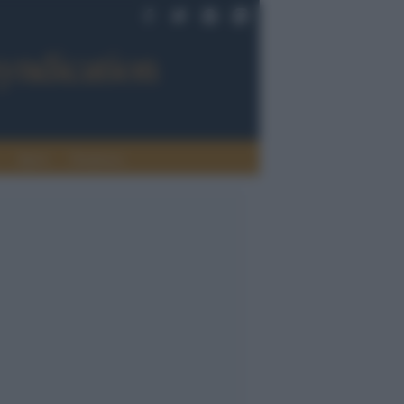
Sport
Tendenze