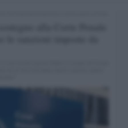
alla Corte Penale Internazionale dopo le sanzioni imposte da Trump
 sostegno alla Corte Penale
o le sanzioni imposte da
Ursula von der Leyen ha ribadito il sostegno dell’Europa
opo che gli Stati Uniti hanno imposto sanzioni a quattro
nfondate”