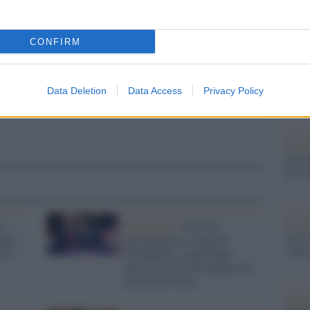
pp
Il Se
barch
CONFIRM
dall'e
tentat
servil
europ
Data Deletion
Data Access
Privacy Policy
dei m
L'al
postu
di cr
L'in
a
Reazionari /
Gli Usa
nuovo
nale
proteggono le stragi di
Sant
 la
Netanyahu e sanzionano
ancora la Cpi che indaga sui
crimini di Gaza
Musi