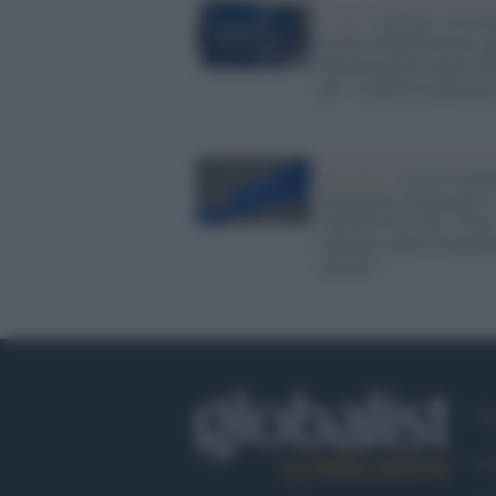
L'Aia /
Almasri, la Cor
penale internazionale ap
una procedura contro l'I
per "condotta inadempi
Bruxelles /
La Ue conda
duramente Trump per le
sanzioni alla Cpi: "Dev
lavorare contro l'impuni
globale"
Ch
Co