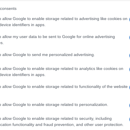
consents
 Difenderemo sempre la giustizia globale e il
o allow Google to enable storage related to advertising like cookies on
evice identifiers in apps.
a dato seguito alla minaccia di sanzionare i
o allow my user data to be sent to Google for online advertising
ndo quattro giudici con misure punitive.
s.
Ulti
to allow Google to send me personalized advertising.
USA, due di loro – Reine Alapini-Gansou del
– sono stati sanzionati per aver contribuito
o allow Google to enable storage related to analytics like cookies on
evice identifiers in apps.
o nei confronti del premier israeliano Benjamin
 Difesa Yoav Gallant, avvenuta lo scorso
o allow Google to enable storage related to functionality of the website
o allow Google to enable storage related to personalization.
L'int
o allow Google to enable storage related to security, including
Gaza:
cation functionality and fraud prevention, and other user protection.
solle