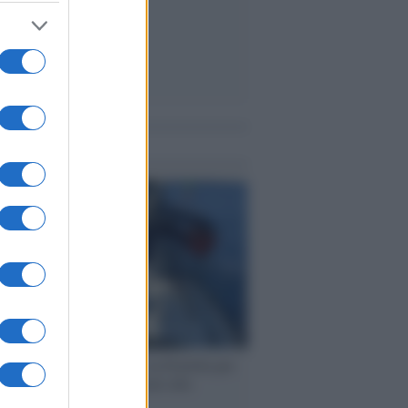
me notizie
ervista /
Marco Croatti e la Flottilla per
 le nostre vele gonfie grazie alla
vazione popolare