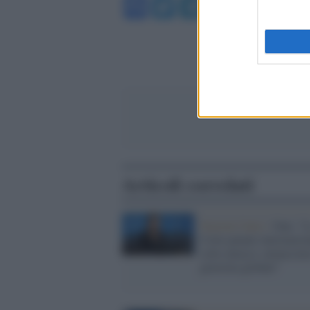
Facebook
Twitter
Telegram
WhatsA
Articoli correlati
Nazioni Unite /
Onu: "L
Corte penale internazio
sotto attacco, minacciata
giustizia globale"