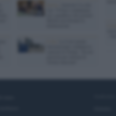
Mado
te
Destra /
Sanzioni Usa alla
re
Cpi: 79 Paesi condannano,
talia
ma i genuflessi del governo
ente"
Meloni non firmano la
dichiarazione
L'eve
natu
– Ope
nna
L'Aia /
La Corte penale
internazionale condanna le
e
sanzioni di Trump: "Da noi
tà
giustizia per milioni di
vittime innocenti"
Syndication
i siamo
ntributors
Globalist