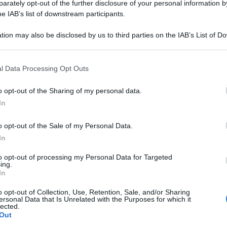
rately opt-out of the further disclosure of your personal information by
he IAB’s list of downstream participants.
tion may also be disclosed by us to third parties on the IAB’s List of 
 that may further disclose it to other third parties.
 that this website/app uses one or more Google services and may gath
l Data Processing Opt Outs
including but not limited to your visit or usage behaviour. You may click 
 to Google and its third-party tags to use your data for below specifi
o opt-out of the Sharing of my personal data.
ogle consent section.
In
uropea Ursula von der Leyen ha ribadito il
o opt-out of the Sale of my Personal Data.
nale Internazionale (CPI), dopo che gli Stati
In
tro giudici accusati di “azioni illegittime e
to opt-out of processing my Personal Data for Targeted
i alleati, tra cui Israele.
ing.
In
te la CPI e i suoi funzionari. La Corte dà
o opt-out of Collection, Use, Retention, Sale, and/or Sharing
ersonal Data that Is Unrelated with the Purposes for which it
dere i responsabili dei crimini più gravi al
lected.
Out
su X.