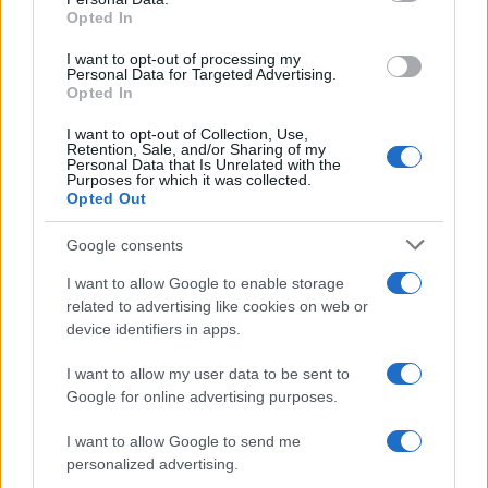
not limited to your visit or usage behaviour. You may click to
Opted In
grant or deny consent to Google and its third-party tags to
use your data for below specified purposes in below Google
I want to opt-out of processing my
consent section.
Personal Data for Targeted Advertising.
Opted In
I want to opt-out of Collection, Use,
Retention, Sale, and/or Sharing of my
Personal Data that Is Unrelated with the
Purposes for which it was collected.
Opted Out
Syndication
Culture
Google consents
Salute
Globalist
I want to allow Google to enable storage
related to advertising like cookies on web or
Megachip
Globalscience
device identifiers in apps.
GiULia
Globalsport
I want to allow my user data to be sent to
Google for online advertising purposes.
Prima Pagina
I want to allow Google to send me
personalized advertising.