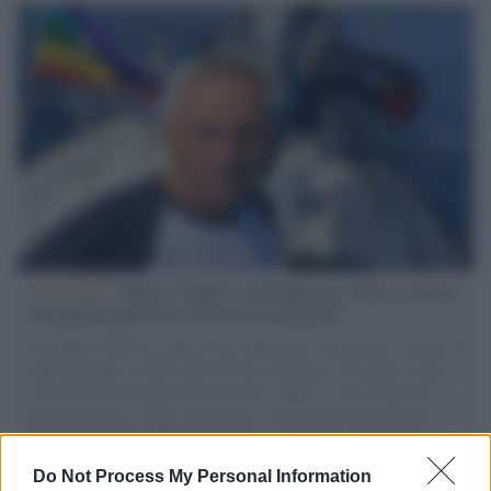
L'intervista /
Marco Croatti e la Flottilla per Gaza: le nostre
vele gonfie grazie alla sollevazione popolare
Il Senatore M5S racconta la sua esperienza sulle barche cariche di
aiuti umanitari assalite dall'esercito israeliano. Una guerra atroce,
il tentativo di disumanizzazione delle vittime, il servilismo del
governo italiano e degli altri europei, il ritorno al colonialismo.
L'importanza dei movimenti.
Do Not Process My Personal Information