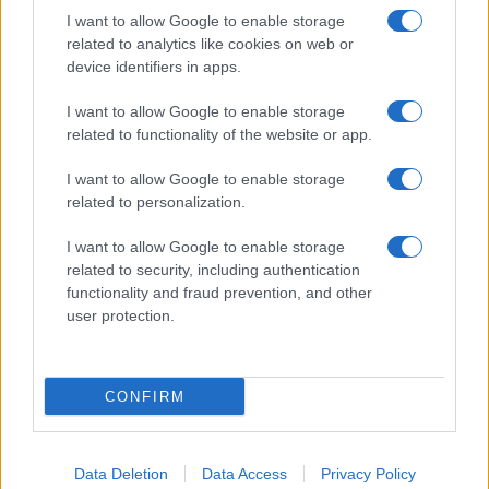
Giornale dello
Chi siamo
I want to allow Google to enable storage
Spettacolo
related to analytics like cookies on web or
Contributors
device identifiers in apps.
Wondernet
Facebook
I want to allow Google to enable storage
Giuliana Sgrena
related to functionality of the website or app.
Twitter
I want to allow Google to enable storage
Google News
related to personalization.
Mastodon
I want to allow Google to enable storage
related to security, including authentication
Cookie Policy
functionality and fraud prevention, and other
user protection.
Preferenze Privacy
CONFIRM
©2021 Globalist.it • All right reserved.
Data Deletion
Data Access
Privacy Policy
Syndication