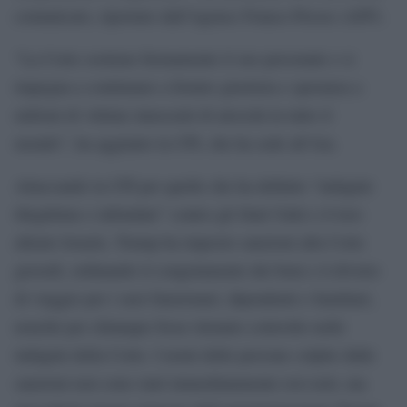
comunicato, riportato dall’Agence France-Presse (AFP).
“La Corte sostiene fermamente il suo personale e si
impegna a continuare a fornire giustizia e speranza a
milioni di vittime innocenti di atrocità in tutto il
mondo”, ha aggiunto la CPI, che ha sede all’Aia.
Attaccando la CPI per quelle che ha definito “indagini
illegittime e infondate” contro gli Stati Uniti e il loro
alleato Israele, Trump ha imposto sanzioni alla Corte
giovedì, ordinando il congelamento dei beni e il divieto
di viaggio per i suoi funzionari, dipendenti e familiari,
nonché per chiunque fosse ritenuto coinvolto nelle
indagini della Corte. I nomi delle persone colpite dalle
sanzioni non sono stati immediatamente resi noti, ma