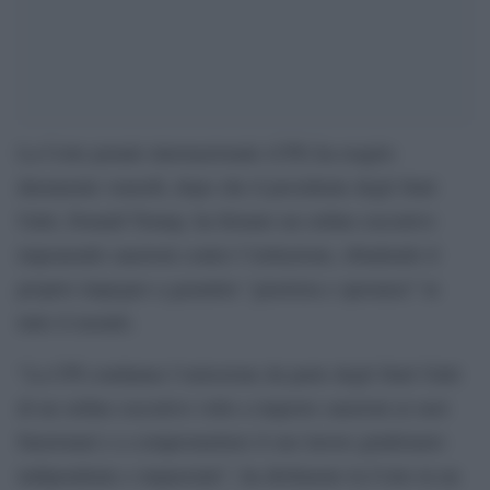
La Corte penale internazionale (CPI) ha reagito
duramente venerdì, dopo che il presidente degli Stati
Uniti, Donald Trump, ha firmato un ordine esecutivo
imponendo sanzioni contro l’istituzione, ribadendo il
proprio impegno a garantire “giustizia e speranza” in
tutto il mondo.
“La CPI condanna l’emissione da parte degli Stati Uniti
di un ordine esecutivo volto a imporre sanzioni ai suoi
funzionari e a compromettere il suo lavoro giudiziario
indipendente e imparziale”, ha dichiarato la Corte in un