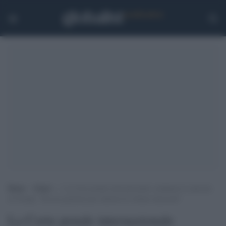
Home
>
Esteri
>
La Corte penale internazionale condanna le sanzioni
di Trump: “Da noi giustizia per milioni di vittime innocenti”
La Corte penale internazionale