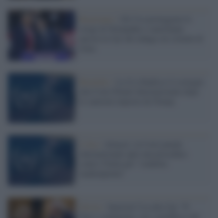
Reazionari /
Gli Usa proteggono le
stragi di Netanyahu e sanzionano
ancora la Cpi che indaga sui crimini di
Gaza
Bruxelles /
La Ue ribadisce il sostegno
alla Corte Penale Internazionale dopo
le sanzioni imposte da Trump
L'Aia /
Almasri, la Corte penale
internazionale apre una procedura
contro l'Italia per "condotta
inadempiente"
Destra /
Sanzioni Usa alla Cpi: 79
Paesi condannano, ma i genuflessi del