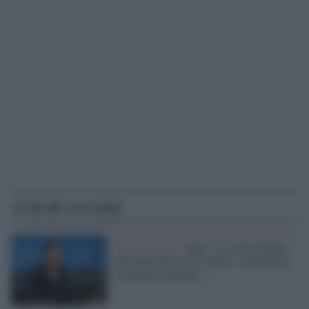
Articoli correlati
Nazioni Unite /
Onu: "La Corte penale
internazionale sotto attacco, minacciata
la giustizia globale"