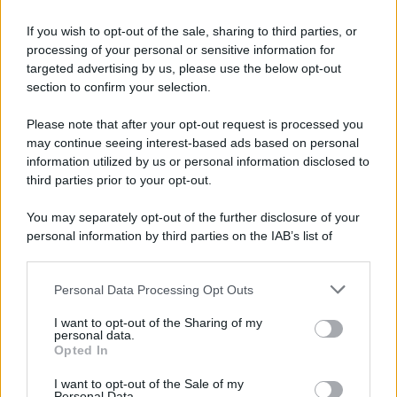
Tel Aviv /
La “vittoria totale” di Israele significa una guerra
senza fine
If you wish to opt-out of the sale, sharing to third parties, or
processing of your personal or sensitive information for
targeted advertising by us, please use the below opt-out
section to confirm your selection.
Vangelo /
La vita si intreccia con le paure come il giorno
succede alla notte
Please note that after your opt-out request is processed you
may continue seeing interest-based ads based on personal
information utilized by us or personal information disclosed to
third parties prior to your opt-out.
La scoperta /
Oplontis, le vittime dell’eruzione del Vesuvio
You may separately opt-out of the further disclosure of your
furono più numerose del previsto
personal information by third parties on the IAB’s list of
downstream participants.
Personal Data Processing Opt Outs
This information may also be disclosed by us to third parties
Il medagliere /
Europei di nuoto: Pellecani guida una super
on the IAB’s List of Downstream Participants that may further
I want to opt-out of the Sharing of my
Italia
disclose it to other third parties.
personal data.
Opted In
Please note that this website/app uses one or more Google
services and may gather and store information including but
I want to opt-out of the Sale of my
Personal Data.