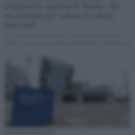
condanna le sanzioni di Trump: "Da
noi giustizia per milioni di vittime
innocenti"
La Corte penale internazionale (CPI) ha reagito duramente
venerdì, dopo che il presidente degli Stati Uniti, Donald Trump
Corte penale internazionale