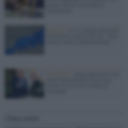
governo Meloni non firmano la
dichiarazione
Bruxelles /
La Ue condanna duramente
Trump per le sanzioni alla Cpi: "Deve
lavorare contro l'impunità globale"
Casa Bianca /
Trump sanziona la Corte
penale internazionale che ha 'osato'
mettere sotto accusa i crimini di
Netanyahu
Ultime notizie