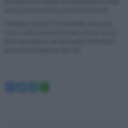
precedenti misure imposte dall’amministrazione Trump
avevano già preso di mira il procuratore della CPI.
“Chiediamo ai nostri 125 Stati membri, alla società
civile e a tutte le nazioni del mondo di restare uniti in
difesa della giustizia e dei diritti umani fondamentali”,
ha concluso il comunicato della CPI.
Facebook
Twitter
Telegram
WhatsApp