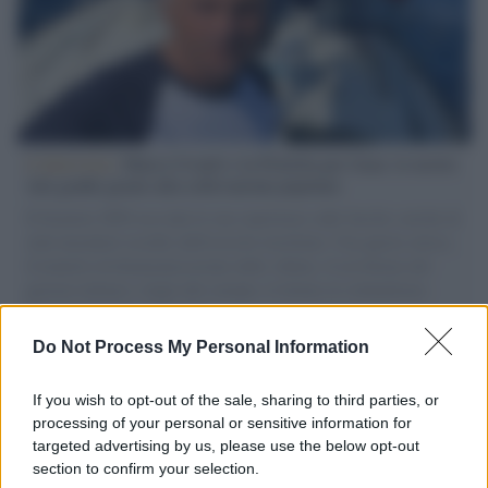
L'intervista /
Marco Croatti e la Flottilla per Gaza: le nostre
vele gonfie grazie alla sollevazione popolare
Il Senatore M5S racconta la sua esperienza sulle barche cariche di
aiuti umanitari assalite dall'esercito israeliano. Una guerra atroce,
il tentativo di disumanizzazione delle vittime, il servilismo del
governo italiano e degli altri europei, il ritorno al colonialismo.
L'importanza dei movimenti.
Do Not Process My Personal Information
Tel Aviv /
La “vittoria totale” di Israele significa una guerra
senza fine
If you wish to opt-out of the sale, sharing to third parties, or
processing of your personal or sensitive information for
targeted advertising by us, please use the below opt-out
section to confirm your selection.