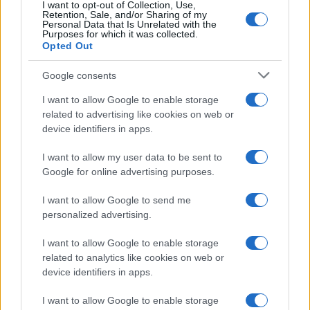
I want to opt-out of Collection, Use,
Retention, Sale, and/or Sharing of my
Personal Data that Is Unrelated with the
Purposes for which it was collected.
Opted Out
Syndication
Culture
Google consents
Salute
Globalist
I want to allow Google to enable storage
related to advertising like cookies on web or
Megachip
Globalscience
device identifiers in apps.
GiULia
Globalsport
I want to allow my user data to be sent to
Google for online advertising purposes.
Prima Pagina
I want to allow Google to send me
personalized advertising.
Giornale dello
Chi siamo
I want to allow Google to enable storage
Spettacolo
related to analytics like cookies on web or
Contributors
device identifiers in apps.
Wondernet
Facebook
I want to allow Google to enable storage