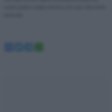
scontro politico sempre più feroce nel cuore della destra
americana.
Facebook
Twitter
Telegram
WhatsApp