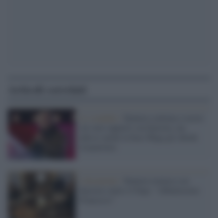
Articoli correlati
Lo scandalo /
Bannon continua a tacere
sui suoi rapporti con Epstein, ma
adesso anche la base Maga gli chiede
trasparenza
I documenti /
Bannon tramava con
Epstein contro il Papa: "Abbatteremo
Francesco"