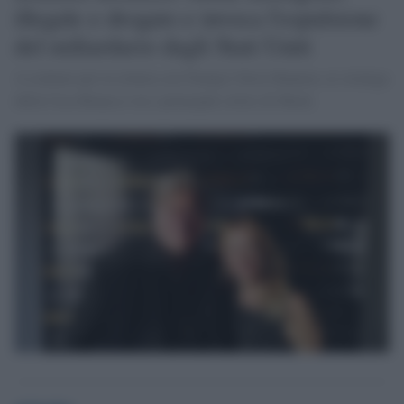
illegale e drogato e invoca l'espulsione
del miliardario dagli Stati Uniti
A esultare per la rottura con Trump è Steve Bannon, ex stratega
della Casa Bianca e tra i principali critici di Musk.