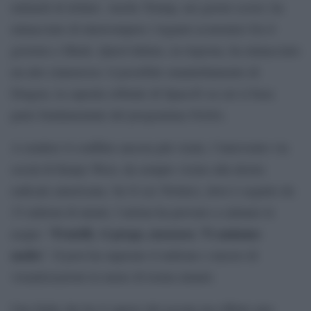
miliardi di dollari. Anche Trump, nei giorni scorsi, ha
minacciato di interrompere i legami economici fra il
governo e Musk. Quest’ultimo, in risposta, ha minacciato
un atto clamoroso: il possibile smantellamento di
Dragon, la capsula orbitale di SpaceX su cui si basa
parte fondamentale del programma NASA.
A rendere il conflitto ancora più virale, l’intervento via
social di Kanye West, da sempre vicino alla destra
radicale americana. Su X (ex Twitter), dove è seguito da
33 milioni di utenti, l’artista ha provato a calmare le
Fratelli, vi prego, noooooo. Vi amiamo
acque: “
molto
”. Il post ha superato il milione e mezzo di
visualizzazioni in meno di trenta minuti.
Una faida che ha il sapore del gossip ma riflette uno