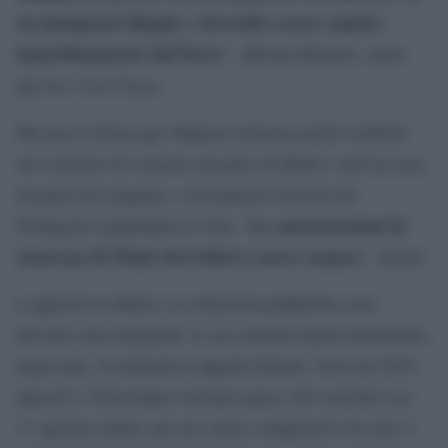
un immigrato illegale e dovrebbe essere espulso
immediatamente dal Paese
”, afferma Bannon, citato
New York Times
dal
.
Ma non si ferma qui. Bannon sollecita anche verifiche
sul consumo di sostanze da parte di Musk e sull’accesso,
da parte del magnate, a documenti riservati del
Le autorizzazioni di
Pentagono riguardanti la Cina. “
sicurezza di Musk dovrebbero essere sospese
”, insiste.
I rapporti tra Musk e le istituzioni pubbliche sono
tutt’altro che marginali: le sue aziende hanno beneficiato,
negli anni, di miliardi in appalti federali. Solo nel 2023,
SpaceX e Tesla hanno ottenuto quasi 100 contratti con
17 agenzie statali, per un valore complessivo di circa 3