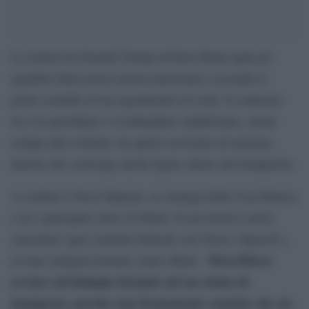
La rottura tra Donald Trump ed Elon Musk agita gli
equilibri della nuova destra americana e accende le
prime scintille di un regolamento di conti. Il contrasto
tra l’ex presidente e il miliardario sudafricano, ormai
sempre più evidente, ha aperto un fronte di tensione
interna che coinvolge anche figure chiave del trumpismo.
A esultare è Steve Bannon, ex stratega della Casa Bianca
e tra i principali critici di Musk. Il suo invito è netto:
cancellare ogni contratto federale con Tesla e SpaceX e
Dovrebbero
avviare indagini formali contro Musk. “
avviare un’indagine formale sul suo status di
immigrato, perché sono fermamente convinto che sia