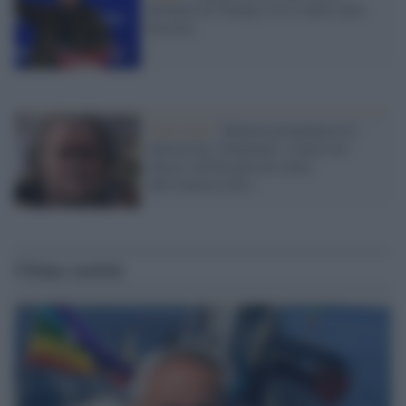
dittatura di Trump e fa il saluto nazi-
fascista
Stati Uniti /
Bannon preannuncia le
epurazioni 'trumpiane' e lancia un
attacco all'Europa nel nome
dell'America first
Ultime notizie