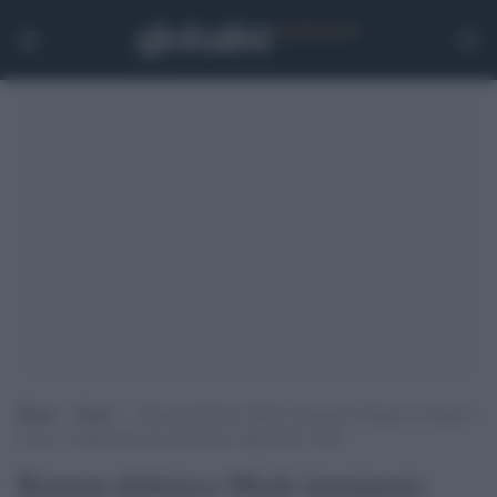
Home
>
Esteri
>
Bannon definisce Musk immigrato illegale e drogato e
invoca l’espulsione del miliardario dagli Stati Uniti
Bannon definisce Musk immigrato