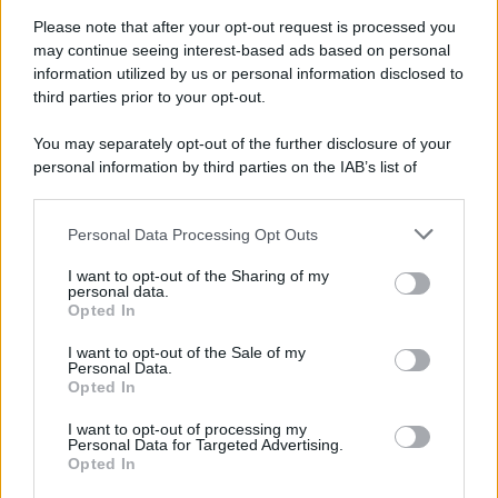
Vangelo /
La vita si intreccia con le paure come il giorno
succede alla notte
Please note that after your opt-out request is processed you
may continue seeing interest-based ads based on personal
information utilized by us or personal information disclosed to
third parties prior to your opt-out.
La scoperta /
Oplontis, le vittime dell’eruzione del Vesuvio
You may separately opt-out of the further disclosure of your
furono più numerose del previsto
personal information by third parties on the IAB’s list of
downstream participants.
Personal Data Processing Opt Outs
This information may also be disclosed by us to third parties
Il medagliere /
Europei di nuoto: Pellecani guida una super
on the IAB’s List of Downstream Participants that may further
I want to opt-out of the Sharing of my
Italia
disclose it to other third parties.
personal data.
Opted In
Please note that this website/app uses one or more Google
services and may gather and store information including but
I want to opt-out of the Sale of my
Personal Data.
not limited to your visit or usage behaviour. You may click to
Opted In
grant or deny consent to Google and its third-party tags to
use your data for below specified purposes in below Google
I want to opt-out of processing my
consent section.
Personal Data for Targeted Advertising.
Opted In