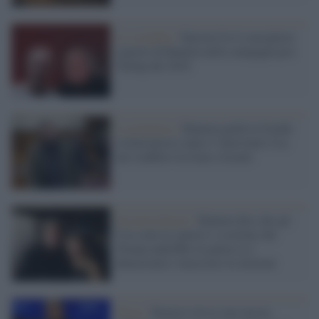
Lo scandalo /
Epstein fu il consigliere
segreto di Bannon nella campagna pro-
Trump del 2018
La polemica /
Bannon guida la fronda
isolazionista contro l’intervento Usa
nel conflitto tra Iran e Israele
Estrema Destra /
Bannon dice che gli
Usa sono in 'guerra' e sostiene che
Trump andrebbe in galera se i
democratici vincessero le elezioni
Maga /
Bannon invoca una mezza