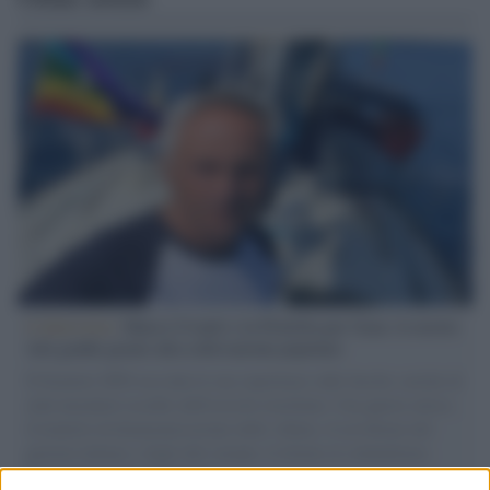
L'intervista /
Marco Croatti e la Flottilla per Gaza: le nostre
vele gonfie grazie alla sollevazione popolare
Il Senatore M5S racconta la sua esperienza sulle barche cariche di
aiuti umanitari assalite dall'esercito israeliano. Una guerra atroce,
il tentativo di disumanizzazione delle vittime, il servilismo del
governo italiano e degli altri europei, il ritorno al colonialismo.
L'importanza dei movimenti.