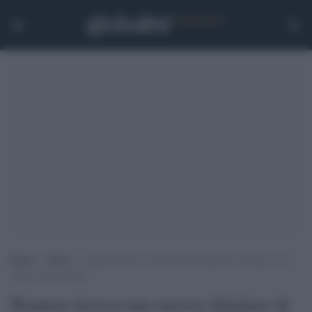
Home
>
Esteri
>
Bannon invoca una mezza dittatura di Trump e fa il
saluto nazi-fascista
Bannon invoca una mezza dittatura di