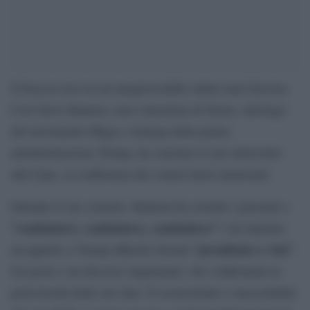
Il braccio teso in un inequivocabile saluto nazi-fascista.
Così Steve Bannon, noto estremista di destra, ideologo
del movimento Maga e stratega della prima
amministrazione Trump, ha concluso il suo intervento
alla Cpac, la conferenza dei conservatori americani.
Durante il suo comizio, Bannon ha esortato i presenti a
“combattere, combattere, combattere”
e ha lanciato
“presidente a vita”
un appello a Trump affinché diventi
.
Un gesto e un discorso inquietanti, che confermano la
pericolosità delle sue idee. È sconcertante e inaccettabile