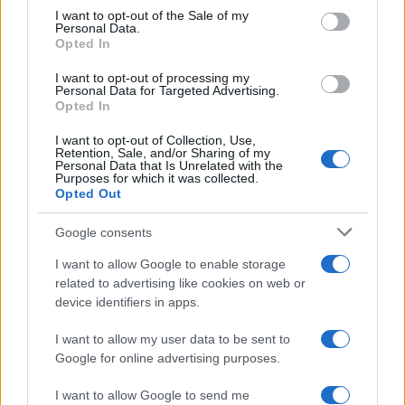
services and may gather and store information including but
I want to opt-out of the Sale of my
Personal Data.
not limited to your visit or usage behaviour. You may click to
Opted In
grant or deny consent to Google and its third-party tags to
use your data for below specified purposes in below Google
I want to opt-out of processing my
consent section.
Personal Data for Targeted Advertising.
Opted In
I want to opt-out of Collection, Use,
Retention, Sale, and/or Sharing of my
Personal Data that Is Unrelated with the
Purposes for which it was collected.
Opted Out
Syndication
Culture
Google consents
Salute
Globalist
I want to allow Google to enable storage
related to advertising like cookies on web or
Megachip
Globalscience
device identifiers in apps.
GiULia
Globalsport
I want to allow my user data to be sent to
Google for online advertising purposes.
Prima Pagina
I want to allow Google to send me