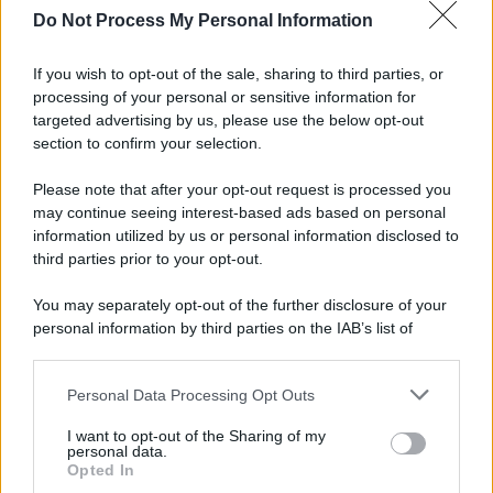
Do Not Process My Personal Information
Giornalismo /
Addio a Stefano Marcelli, colonna della Rai
di Firenze e dirigente dell'Usigrai
If you wish to opt-out of the sale, sharing to third parties, or
processing of your personal or sensitive information for
targeted advertising by us, please use the below opt-out
section to confirm your selection.
Lo scenario /
Ceuta, l’ombra del Marocco sull’assalto
mentre Trump rafforza i rapporti con Rabat e trama contro la
Please note that after your opt-out request is processed you
Spagna
may continue seeing interest-based ads based on personal
information utilized by us or personal information disclosed to
third parties prior to your opt-out.
La data /
L'8 agosto, quando la memoria dovrebbe insegnarci
You may separately opt-out of the further disclosure of your
qualcosa
personal information by third parties on the IAB’s list of
downstream participants.
Personal Data Processing Opt Outs
This information may also be disclosed by us to third parties
Palestina /
Il Board of Peace di Trump assegna il primo
on the IAB’s List of Downstream Participants that may further
I want to opt-out of the Sharing of my
contratto per un rudimentale avamposto militare a Gaza
disclose it to other third parties.
personal data.
Opted In
Please note that this website/app uses one or more Google