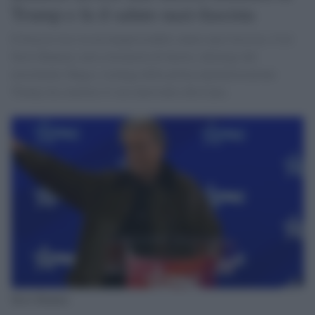
Trump e fa il saluto nazi-fascista
Il braccio teso in un inequivocabile saluto nazi-fascista. Così
Steve Bannon, noto estremista di destra, ideologo del
movimento Maga e stratega della prima amministrazione
Trump, ha concluso il suo intervento alla Cpac,
Steve Bannon