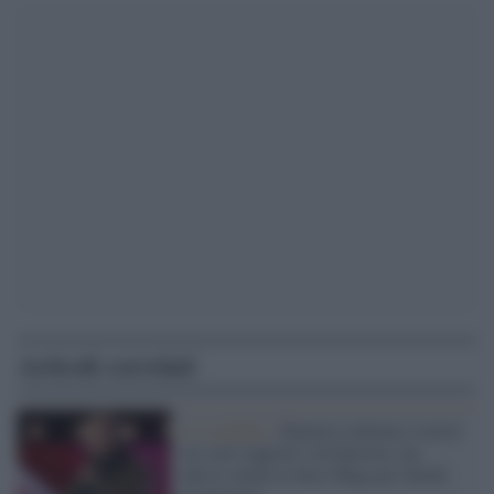
Articoli correlati
Lo scandalo /
Bannon continua a tacere
sui suoi rapporti con Epstein, ma
adesso anche la base Maga gli chiede