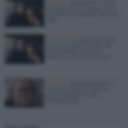
Reazionari /
Bannon definisce Musk
immigrato illegale e drogato e invoca
l'espulsione del miliardario dagli Stati
Uniti
Estrema Destra /
Bannon dice che gli
Usa sono in 'guerra' e sostiene che
Trump andrebbe in galera se i
democratici vincessero le elezioni
Stati Uniti /
Bannon preannuncia le
epurazioni 'trumpiane' e lancia un
attacco all'Europa nel nome
dell'America first
Ultime notizie