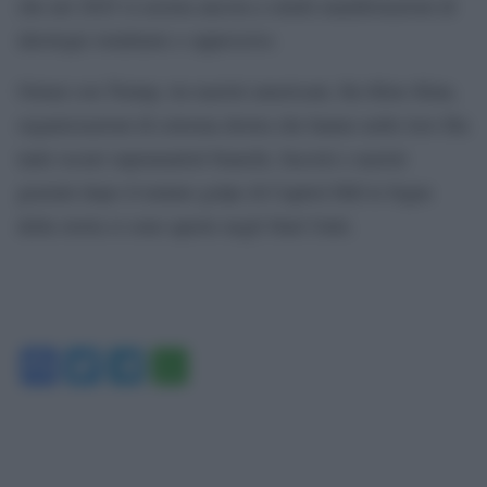
che nel 2025 si assista ancora a simili manifestazioni di
ideologie totalitarie e oppressive.
Ormai con Trump, tra nazisti americani, Ku Klux Klan,
organizzazioni di estrema destra che hanno nelle loro fila
tanti oscuri supramatisti bianchi, fascisti e nazisti
graziati dopo il tentato golpe di Capitol Hill le fogne
della storia si sono aperte negli Stati Uniti.
Facebook
Twitter
Telegram
WhatsApp