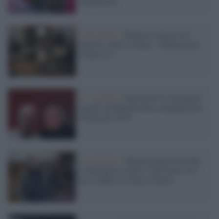
trasparenza
I documenti /
Bannon tramava con
Epstein contro il Papa: "Abbatteremo
Francesco"
Lo scandalo /
Epstein fu il consigliere
segreto di Bannon nella campagna pro-
Trump del 2018
La polemica /
Bannon guida la fronda
isolazionista contro l’intervento Usa
nel conflitto tra Iran e Israele