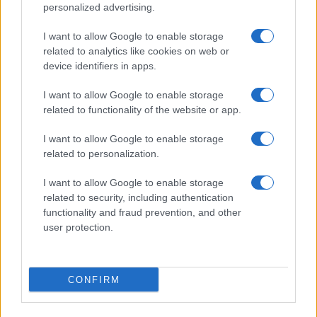
personalized advertising.
Giornale dello
Chi siamo
I want to allow Google to enable storage
Spettacolo
related to analytics like cookies on web or
Contributors
device identifiers in apps.
Wondernet
Facebook
I want to allow Google to enable storage
Giuliana Sgrena
related to functionality of the website or app.
Twitter
I want to allow Google to enable storage
Google News
related to personalization.
Mastodon
I want to allow Google to enable storage
related to security, including authentication
Cookie Policy
functionality and fraud prevention, and other
user protection.
Preferenze Privacy
CONFIRM
©2021 Globalist.it • All right reserved.