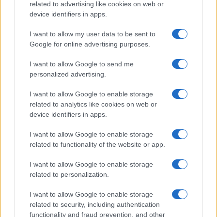
related to advertising like cookies on web or
Megachip
Globalscience
device identifiers in apps.
GiULia
Globalsport
I want to allow my user data to be sent to
Google for online advertising purposes.
Prima Pagina
I want to allow Google to send me
personalized advertising.
Giornale dello
Chi siamo
I want to allow Google to enable storage
Spettacolo
related to analytics like cookies on web or
Contributors
device identifiers in apps.
Wondernet
Facebook
I want to allow Google to enable storage
Giuliana Sgrena
related to functionality of the website or app.
Twitter
I want to allow Google to enable storage
Google News
related to personalization.
Mastodon
I want to allow Google to enable storage
related to security, including authentication
Cookie Policy
functionality and fraud prevention, and other