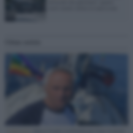
all'assalto dei palestinesi: quattro
morti mentre infuria la repressione
Ultime notizie
L'intervista /
Marco Croatti e la Flottilla per Gaza: le nostre