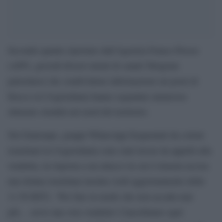
Secondo quanto riportato dall’Agenzia France-Presse
(AFP), giovedì diversi utenti di canali Telegram
palestinesi che condividono informazioni sui posti di
blocco in Cisgiordania hanno segnalato numerose
chiusure stradali nel nord del territorio.
Nel frattempo, gruppi WhatsApp frequentati da coloni
israeliani in Cisgiordania sono stati invasi da appelli alla
vendetta, in risposta a un attacco in cui è rimasta uccisa
una donna israeliana incinta (vedi aggiornamento delle
11.56 BST). “Per fare in modo che non accada mai
più… serve una vera vendetta! Cancelliamo ogni