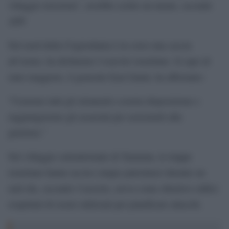
villaggio terrorista”, avrebbe scritto un utente, secondo
AFP.
Nel nord della Cisgiordania è in corso una caccia
all’uomo, ha dichiarato l’esercito israeliano. Il capo di
stato maggiore, il generale Eyal Zamir, ha affermato:
“Useremo tutti gli strumenti a nostra disposizione e
raggiungeremo gli assassini per assicurarli alla
giustizia.”
Nel villaggio settentrionale di Tammun, le truppe
israeliane hanno ucciso cinque palestinesi durante un
raid che, secondo l’esercito, aveva come obiettivo edifici
sospettati di essere utilizzati per pianificare attacchi.