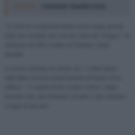
Leggi anche:
Cisgiordania, l'umanità è morta
“Le forze di occupazione hanno ucciso cinque giovani
dopo aver assediato una casa nel centro del villaggio”, ha
dichiarato all’AFP il sindaco di Tammun, Samir
Qteishat.
L’esercito israeliano ha riferito che “i soldati hanno
individuato terroristi armati barricati all’interno di un
edificio”. “A seguito di uno scontro a fuoco, cinque
terroristi sono stati eliminati e un altro è stato catturato”,
si legge in una nota.