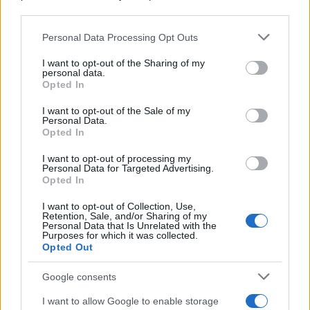
downstream participants.
Personal Data Processing Opt Outs
This information may also be disclosed by us to third parties
L'anniversario /
90 anni di Yves Saint Laurent, tra moda e
on the IAB’s List of Downstream Participants that may further
I want to opt-out of the Sharing of my
scandali
disclose it to other third parties.
personal data.
Opted In
Please note that this website/app uses one or more Google
services and may gather and store information including but
I want to opt-out of the Sale of my
Personal Data.
not limited to your visit or usage behaviour. You may click to
Opted In
grant or deny consent to Google and its third-party tags to
use your data for below specified purposes in below Google
I want to opt-out of processing my
consent section.
Personal Data for Targeted Advertising.
Opted In
I want to opt-out of Collection, Use,
Retention, Sale, and/or Sharing of my
Personal Data that Is Unrelated with the
Purposes for which it was collected.
Opted Out
Syndication
Culture
Google consents
Salute
Globalist
I want to allow Google to enable storage