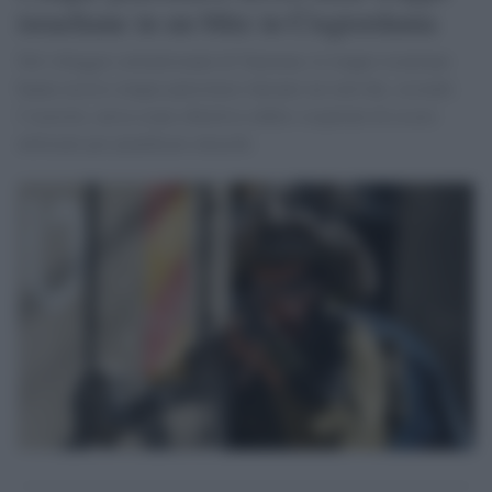
israeliane in un blitz in Cisgiordania
Nel villaggio settentrionale di Tammun, le truppe israeliane
hanno ucciso cinque palestinesi durante un raid che, secondo
l’esercito, aveva come obiettivo edifici sospettati di essere
utilizzati per pianificare attacchi.