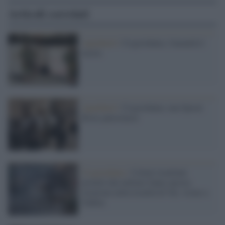
Articoli correlati
Apartheid /
Cisgiordania, l'umanità è
morta
Apartheid /
Cisgiordania, una Spoon
River palestinese
Cisgiordania /
Coloni israeliani
protetti dai militari fanno ancora
irruzione nella località di Tal, vicino a
Nablus