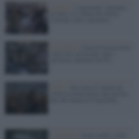
Apartheid /
Cisgiordania: continuano
gli abusi e le violenze dei militari
israeliani contro i palestinesi
Cisgiordania /
Coloni di estrema destra
senza freni: gli attacchi contro i
palestinesi aumentati del 63%
Nablus /
Altra notte di violenza dei
coloni di estrema destra: due moschee
date alle fiamme in Cisgiordania
Cisgiordania /
Israele manda i coloni