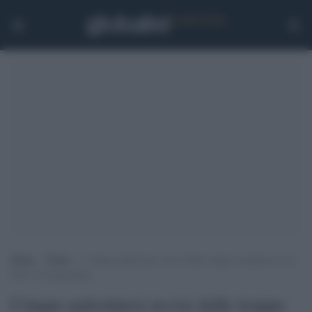
Home
>
Esteri
>
Cinque palestinesi uccisi dalle truppe israeliane in un
blitz in Cisgiordania
Cinque palestinesi uccisi dalle truppe