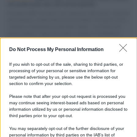
vele gonfie grazie alla sollevazione popolare
Il Senatore M5S racconta la sua esperienza sulle barche cariche di
aiuti umanitari assalite dall'esercito israeliano. Una guerra atroce,
il tentativo di disumanizzazione delle vittime, il servilismo del
governo italiano e degli altri europei, il ritorno al colonialismo.
L'importanza dei movimenti.
Do Not Process My Personal Information
Palestina /
Il Board of Peace di Trump assegna il primo
contratto per un rudimentale avamposto militare a Gaza
If you wish to opt-out of the sale, sharing to third parties, or
processing of your personal or sensitive information for
targeted advertising by us, please use the below opt-out
section to confirm your selection.
L'evento /
La Sila diventa un palcoscenico naturale: nasce “A
Farla Amare Comincia Tu – Opera Sila”
Please note that after your opt-out request is processed you
may continue seeing interest-based ads based on personal
information utilized by us or personal information disclosed to
third parties prior to your opt-out.
Il ricordo /
Le radici di Francesco Guccini
You may separately opt-out of the further disclosure of your
personal information by third parties on the IAB’s list of