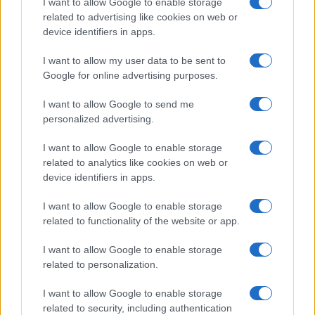
Globalist
I want to allow Google to enable storage
related to advertising like cookies on web or
Megachip
Globalscience
device identifiers in apps.
GiULia
Globalsport
I want to allow my user data to be sent to
Google for online advertising purposes.
Prima Pagina
I want to allow Google to send me
personalized advertising.
Giornale dello
Chi siamo
I want to allow Google to enable storage
Spettacolo
related to analytics like cookies on web or
Contributors
device identifiers in apps.
Wondernet
Facebook
I want to allow Google to enable storage
Giuliana Sgrena
related to functionality of the website or app.
Twitter
I want to allow Google to enable storage
Google News
related to personalization.
Mastodon
I want to allow Google to enable storage
related to security, including authentication