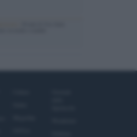
iversario /
90 anni di Yves Saint
nt, tra moda e scandali
Culture
Giornale
dello
Salute
Spettacolo
Megachip
nce
Wondernet
GiULia
Giuliana