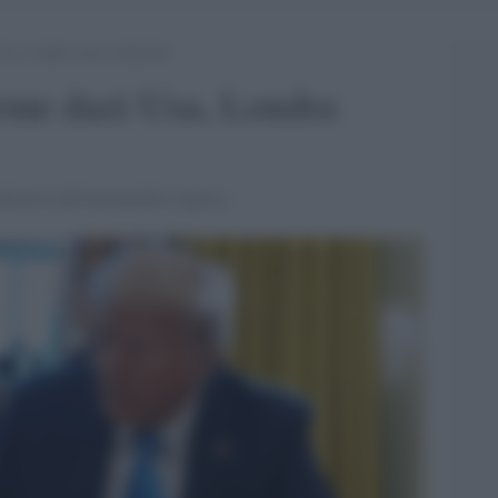
Usa, Londra cerca soluzioni
arme dazi Usa, Londra
dustria dell'automobile inglese.