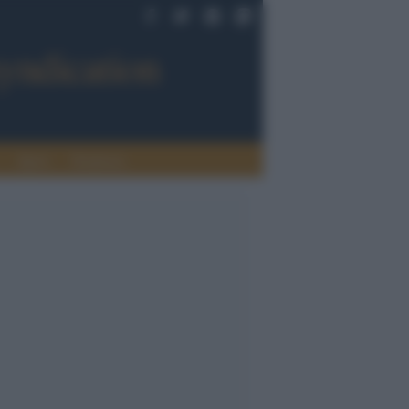
Sport
Tendenze