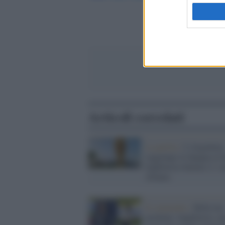
Articoli correlati
La partita /
L'Argentina
raggiunge la Spagna in f
Inghilterra battuta 2-1 a
Atlanta
Il commento /
Bella ma
perdente: Inghilterra, u