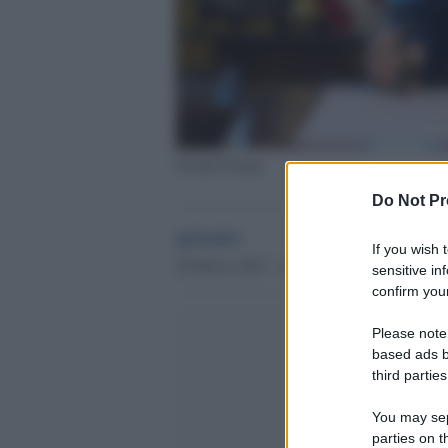
Donald Trump
Do Not Pr
globalist
If you wish 
28 Marzo 2025 - 15.53
sensitive in
confirm your
Please note
based ads b
third parties
You may sepa
parties on t