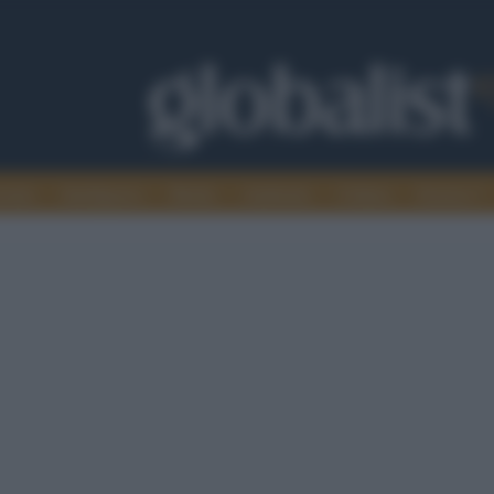
omia
Intelligence
Media
Ambiente
Cultura
Scienza