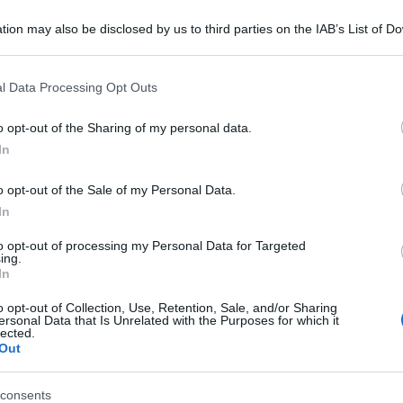
tion may also be disclosed by us to third parties on the IAB’s List of 
 that may further disclose it to other third parties.
 that this website/app uses one or more Google services and may gath
l Data Processing Opt Outs
including but not limited to your visit or usage behaviour. You may click 
 to Google and its third-party tags to use your data for below specifi
o opt-out of the Sharing of my personal data.
ogle consent section.
che chiedono sostegno al governo mentre appare
In
o con Donald Trump per evitare i dazi del 25%
o opt-out of the Sale of my Personal Data.
i Uniti, in vigore dal 3 aprile.
In
l’Industria Sarah Jones, le aziende hanno
to opt-out of processing my Personal Data for Targeted
ing.
In
denziando l’impatto dei dazi su un settore già
o veicoli emissioni zero.
o opt-out of Collection, Use, Retention, Sale, and/or Sharing
ersonal Data that Is Unrelated with the Purposes for which it
lected.
ni, ma al momento Washington non ha dato
Out
nico resta cauto e in “modalità ascolto”, mentre
consents