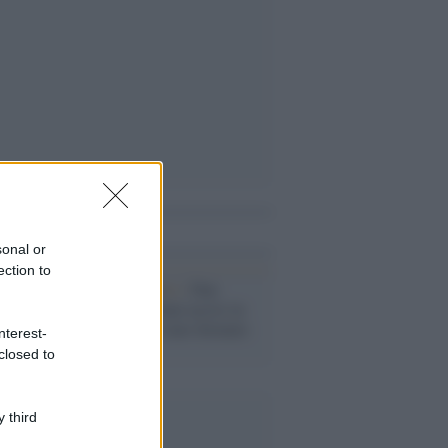
i anche
sonal or
ection to
North Yorkshire /
Due
fidanzati siciliani uccisi in
Inghilterra: è stato fermato
nterest-
un 21enne
closed to
 third