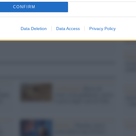
Il Se
barch
CONFIRM
dall'e
tentat
servil
Data Deletion
Data Access
Privacy Policy
europ
dei m
Pales
asseg
rudi
Archeologia /
Morso di
L'eve
inale.
leone su un gladiatore: arriva
natu
d
la prova dagli scavi di York
– Ope
Ritratto /
Thatcher, breve
Il ri
na
storia della Lady di Ferro