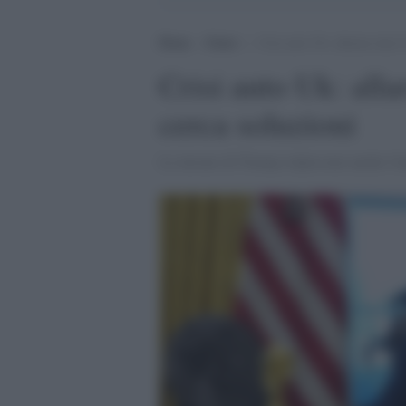
Home
>
Esteri
>
Crisi auto Uk: allarme dazi 
Crisi auto Uk: all
cerca soluzioni
Le misure di Trump colpiscono anche l'in