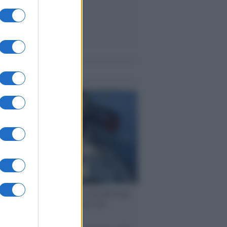
me notizie
ervista /
Marco Croatti e la Flottilla per
 le nostre vele gonfie grazie alla
vazione popolare