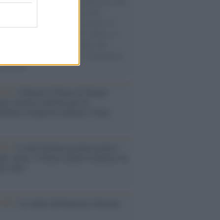
natore M5S racconta la sua esperienza sulle
e cariche di aiuti umanitari assalite
sercito israeliano. Una guerra atroce, il
ivo di disumanizzazione delle vittime, il
ismo del governo italiano e degli altri
ei, il ritorno al colonialismo. L'importanza
ovimenti.
tina /
Il Board of Peace di Trump
na il primo contratto per un
mentale avamposto militare a Gaza
nto /
La Sila diventa un palcoscenico
rale: nasce “A Farla Amare Comincia Tu
ra Sila”
cordo /
Le radici di Francesco Guccini