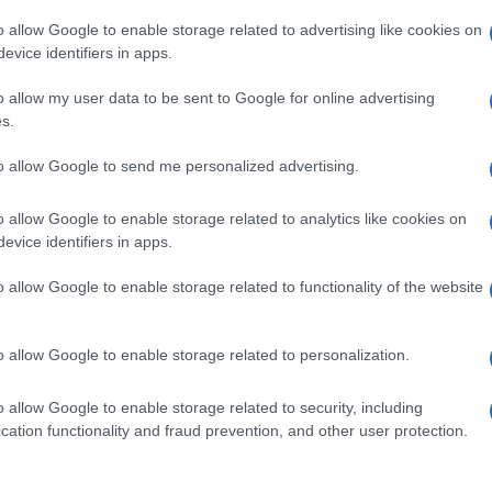
ia e Canada, minacciano ritorsioni commerciali.
o allow Google to enable storage related to advertising like cookies on
omia UK fino all’1% di crescita, colpendo in
evice identifiers in apps.
i USA, valutate 9 miliardi di sterline nel 2024.
o allow my user data to be sent to Google for online advertising
s.
ord, GM e Tesla hanno subito perdite in Borsa.
Ulti
he all’obbligo veicoli emissioni zero, che al
to allow Google to send me personalized advertising.
tomotive, fortemente dipendente dal mercato
o allow Google to enable storage related to analytics like cookies on
tiva” e accusa Bruxelles di immobilismo.
evice identifiers in apps.
n corso, la decisione finale spetta a Trump, che
o allow Google to enable storage related to functionality of the website
o allow Google to enable storage related to personalization.
o allow Google to enable storage related to security, including
L'int
cation functionality and fraud prevention, and other user protection.
Gaza:
pp
solle