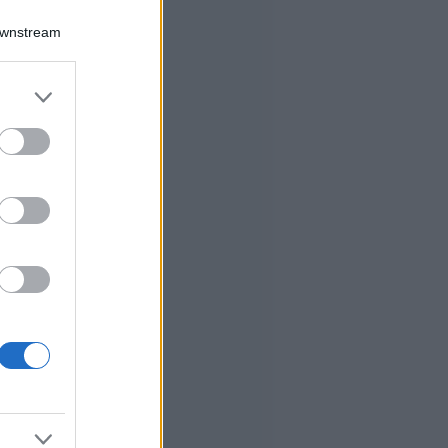
Downstream
er and store
to grant or
ed purposes