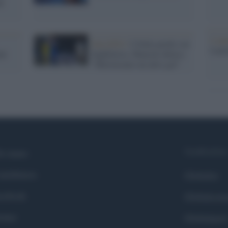
ni
L'ann
Euro2024 /
L'Italia perde con
Laure
ni
Inghilterra, Mancini deluso:
"Meritavamo un altro gol"
Syndication
i siamo
ntributors
Globalist
cebook
Globalscie
itter
Globalsport