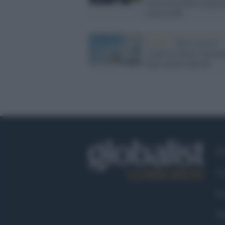
storia di grandi campio
senza trofei
Netflix /
The Crown 6:
svelate le prime immagi
degli ultimi episodi
Ch
Co
Fa
Tw