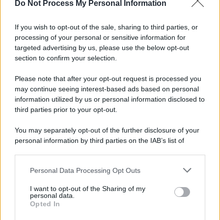
Do Not Process My Personal Information
L'attesa /
Un estate di calcio: tra Mondiali e Serie A
If you wish to opt-out of the sale, sharing to third parties, or
processing of your personal or sensitive information for
targeted advertising by us, please use the below opt-out
section to confirm your selection.
Musica /
Al maestro Francesco Guccini
Please note that after your opt-out request is processed you
may continue seeing interest-based ads based on personal
information utilized by us or personal information disclosed to
third parties prior to your opt-out.
Il ricordo /
Quando Guccini raccontava le "Cronache
You may separately opt-out of the further disclosure of your
epafaniche": l'intervista all'artista che si definiva un
personal information by third parties on the IAB’s list of
'narratore'
downstream participants.
Personal Data Processing Opt Outs
This information may also be disclosed by us to third parties
Lo studio /
Disinformazione russa e destra: anche la
on the IAB’s List of Downstream Participants that may further
I want to opt-out of the Sharing of my
macchina propagandistica di Putin dietro la crisi di Ceuta
disclose it to other third parties.
personal data.
Opted In
Please note that this website/app uses one or more Google
services and may gather and store information including but