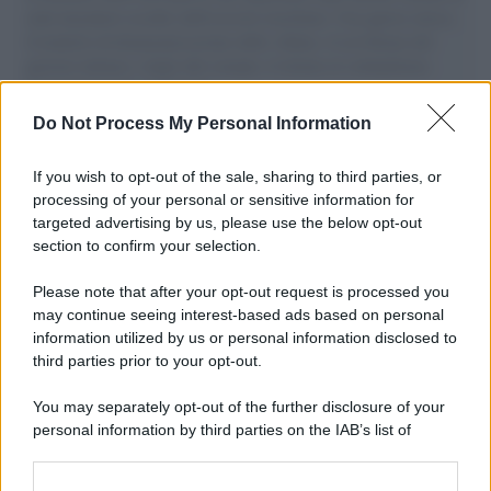
aiuti umanitari assalite dall'esercito israeliano. Una guerra atroce,
il tentativo di disumanizzazione delle vittime, il servilismo del
governo italiano e degli altri europei, il ritorno al colonialismo.
L'importanza dei movimenti.
Do Not Process My Personal Information
Il lutto /
Addio a Francesco Guccini, il poeta della canzone
d’autore italiana
If you wish to opt-out of the sale, sharing to third parties, or
processing of your personal or sensitive information for
targeted advertising by us, please use the below opt-out
section to confirm your selection.
L'anniversario /
90 anni di Yves Saint Laurent, tra moda e
scandali
Please note that after your opt-out request is processed you
may continue seeing interest-based ads based on personal
information utilized by us or personal information disclosed to
third parties prior to your opt-out.
Perché i centri di intrattenimento per famiglie investono in
You may separately opt-out of the further disclosure of your
attrazioni ad alta tecnologia
personal information by third parties on the IAB’s list of
downstream participants.