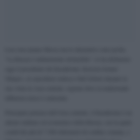
Loro non amano Mosca ma le alternative sono poche.
“La Russia è militarmente invincibile”: lo ha dichiarato
oggi il presidente del Kazakistan, Kassym-Jomart
Tokayev, al cancelliere tedesco Olaf Scholz durante la
sua visita in Asia centrale, regione dove la tradizionale
influenza russa è contestata.
Principale potenza dell’Asia centrale, il Kazakistan è un
alleato militare ed economico della Russia, con la quale
condivide più di 7.500 chilometri di confine comune, e