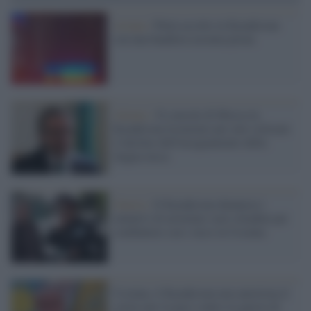
Astana /
Putin accolto in Kazakistan
con una bandiera ucraina pirata
Almaty /
Il console di Mosca in
Kazakistan licenziato per aver criticato
il declino dell'insegnamento della
lingua russa
Guerra /
Il Kazakistan denuncia i
tentativi di arruolare suoi cittadini per
combattere con i russi in Ucraina
Ucraina, il Kazakistan non autorizza il
corteo per la pace contro la guerra di