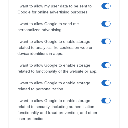
GiULia
Globalsport
I want to allow my user data to be sent to
Google for online advertising purposes.
Prima Pagina
I want to allow Google to send me
personalized advertising.
Giornale dello
Chi siamo
I want to allow Google to enable storage
Spettacolo
related to analytics like cookies on web or
Contributors
device identifiers in apps.
Wondernet
Facebook
I want to allow Google to enable storage
Giuliana Sgrena
related to functionality of the website or app.
Twitter
I want to allow Google to enable storage
Google News
related to personalization.
Mastodon
I want to allow Google to enable storage
related to security, including authentication
Cookie Policy
functionality and fraud prevention, and other
user protection.
Preferenze Privacy