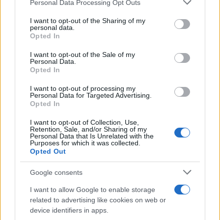
Personal Data Processing Opt Outs
This information may also be disclosed by us to third parties
Il conflitto /
La mafia russa e l'arma del caos
on the IAB’s List of Downstream Participants that may further
I want to opt-out of the Sharing of my
disclose it to other third parties.
personal data.
Opted In
Please note that this website/app uses one or more Google
services and may gather and store information including but
I want to opt-out of the Sale of my
Personal Data.
not limited to your visit or usage behaviour. You may click to
Opted In
grant or deny consent to Google and its third-party tags to
use your data for below specified purposes in below Google
I want to opt-out of processing my
consent section.
Personal Data for Targeted Advertising.
Opted In
I want to opt-out of Collection, Use,
Retention, Sale, and/or Sharing of my
Personal Data that Is Unrelated with the
Purposes for which it was collected.
Opted Out
Syndication
Culture
Google consents
Salute
Globalist
I want to allow Google to enable storage
related to advertising like cookies on web or
Megachip
Globalscience
device identifiers in apps.