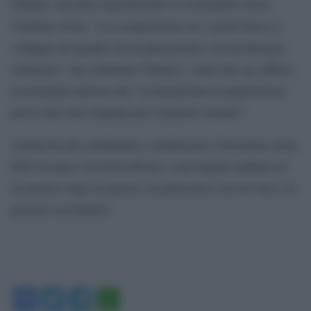
Tokayev incontra regolarmente la controparte russa,
Putin
Vladimir
. “La cooperazione tra i nostri Paesi si
sviluppa nel quadro di un partenariato e di un’alleanza
strategica”, ha continuato Tokayev, citato dal suo ufficio,
assicurando tuttavia che “in Kazakistan la popolazione
prova una vera simpatia per il popolo ucraino”.
Astana ha già condannato a malincuore l’invasione russa
dell’Ucraina e ha diversificato i suoi legami militari ed
economici dopo la guerra, in particolare con la Cina e le
potenze occidentali.
Facebook
Twitter
Telegram
WhatsApp