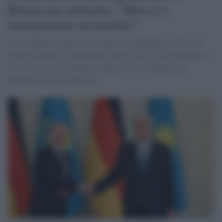
Russia ma ammette: "Mosca è
militarmente invincibile"
Lo ha dichiarato oggi il presidente del Kazakistan, Kassym-
Jomart Tokayev, al cancelliere tedesco Olaf Scholz durante la
sua visita in Asia centrale, regione dove la tradizionale
influenza russa è contestata.