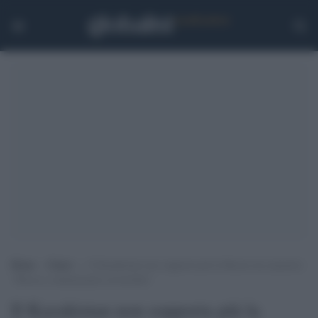
Home
>
Esteri
>
Il Kazakistan non sopporta più la Russia ma ammette:
“Mosca è militarmente invincibile”
Il Kazakistan non sopporta più la