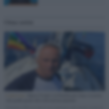
Ultime notizie
L'intervista /
Marco Croatti e la Flottilla per Gaza: le nostre
vele gonfie grazie alla sollevazione popolare
Il Senatore M5S racconta la sua esperienza sulle barche cariche di