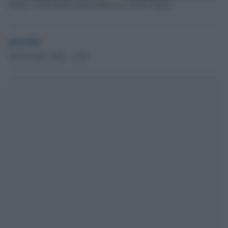
Scholz e il presidente kazako Kassym-Jomart Tokayev
globalist
16 Settembre 2024 - 15.44