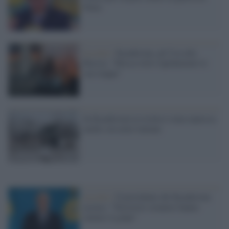
Putin
La crisi /
Kazakistan, gli Usa alla
Russia: "Mosca ritiri rapidamente le
sue truppe"
In Kazakistan la rivolta è stata repressa
anche con armi italiane
La crisi /
Il presidente del Kazakistan
accusa: "Terroristi stranieri hanno
tentato il golpe"