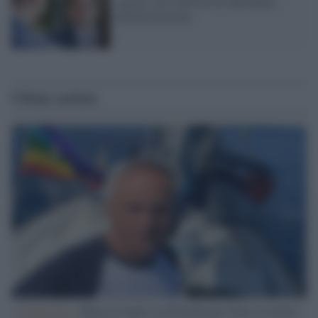
segreti russi dell'Fsb di diffondere
disinformazione
Ultime notizie
L'intervista /
Marco Croatti e la Flottilla per Gaza: le nostre