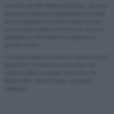
Secondo il capo della diplomazia di Vilnius, “gli ucraini
devono poter utilizzare gli equipaggiamenti loro forniti
per poter raggiungere gli obiettivi strategici. Devono
essere in grado di colpire il territorio russo, le linee di
rifornimento, le unità militari che si preparano ad
attaccare l`Ucraina”.
“Potremmo rimandare in Ucraina gli istruttori che erano
già presenti lì. La Lituania è pronta a unirsi a una
coalizione guidata, ad esempio, dalla Francia, che
addestrerebbe i soldati in Ucraina”, ha proposto
Landsbergis.