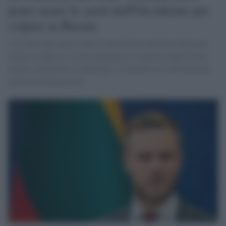
poter usare le armi dell'Occidente per
colpire la Russia
L'Ucraina deve poter usare le armi fornite dall'Occidente per
colpire la Russia. Lo ha sottolineato il ministro degli Esteri
lituano, Gabrielius Landsbergis, in un'intervista all'emittente
televisiva francese Lci.