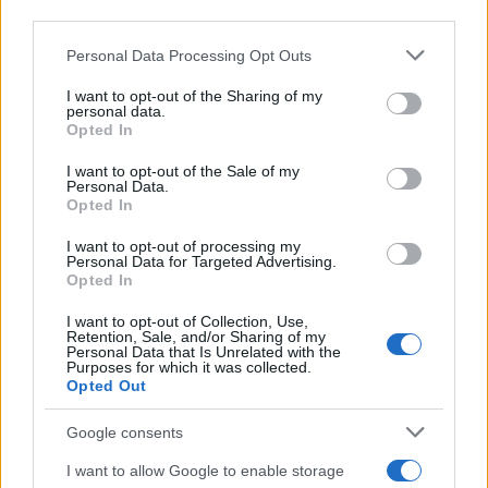
downstream participants.
Personal Data Processing Opt Outs
This information may also be disclosed by us to third parties
Il conflitto /
La mafia russa e l'arma del caos
on the IAB’s List of Downstream Participants that may further
I want to opt-out of the Sharing of my
disclose it to other third parties.
personal data.
Opted In
Please note that this website/app uses one or more Google
services and may gather and store information including but
I want to opt-out of the Sale of my
Personal Data.
not limited to your visit or usage behaviour. You may click to
Opted In
grant or deny consent to Google and its third-party tags to
use your data for below specified purposes in below Google
I want to opt-out of processing my
consent section.
Personal Data for Targeted Advertising.
Opted In
I want to opt-out of Collection, Use,
Retention, Sale, and/or Sharing of my
Personal Data that Is Unrelated with the
Purposes for which it was collected.
Opted Out
Syndication
Culture
Google consents
Salute
Globalist
I want to allow Google to enable storage