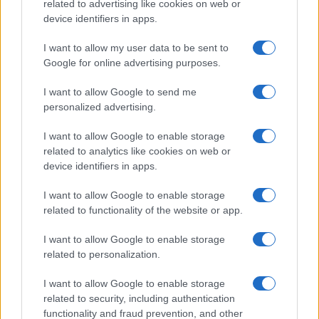
related to advertising like cookies on web or
Megachip
Globalscience
device identifiers in apps.
GiULia
Globalsport
I want to allow my user data to be sent to
Google for online advertising purposes.
Prima Pagina
I want to allow Google to send me
personalized advertising.
Giornale dello
Chi siamo
I want to allow Google to enable storage
Spettacolo
related to analytics like cookies on web or
Contributors
device identifiers in apps.
Wondernet
Facebook
I want to allow Google to enable storage
Giuliana Sgrena
related to functionality of the website or app.
Twitter
I want to allow Google to enable storage
Google News
related to personalization.
Mastodon
I want to allow Google to enable storage
related to security, including authentication
Cookie Policy
functionality and fraud prevention, and other