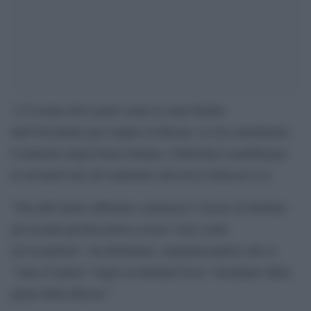
L’Ucraina deve poter usare le armi fornite
dall’Occidente per colpire la Russia. Lo ha sottolineato
il ministro degli Esteri lituano, Gabrielius Landsbergis,
in un’intervista all’emittente televisiva francese Lci.
“Fin dall’inizio abbiamo commesso l’errore di limitare
gli ucraini perché poteva essere visto come
un’escalation”, ha dichiarato, rammaricandosi che lo
“stato d’animo” degli occidentali fosse “dominato dalla
paura della Russia”.