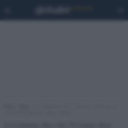
Home
>
Esteri
>
La Lituania dice che l’Ucraina deve poter usare le
armi dell’Occidente per colpire la Russia
La Lituania dice che l'Ucraina deve