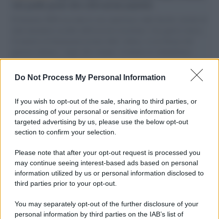
vele gonfie grazie alla sollevazione popolare
Il Senatore M5S racconta la sua esperienza sulle barche cariche di
aiuti umanitari assalite dall'esercito israeliano. Una guerra atroce,
il tentativo di disumanizzazione delle vittime, il servilismo del
governo italiano e degli altri europei, il ritorno al colonialismo.
L'importanza dei movimenti.
Do Not Process My Personal Information
Il lutto /
Addio a Francesco Guccini, il poeta della canzone
d’autore italiana
If you wish to opt-out of the sale, sharing to third parties, or
processing of your personal or sensitive information for
targeted advertising by us, please use the below opt-out
section to confirm your selection.
L'anniversario /
90 anni di Yves Saint Laurent, tra moda e
scandali
Please note that after your opt-out request is processed you
may continue seeing interest-based ads based on personal
information utilized by us or personal information disclosed to
third parties prior to your opt-out.
Perché i centri di intrattenimento per famiglie investono in
You may separately opt-out of the further disclosure of your
attrazioni ad alta tecnologia
personal information by third parties on the IAB’s list of