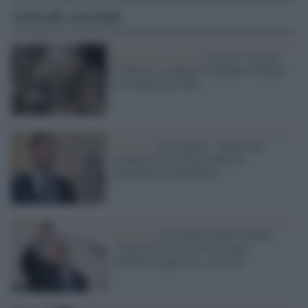
Articoli correlati
Operazioni coperte /
Furono i Servizi
di Mosca a ordinare l'attentato all'Ikea
di Vilnius del 2024
Vilnius /
La Lituania: "Senza una
sconfitta in Ucraina la Russia
continuerà a espandersi"
Vilnius /
La Lituania contro Orban:
"Ostacola gli aiuti all'Ucraina
dobbiamo aggirare i suoi veti"