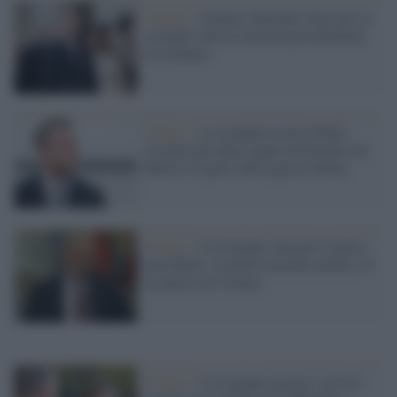
Vilnius /
Gitanas Nausėda vince per la
seconda volta le elezioni presidenziali
in Lituania
Vilnius /
La Lituania accusa Putin:
l'estensione delle acque territoriali nel
Baltico fa parte della guerra ibrida
Vilnius /
La Lituania vota per il nuovo
presidente: le prime elezioni mentre c'è
la guerra in Ucraina
Vilnius /
La Lituania accusa i servizi