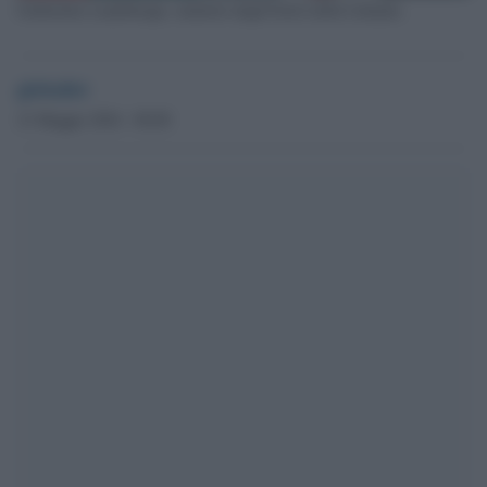
Gabrielius Landsbergis, ministro degli Esteri della Lituania
globalist
21 Maggio 2024 - 00.08