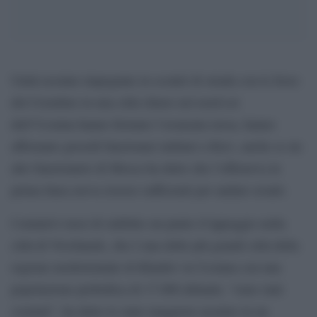
Unità ucraine impegnate in scontri di strada con le forze
del Cremlino in una città chiave nel nord-est
dell’Ucraina hanno fermato l’avanzata russa, hanno
affermato giovedì funzionari militari a Kiev, anche se un
alto funzionario di Mosca ha detto che l’offensiva in
prima linea aveva risorse sufficienti per andare avanti.
I tentativi russi di stabilire un punto d’appoggio nella
città di Vovchansk, che è una delle più grandi città della
regione nordorientale di Kharkiv in Ucraina con una
popolazione prebellica di 17.000 abitanti, “sono stati
sventati”, ha detto lo stato maggiore ucraino in un