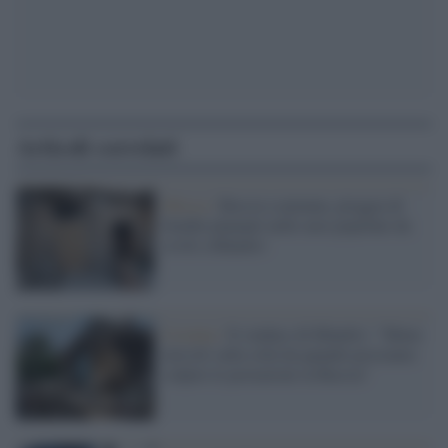
Articoli correlati
Mosca /
Russia scatenata, pioggia di
bombe plananti nelle aree popolate da
civili a Kharkiv
Ucraina /
Il sindaco di Kharkiv: "Meno
missili sulla città da quando possiamo
colpire le postazioni in Russia"