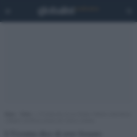
Home
>
Esteri
>
L’Ucraina dice di aver frenato l’offensiva della Russia
a Kharkiv ma Mosca sostiene che l’attacco continua
L'Ucraina dice di aver frenato