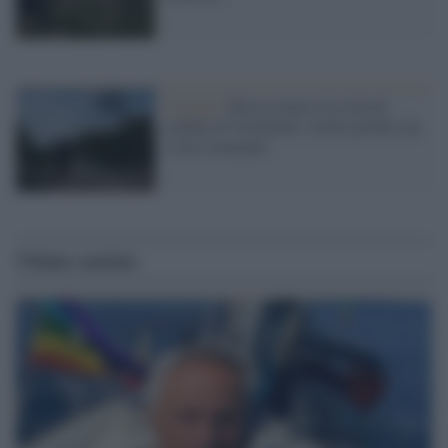
Ucraina /
Mosca attacca la città di
confine di Vovchansk: molte perdite ma
i russi avanzano
Ultime notizie