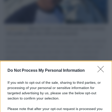
L'intervista /
Marco Croatti e la Flottilla per Gaza: le nostre
vele gonfie grazie alla sollevazione popolare
Il Senatore M5S racconta la sua esperienza sulle barche cariche di
aiuti umanitari assalite dall'esercito israeliano. Una guerra atroce,
il tentativo di disumanizzazione delle vittime, il servilismo del
governo italiano e degli altri europei, il ritorno al colonialismo.
L'importanza dei movimenti.
Do Not Process My Personal Information
Cisgiordania /
L’esercito israeliano si ritira dal campo
profughi di Qalandiya dopo tre giorni di violenze contro i
If you wish to opt-out of the sale, sharing to third parties, or
palestinesi
processing of your personal or sensitive information for
targeted advertising by us, please use the below opt-out
section to confirm your selection.
Giornalismo /
Addio a Stefano Marcelli, colonna della Rai
di Firenze e dirigente dell'Usigrai
Please note that after your opt-out request is processed you