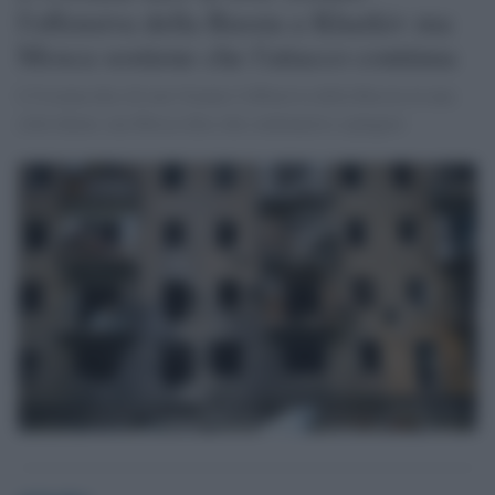
l'offensiva della Russia a Kharkiv ma
Mosca sostiene che l'attacco continua
L'Ucraina dice di aver frenato l'offensiva della Russia in una
città chiave, ma Mosca dice che continuerà a spingere