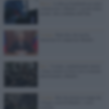
Mosca /
La Russia bombarda un centro
commerciare a Kharkiv e uccide dodici
ucraini: dura condanna dell'Onu
Ucraina /
Putin dice che non ha
intenzione di conquistare Kharkiv
Kiev /
Ucraina: combattimenti intensi
a Sumy mentre le forze russe avanzano
ulteriormente a Kharkiv
Ucraina /
Kiev ha ritirato le truppe dai
villaggi a nord di Kharkiv: i russi
avanzano