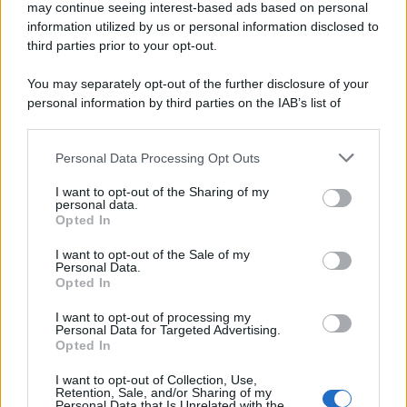
may continue seeing interest-based ads based on personal
information utilized by us or personal information disclosed to
third parties prior to your opt-out.
Lo scenario /
Ceuta, l’ombra del Marocco sull’assalto
You may separately opt-out of the further disclosure of your
mentre Trump rafforza i rapporti con Rabat e trama contro la
personal information by third parties on the IAB’s list of
Spagna
downstream participants.
Personal Data Processing Opt Outs
This information may also be disclosed by us to third parties
La data /
L'8 agosto, quando la memoria dovrebbe insegnarci
on the IAB’s List of Downstream Participants that may further
I want to opt-out of the Sharing of my
qualcosa
disclose it to other third parties.
personal data.
Opted In
Please note that this website/app uses one or more Google
services and may gather and store information including but
I want to opt-out of the Sale of my
Personal Data.
not limited to your visit or usage behaviour. You may click to
Opted In
grant or deny consent to Google and its third-party tags to
use your data for below specified purposes in below Google
I want to opt-out of processing my
consent section.
Personal Data for Targeted Advertising.
Opted In
I want to opt-out of Collection, Use,
Retention, Sale, and/or Sharing of my
Personal Data that Is Unrelated with the