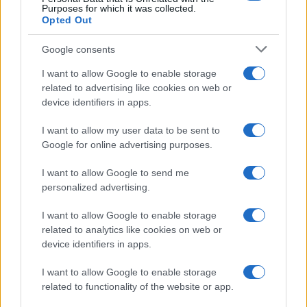
Purposes for which it was collected.
Opted Out
Syndication
Culture
Google consents
Salute
Globalist
I want to allow Google to enable storage
related to advertising like cookies on web or
Megachip
Globalscience
device identifiers in apps.
GiULia
Globalsport
I want to allow my user data to be sent to
Google for online advertising purposes.
Prima Pagina
I want to allow Google to send me
personalized advertising.
Giornale dello
Chi siamo
I want to allow Google to enable storage
Spettacolo
related to analytics like cookies on web or
Contributors
device identifiers in apps.
Wondernet
Facebook
I want to allow Google to enable storage
Giuliana Sgrena
related to functionality of the website or app.
Twitter