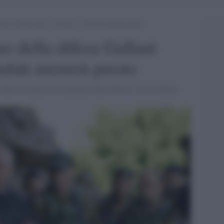
ifesa Gallant dice l’offensiva a Rafah inizierà presto
ano della difesa Gallant
Rafah inizierà presto
 detto il ministro israeliano della Difesa, Yoav Gallant