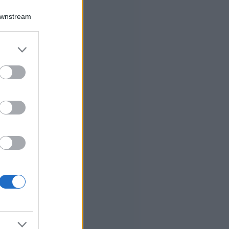
Downstream
er and store
to grant or
ed purposes