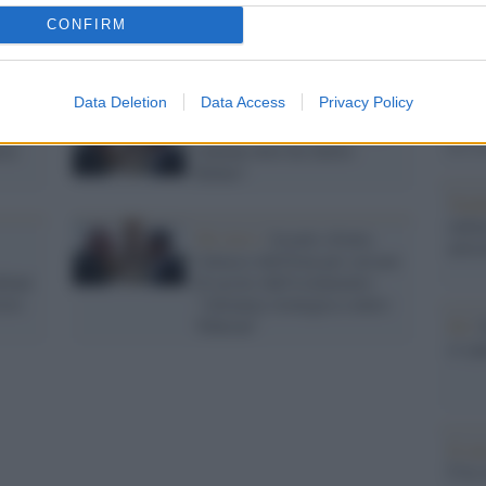
Il Se
Washington mentre i venti di
barch
CONFIRM
uerra
guerra dopo Gaza arrivano in
dall'e
Libano
tentat
servil
Data Deletion
Data Access
Privacy Policy
europ
lla
Tel Aviv /
Israele, riuscirà
dei m
cia
Gallant dove ha fallito
Biden?
Tend
onlin
Tel Aviv /
Israele sfrutta
artic
l'attacco dell'Iran per cercare
llant
di uscire dall'isolamento:
esto
"Alleanza strategica contro
Teheran"
Pd /
si sp
Il ca
Usa, 