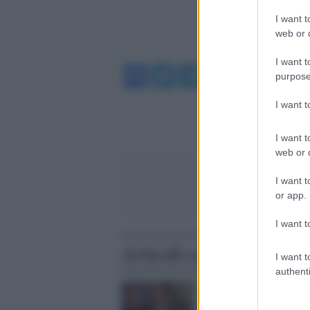
I want t
web or d
I want t
Facebook
Twitter
Telegram
WhatsA
purpose
I want 
I want t
web or d
I want t
or app.
I want t
Articoli correlati
I want t
authenti
La svolta /
La corte pen
internazionale ordine