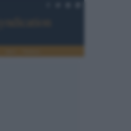
Sport
Tendenze