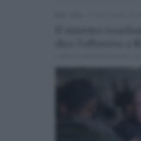
Home
>
Esteri
>
Il ministro israeliano della d
Il ministro israeli
dice l'offensiva a 
L'offensiva a Rafah inizierà presto. Lo ha