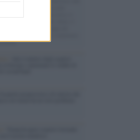
natore M5S racconta la sua esperienza sulle
e cariche di aiuti umanitari assalite
sercito israeliano. Una guerra atroce, il
ivo di disumanizzazione delle vittime, il
ismo del governo italiano e degli altri
ei, il ritorno al colonialismo. L'importanza
ovimenti.
enze /
Sale il numero degli acquisti
e in Europa e aumentano le vendite di
oli second hand
Un partito progressista e di sinistra che
acca sul riarmo ha un serio problema
so /
Trump ha quasi esaurito l'arsenale
ma il tycoon smentisce