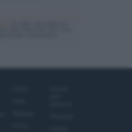
anca /
Caso Mps: i pm milanesi ora
ono vederci chiaro sulle “chat” tra un
ente del Mef e alcuni ministri
Culture
Giornale
dello
Salute
Spettacolo
Megachip
nce
Wondernet
GiULia
Giuliana