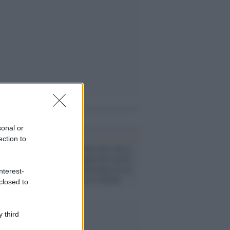
i anche
sonal or
ection to
Tel Aviv /
Israele dice che il
ritiro delle truppe dal sud di
Gaza è in preparazione di un
nterest-
possibile attacco a Rafah
closed to
 third