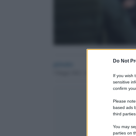
Do Not Pr
globalist
5 Maggio 2024 - 14.18
If you wish 
sensitive in
confirm your
Please note
based ads b
third parties
You may sepa
parties on t