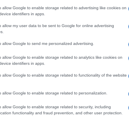
o allow Google to enable storage related to advertising like cookies on
evice identifiers in apps.
o allow my user data to be sent to Google for online advertising
pp
s.
Ulti
to allow Google to send me personalized advertising.
o allow Google to enable storage related to analytics like cookies on
evice identifiers in apps.
o allow Google to enable storage related to functionality of the website
o allow Google to enable storage related to personalization.
o allow Google to enable storage related to security, including
L'int
cation functionality and fraud prevention, and other user protection.
Gaza:
solle
ale
Medio Oriente /
Il ministro
della difesa israeliano a