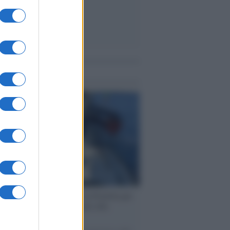
me notizie
ervista /
Marco Croatti e la Flottilla per
 le nostre vele gonfie grazie alla
vazione popolare