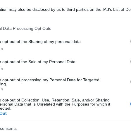
tion may also be disclosed by us to third parties on the IAB’s List of 
 that may further disclose it to other third parties.
 that this website/app uses one or more Google services and may gath
l Data Processing Opt Outs
including but not limited to your visit or usage behaviour. You may click 
 to Google and its third-party tags to use your data for below specifi
 e al momento nessuno sembra essere in grado
o opt-out of the Sharing of my personal data.
ogle consent section.
In
rà presto. Lo ha detto il ministro israeliano della
o riferisce il sito di notizie Ynet.
o opt-out of the Sale of my Personal Data.
In
spiega Ynet, Gallant ha respinto così le critiche
to opt-out of processing my Personal Data for Targeted
’estrema destra, sui tempi di avvio delle
ing.
In
nel sud della Striscia di Gaza.
o opt-out of Collection, Use, Retention, Sale, and/or Sharing
ersonal Data that Is Unrelated with the Purposes for which it
tato Usa, Antony Blinken, ha avvertito che i danni
lected.
Out
a a Rafah «andrebbero oltre l’accettabile» senza
estinesi.
consents