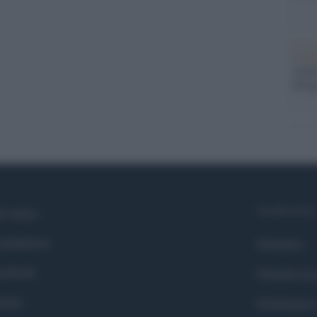
La b
vogli
dirig
Syndication
i siamo
ntributors
Globalist
cebook
Globalscie
itter
Globalsport