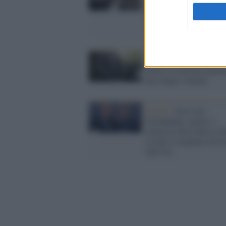
l'arresto di Netanyahu e
Gallant per crimini di g
Tel Aviv /
Il ministro de
Difesa israeliano annun
più truppe a Rafah
Israele /
Non solo
Netanhyahu, anche il
ministro della difesa Ga
rischia il mandato d'arr
dall'Aia