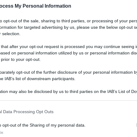
ocess My Personal Information
to opt-out of the sale, sharing to third parties, or processing of your per
formation for targeted advertising by us, please use the below opt-out s
 selection.
 that after your opt-out request is processed you may continue seeing i
ased on personal information utilized by us or personal information dis
 prior to your opt-out.
 reazionario di una delle peggiori destre della
rately opt-out of the further disclosure of your personal information by
he IAB’s list of downstream participants.
Donald Tusk
to
nuovo premier.
tion may also be disclosed by us to third parties on the IAB’s List of 
 that may further disclose it to other third parties.
tati, 201 i contrari. La Camera bassa, guidata da
 that this website/app uses one or more Google services and may gath
l Data Processing Opt Outs
to al suo leader l’incarico dopo che il premier
including but not limited to your visit or usage behaviour. You may click 
 to Google and its third-party tags to use your data for below specifi
on ha ottenuto la fiducia in Parlamento per
o opt-out of the Sharing of my personal data.
ogle consent section.
In