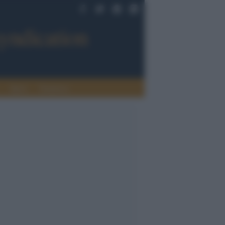
Sport
Tendenze