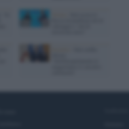
: "Se
Polonia /
Tusk accusa la
i
Russia di pianificare atti di
nno
sabotaggio e “atti di
terrorismo aereo”
fini
Bruxelles /
Tusk snobba
,
Meloni:
per
"Nell'Europarlamento la
maggioranza c'è, non devo
convincerla"
Syndication
i siamo
ntributors
Globalist