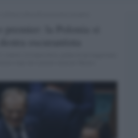
a Polonia si libera dell’estrema destra oscurantista
premier: la Polonia si
 destra oscurantista
201 i contrari. La Camera bassa, guidata da una maggioranza
'incarico dopo che il premier incaricato Mateusz