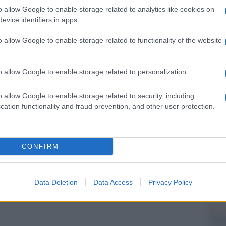
Il Se
ader del partito Diritto e giustizia (PiS), che
o allow Google to enable storage related to analytics like cookies on
barch
ne. Morawiecki, però, non ha ottenuto il voto di
evice identifiers in apps.
dall'e
tentat
iatura ha spianato appunto la strada affinché la
o allow Google to enable storage related to functionality of the website
servil
 per Tusk premier.
europ
dei m
o allow Google to enable storage related to personalization.
oso per una Ue più forte”
Perch
o allow Google to enable storage related to security, including
essere diventato Primo Ministro della Polonia.
famig
cation functionality and fraud prevention, and other user protection.
tecno
mpegno nei confronti dei valori europei saranno
ù forte, a beneficio del popolo polacco. Non
artire dall’importante Consiglio europeo di questa
CONFIRM
Il co
ommissione Ue Ursula von der Leyen.
Data Deletion
Data Access
Privacy Policy
Tel 
"Isra