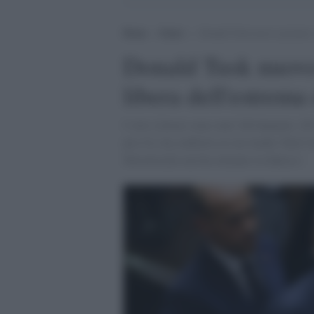
Home
>
Esteri
>
Donald Tusk nuovo premier: l
Donald Tusk nuovo 
libera dell'estrema
I voti a favore sono stati 248 deputati, 
pro-Ue, ha conferito al suo leader Tusk l
Morawiecki non ha ottenuto la fiducia i