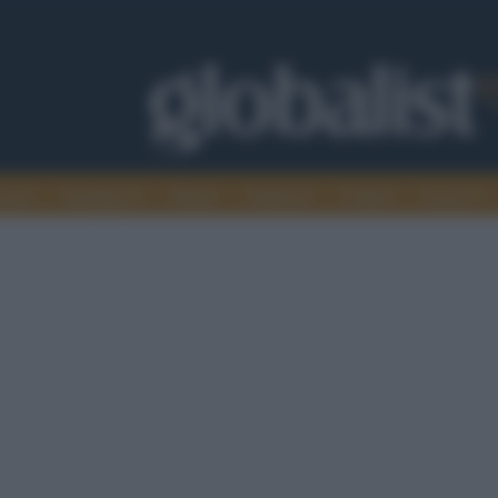
omia
Intelligence
Media
Ambiente
Cultura
Scienza