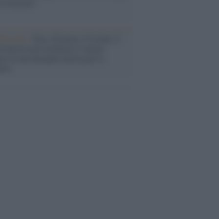
a sicurezza"
flessione /
Pace, disarmo e Ucraina: il
osinistra non trasformi il riarmo
eo in una battaglia interna per le
arie