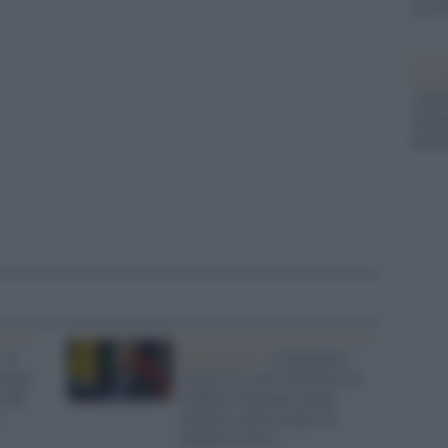
la su
pp
La ri
centr
europ
prim
/
Il
Diplomazia /
A Bruxelles
sulta
vertice Ue con l'obiettivo di
 del
rendere l’Europa sicura,
"
armata e unita contro la
minaccia russa