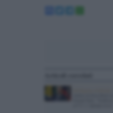
Facebook
Twitter
Telegram
WhatsA
Articoli correlati
Intelligenza Artificiale 
chatbot di Elon Musk in
Donald Tusk: "Traditore
ca**o" e "puttana rossa