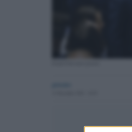
Donald Tusk nuovo premier
globalist
11 Dicembre 2023 - 22.07