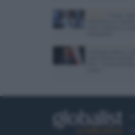
Varsavia /
Ucraina, Tusk
Orban blocca le sanzion
contro la Russia ci sara
conseguenze"
La Polonia rafforza i con
sulla frontiera orientale
Tusk: "Un investimento 
la pace"
Ch
Co