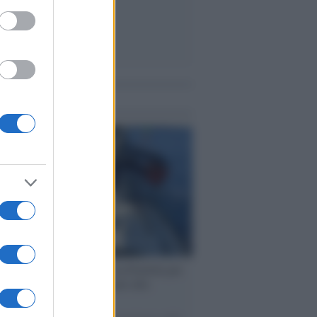
me notizie
ervista /
Marco Croatti e la Flottilla per
 le nostre vele gonfie grazie alla
vazione popolare