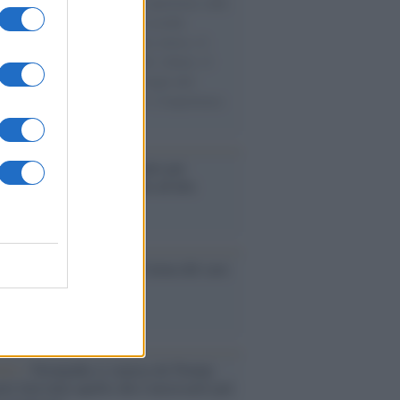
natore M5S racconta la sua esperienza sulle
e cariche di aiuti umanitari assalite
sercito israeliano. Una guerra atroce, il
ivo di disumanizzazione delle vittime, il
ismo del governo italiano e degli altri
ei, il ritorno al colonialismo. L'importanza
ovimenti.
é i centri di intrattenimento per
lie investono in attrazioni ad alta
logia
nflitto /
La mafia russa e l'arma del caos
Aviv /
Netanyahu si smarca da Trump:
ele farà tutto quello che è necessario per