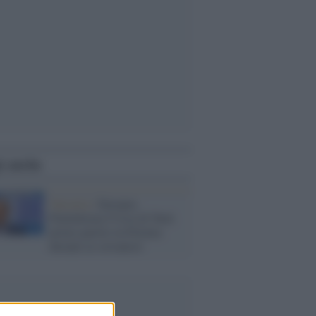
i anche
Varsavia /
Europee,
Piattaforma Civica di Tusk
primo partito in Polonia
davanti ai sovranisti