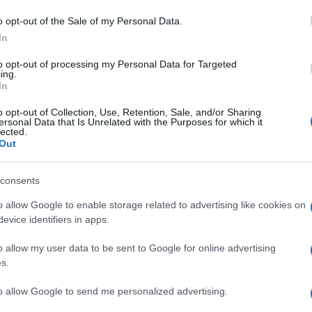
o opt-out of the Sale of my Personal Data.
opo 8 anni
In
a strada a un nuovo governo pro Ue dopo 8 anni di
to opt-out of processing my Personal Data for Targeted
ing.
e discorso di Tusk, tutti i deputati si sono
In
Ulti
o opt-out of Collection, Use, Retention, Sale, and/or Sharing
ersonal Data that Is Unrelated with the Purposes for which it
lected.
Out
ue mesi dopo le elezioni. La maggioranza
consents
 coalizione di partiti, facenti capo a Tusk, che
o allow Google to enable storage related to advertising like cookies on
moderati; i partiti si erano presentati con liste
evice identifiers in apps.
avorare insieme sotto la guida di Tusk per
o allow my user data to be sent to Google for online advertising
i e migliorare i legami con gli alleati.
L'int
s.
Gaza:
solle
 tuttavia, aveva affidato l’incarico al
to allow Google to send me personalized advertising.