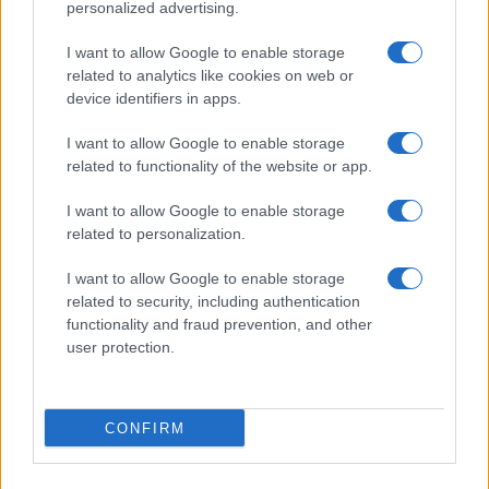
personalized advertising.
Giornale dello
Chi siamo
I want to allow Google to enable storage
Spettacolo
related to analytics like cookies on web or
Contributors
device identifiers in apps.
Wondernet
Facebook
I want to allow Google to enable storage
Giuliana Sgrena
related to functionality of the website or app.
Twitter
I want to allow Google to enable storage
Google News
related to personalization.
Mastodon
I want to allow Google to enable storage
related to security, including authentication
Cookie Policy
functionality and fraud prevention, and other
user protection.
Preferenze Privacy
CONFIRM
©2021 Globalist.it • All right reserved.