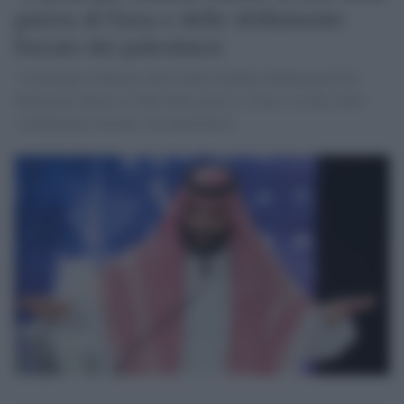
guerra di Gaza e dello sfollamento
forzato dei palestinesi
Il principe ereditario dell'Arabia Saudita Mohammed bin
Salman ha chiesto la fine della guerra a Gaza e la fine dello
«sfollamento forzato» dei palestinesi.