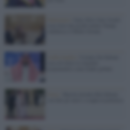
Diplomazia /
Gaza, Siria, Iran: Israele
resta fuori dai giochi mentre Trump
ridefinisce il Medio Oriente
Arabia Saudita /
Ucraina, bin Salman
cerca di rifarsi la verginità
proponendosi come leader globale
Parigi /
Macron incontra Bin Salman
con tutti gli onori e scoppia la polemica