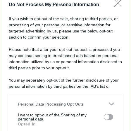
Do Not Process My Personal Information
Il lutto /
Addio a Livio Berruti, leggenda dello sprint
italiano
If you wish to opt-out of the sale, sharing to third parties, or
processing of your personal or sensitive information for
targeted advertising by us, please use the below opt-out
section to confirm your selection.
Il libro /
Crescere significa pentirsi: l’immaturità degli
italiani tra berlusconismo, fascismo e nuove nostalgie
Please note that after your opt-out request is processed you
may continue seeing interest-based ads based on personal
information utilized by us or personal information disclosed to
third parties prior to your opt-out.
Memoria /
Quando Pasolini raccontava i minatori italiani in
You may separately opt-out of the further disclosure of your
Belgio dopo Marcinelle
personal information by third parties on the IAB’s list of
downstream participants.
Personal Data Processing Opt Outs
This information may also be disclosed by us to third parties
Il libro /
La letteratura che racconta l’estate
on the IAB’s List of Downstream Participants that may further
I want to opt-out of the Sharing of my
disclose it to other third parties.
personal data.
Opted In
Please note that this website/app uses one or more Google