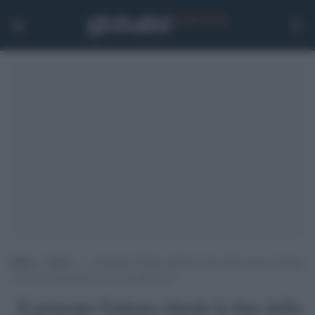
Home
>
Esteri
>
Il principe Salman chiede la fine della guerra di Gaza
e dello sfollamento forzato dei palestinesi
Il principe Salman chiede la fine della