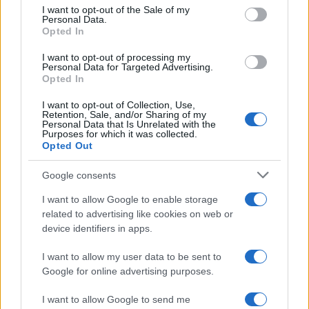
services and may gather and store information including but
I want to opt-out of the Sale of my
Personal Data.
not limited to your visit or usage behaviour. You may click to
Opted In
grant or deny consent to Google and its third-party tags to
use your data for below specified purposes in below Google
I want to opt-out of processing my
consent section.
Personal Data for Targeted Advertising.
Opted In
I want to opt-out of Collection, Use,
Retention, Sale, and/or Sharing of my
Personal Data that Is Unrelated with the
Purposes for which it was collected.
Opted Out
Syndication
Culture
Google consents
Salute
Globalist
I want to allow Google to enable storage
related to advertising like cookies on web or
Megachip
Globalscience
device identifiers in apps.
GiULia
Globalsport
I want to allow my user data to be sent to
Google for online advertising purposes.
Prima Pagina
I want to allow Google to send me