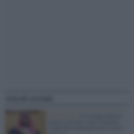
Articoli correlati
La riflessione /
Con Trump è finita la
guerra tra Israele e Iran? Il principe
saudita Bin Salman può fare lo stesso
per Gaza