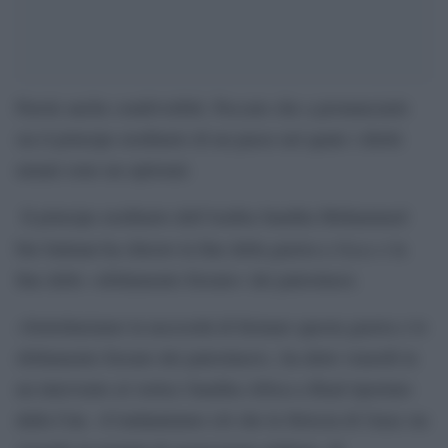
Parole anche condivisibili. Peccato che a pronunciarle
sia il principe ereditario di un paese nel quale i diritti
umani sono un optional.
Il principe ereditario dell’Arabia Saudita Mohammed
Gaza
bin Salman ha chiesto la fine della guerra a
e la
fine dello «sfollamento forzato» dei palestinesi.
«Sottolineiamo la necessità di fermare questa guerra e lo
sfollamento forzato dei palestinesi», ha detto venerdì in
un intervento al vertice Saudita-Africa a Riad riportato
dalla Cnn. «Condanniamo ciò che la Striscia di Gaza sta