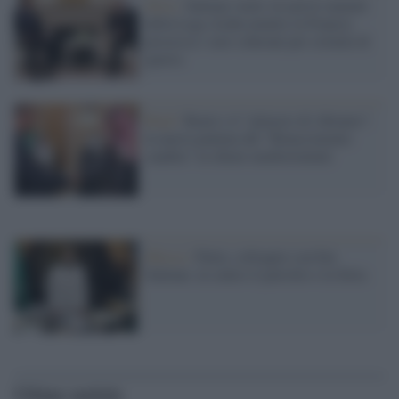
Siria /
Salman vuole Assad al summit
della Lega Araba mentre la Francia
processa i suoi scherani per crimini di
guerra
Riad /
Renzi e il "pilastro di Abramo":
la nuova puntata del "Rinascimento
saudita" in chiave mediorientale
Mosca /
Putin, colloquio con bin
Salman: al centro il petrolio e la Siria
Ultime notizie