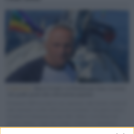
L'intervista /
Marco Croatti e la Flottilla per Gaza: le nostre
vele gonfie grazie alla sollevazione popolare
Il Senatore M5S racconta la sua esperienza sulle barche cariche di
aiuti umanitari assalite dall'esercito israeliano. Una guerra atroce,
il tentativo di disumanizzazione delle vittime, il servilismo del
governo italiano e degli altri europei, il ritorno al colonialismo.
L'importanza dei movimenti.