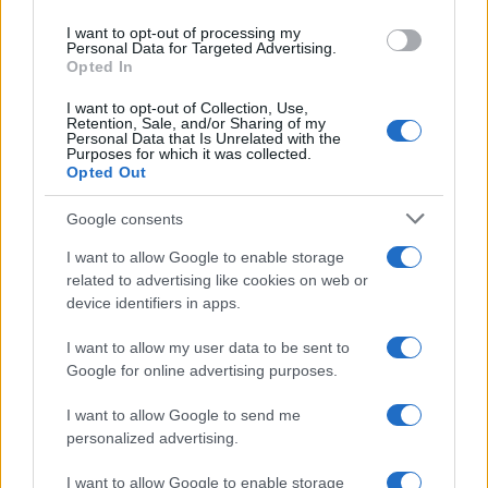
use your data for below specified purposes in below Google
I want to opt-out of processing my
consent section.
Personal Data for Targeted Advertising.
Opted In
I want to opt-out of Collection, Use,
Retention, Sale, and/or Sharing of my
Personal Data that Is Unrelated with the
Purposes for which it was collected.
Opted Out
Syndication
Culture
Google consents
Salute
Globalist
I want to allow Google to enable storage
related to advertising like cookies on web or
Megachip
Globalscience
device identifiers in apps.
GiULia
Globalsport
I want to allow my user data to be sent to
Google for online advertising purposes.
Prima Pagina
I want to allow Google to send me
personalized advertising.
Giornale dello
Chi siamo
I want to allow Google to enable storage