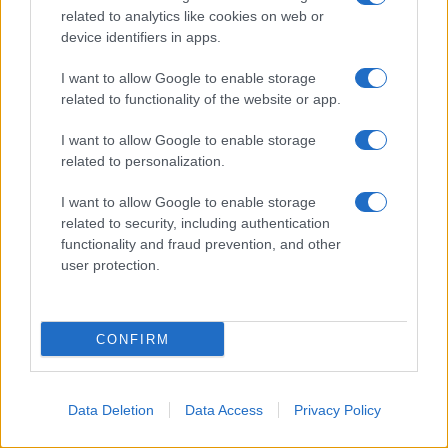
Spettacolo
related to analytics like cookies on web or
Contributors
device identifiers in apps.
Wondernet
Facebook
I want to allow Google to enable storage
Giuliana Sgrena
related to functionality of the website or app.
Twitter
I want to allow Google to enable storage
Google News
related to personalization.
Mastodon
I want to allow Google to enable storage
related to security, including authentication
Cookie Policy
functionality and fraud prevention, and other
user protection.
Preferenze Privacy
CONFIRM
©2021 Globalist.it • All right reserved.
Data Deletion
Data Access
Privacy Policy
Syndication