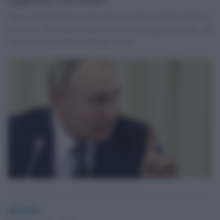
Orban è intervenuto al vertice dei 27 leader nazionali dell’UE a
Bruxelles. Ha attirato critiche per i suoi colloqui con Putin, che
erano stati organizzati in grande sfarzo.
globalist