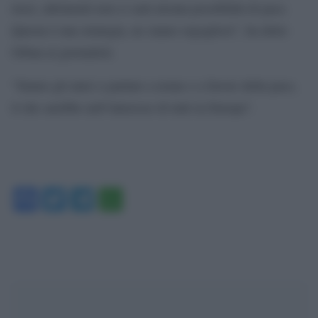
russi, altrimenti non ci sarà alcuna possibilità di pace.
Questa è una strategia, ne siamo orgogliosi”, ha detto
Orban ai giornalisti.
“Siamo gli unici a parlare a nome e a favore della pace,
il che sarebbe nell’interesse di tutti in Europa”.
Facebook
Twitter
Telegram
WhatsApp