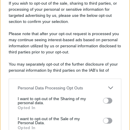
d’autore italiana
If you wish to opt-out of the sale, sharing to third parties, or
processing of your personal or sensitive information for
targeted advertising by us, please use the below opt-out
section to confirm your selection.
L'anniversario /
90 anni di Yves Saint Laurent, tra moda e
scandali
Please note that after your opt-out request is processed you
may continue seeing interest-based ads based on personal
information utilized by us or personal information disclosed to
third parties prior to your opt-out.
Perché i centri di intrattenimento per famiglie investono in
You may separately opt-out of the further disclosure of your
attrazioni ad alta tecnologia
personal information by third parties on the IAB’s list of
downstream participants.
Personal Data Processing Opt Outs
This information may also be disclosed by us to third parties
Il conflitto /
La mafia russa e l'arma del caos
on the IAB’s List of Downstream Participants that may further
I want to opt-out of the Sharing of my
disclose it to other third parties.
personal data.
Opted In
Please note that this website/app uses one or more Google
services and may gather and store information including but
I want to opt-out of the Sale of my
Personal Data.
not limited to your visit or usage behaviour. You may click to
Opted In
grant or deny consent to Google and its third-party tags to