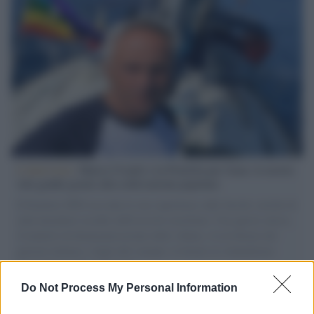
L'intervista /
Marco Croatti e la Flottilla per Gaza: le nostre
vele gonfie grazie alla sollevazione popolare
Il Senatore M5S racconta la sua esperienza sulle barche cariche di
aiuti umanitari assalite dall'esercito israeliano. Una guerra atroce,
il tentativo di disumanizzazione delle vittime, il servilismo del
governo italiano e degli altri europei, il ritorno al colonialismo.
L'importanza dei movimenti.
Do Not Process My Personal Information
Il lutto /
Addio a Francesco Guccini, il poeta della canzone