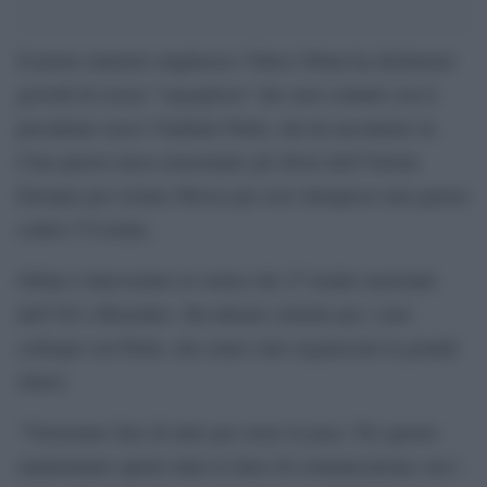
Il primo ministro ungherese Viktor Orban ha dichiarato
giovedì di essere “orgoglioso” dei suoi contatti con il
presidente russo Vladimir Putin, che ha incontrato in
Cina questo mese nonostante gli sforzi dell’Unione
Europea per isolare Mosca per aver intrapreso una guerra
contro l’Ucraina.
Orban è intervenuto al vertice dei 27 leader nazionali
dell’UE a Bruxelles. Ha attirato critiche per i suoi
colloqui con Putin, che erano stati organizzati in grande
sfarzo.
“Vorremmo fare di tutto per avere la pace. Per questo
manteniamo aperte tutte le linee di comunicazione con i