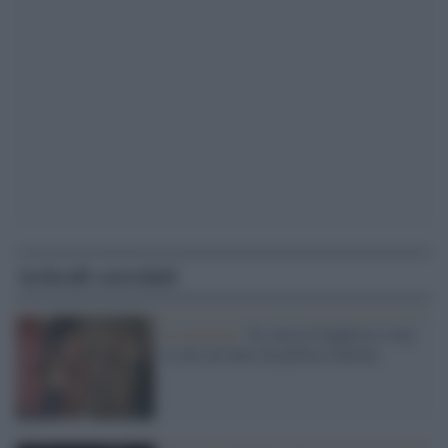
Articoli correlati
Le elezioni /
Si vota in Ungheria e non
è solo un fatto di politica interna