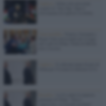
Ungheria /
Orban sotto pressione:
sospetti di “false flag” dopo il
ritrovamento di esplosivi in Serbia
Transomofobia /
Francia, Germania e
Regno Unito preoccupati per la legge
anti-Lgbt di Orban: l'Italia di Meloni
non si associa
Ungheria /
Il sedicente piano di pace di
Orban per l'Ucraina fa infuriare la Ue
Bruxelles /
La Ue contro le manovre
putiniane di Orban: "Non ci
rappresenta, sta facendo giochetti"