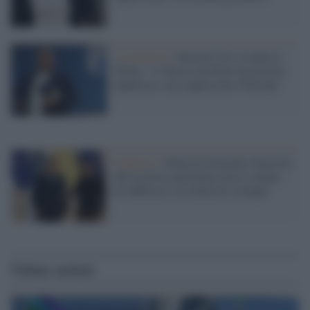
La polemica /
Borrell (Ue) sconfessa
Orban: "A Mosca da Putin da premier
ungherese, non rappresenta l'Europa"
Ungheria /
Orban da Zelensky dimostra
che la piovra putiniana riesce sempre
ad infiltrarsi coi tentacoli ovunque
Ultime notizie