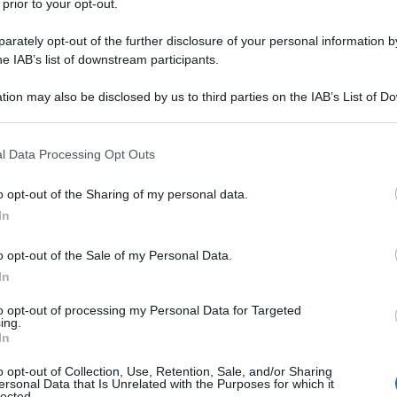
 prior to your opt-out.
bambini si stiano spostando all’interno dei confini
rately opt-out of the further disclosure of your personal information by
ttraversato i Paesi confinanti. Con più bambini
he IAB’s list of downstream participants.
 nei quattro anni precedenti messi insieme,
Ulti
tion may also be disclosed by us to third parties on the IAB’s List of 
l futuro dei bambini sudanesi è a rischio. Quasi
 that may further disclose it to other third parties.
te bisogno di sostegno umanitario. 20,3 milioni
 that this website/app uses one or more Google services and may gath
l Data Processing Opt Outs
including but not limited to your visit or usage behaviour. You may click 
dizioni di insicurezza alimentare tra luglio e
 to Google and its third-party tags to use your data for below specifi
età bambini. Più di 10 milioni di bambini
o opt-out of the Sharing of my personal data.
ogle consent section.
In
idurre la quantità o la qualità del cibo che
e 9,4 milioni di bambini non hanno accesso
o opt-out of the Sale of my Personal Data.
In
milioni di bambini sotto i 5 anni sono ad alto
L'int
era.
to opt-out of processing my Personal Data for Targeted
Gaza:
ing.
In
solle
 stati costretti ad abbandonare le loro
Il Se
o opt-out of Collection, Use, Retention, Sale, and/or Sharing
 Sudan – quattro mesi fa – una media di oltre
ersonal Data that Is Unrelated with the Purposes for which it
barch
lected.