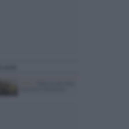
i anche
Africa /
Sudan un anno dopo,
l'apocalisse dimenticata