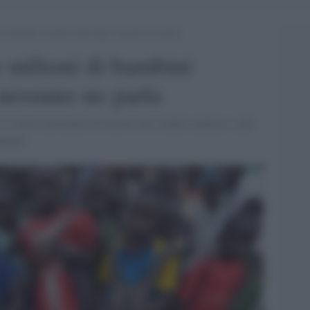
 bambini costretti alla fuga: nessuno ne parla
 milioni di bambini
: nessuno ne parla
si stiano spostando all'interno dei confini sudanesi e più
inanti