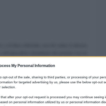
, e di linea editoriale, non far calare il silenzio
e sull’apocalisse umanitaria che portano con sé.
ocess My Personal Information
to opt-out of the sale, sharing to third parties, or processing of your per
ini costretti a fuggire a causa del brutale
formation for targeted advertising by us, please use the below opt-out s
 selection.
 that after your opt-out request is processed you may continue seeing i
t dell’ Unicef.
ased on personal information utilized by us or personal information dis