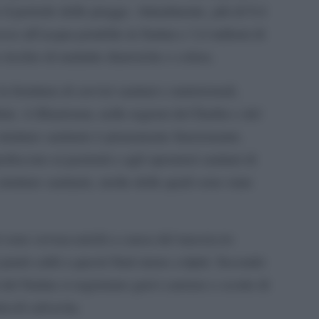
 il periodo delle piogge. Attualmente, più di 9,4
so all’acqua potabile in Sudan e 3,4 milioni di
rischio di malattie diarroiche e colera.
 fornitura di servizi sanitari e nutrizionali,
ini. A Khartoum, nelle regioni del Darfur e del
trutture sanitarie è pienamente funzionante.
discono ai pazienti e agli operatori sanitari di
strutture sanitarie, molte delle quali sono state
ati sono sovraccarichi a causa del massiccio
punti caldi a questi Stati meno colpiti. Secondo
i del Sudan si registrano gravi carenze e scorte di
icoli salvavita.