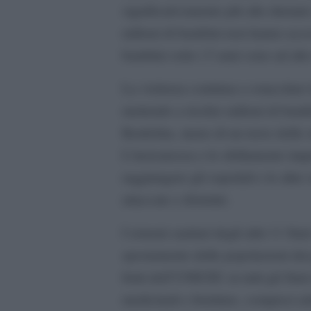
significativamente più alto durante
milioni di bambini non hanno acces
bambini sotto i 5 anni sono ad alto 
La violenza continua a ostacolare la
mettendo a rischio milioni di bamb
Kordofan, meno di un terzo delle s
L’insicurezza e lo sfollamento impe
raggiungere gli ospedali e le altre 
attaccate e distrutte.
I sistemi sanitari degli altri 11 St
spostamento delle popolazioni dai 
fonti dell’UNICEF, in tutti gli Stat
medicinali e forniture, compresi art