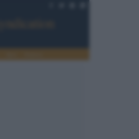
Sport
Tendenze