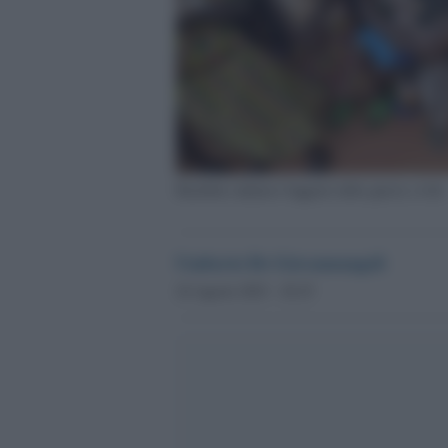
Bambini sudanesi fuggono dalla guerra civile
Umberto De Giovannangeli
24 Agosto 2023 - 20.25