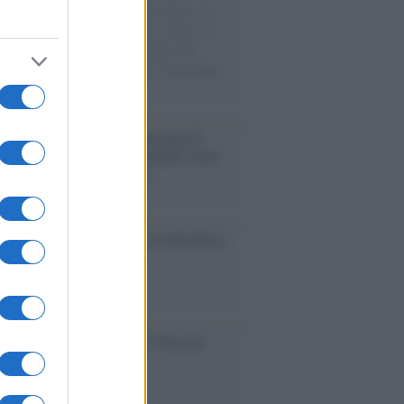
sercito israeliano. Una guerra atroce, il
ivo di disumanizzazione delle vittime, il
ismo del governo italiano e degli altri
ei, il ritorno al colonialismo. L'importanza
ovimenti.
rialismo /
Petrolio e prepotenze di
: una società legata a 'Donald' vuole
rare la Groenlandia senza
izzazione
esa /
Un estate di calcio: tra Mondiali e
e A
ca /
Al maestro Francesco Guccini