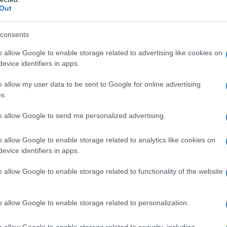
dall'e
 la violenza continua a devastare il Paese, si
Out
tentat
ini si stiano spostando all’interno dei confini
servil
consents
raversato i Paesi confinanti.
europ
dei m
o allow Google to enable storage related to advertising like cookies on
bambini hanno urgente bisogno di sostegno
evice identifiers in apps.
Impe
tano ogni giorno minacce multiple ed esperienze
o allow my user data to be sent to Google for online advertising
Trump
el conflitto, come il Darfur e Khartoum, i pesanti
s.
perfo
autor
 altre aree popolate, tra cui il Kordofan
to allow Google to send me personalized advertising.
 la fornitura e l’accesso ai servizi salvavita per
L'att
o allow Google to enable storage related to analytics like cookies on
gno.
Seri
evice identifiers in apps.
Phase Classification (IPC) riporta che
o allow Google to enable storage related to functionality of the website
nto, stimando che 20,3 milioni di persone in
Musi
icurezza alimentare tra luglio e settembre 2023,
o allow Google to enable storage related to personalization.
 significa che più di 10 milioni di bambini
o allow Google to enable storage related to security, including