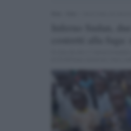
Home
>
Esteri
>
Inferno Sudan, due milioni di
Inferno Sudan, due
costretti alla fuga
Si stima che oltre 1,7 milioni di bambini 
di 470.000 hanno attraversato i Paesi conf