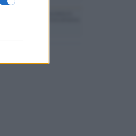
cordo /
Quando Guccini raccontava le
ache epafaniche": l'intervista all'artista
i definiva un 'narratore'