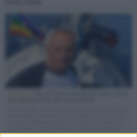
Ultime notizie
L'intervista /
Marco Croatti e la Flottilla per Gaza: le nostre
vele gonfie grazie alla sollevazione popolare
Il Senatore M5S racconta la sua esperienza sulle barche cariche di
aiuti umanitari assalite dall'esercito israeliano. Una guerra atroce,
il tentativo di disumanizzazione delle vittime, il servilismo del
governo italiano e degli altri europei, il ritorno al colonialismo.
L'importanza dei movimenti.