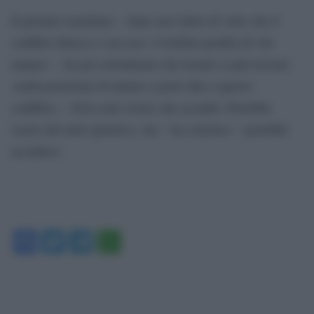
Il premier israeliano – dopo aver detto di voler che il
conflitto finisca e con esso «l’orribile perdita di vite
umane» – ha poi sottolineato che Israele si può trovare
«nella posizione di aiutare a porre fine a questo
conflitto». «Non sono sicuro che accadrà. Potrebbe
essere del tutto ipotetico, ma – ha concluso – potrebbe
accadere».
Facebook
Twitter
Telegram
WhatsApp