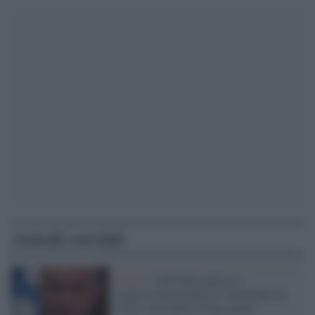
Articoli correlati
Israele /
Fine della guerra o
sopravvivenza politica? Netanyahu ha
scelto sulla pelle di due popoli