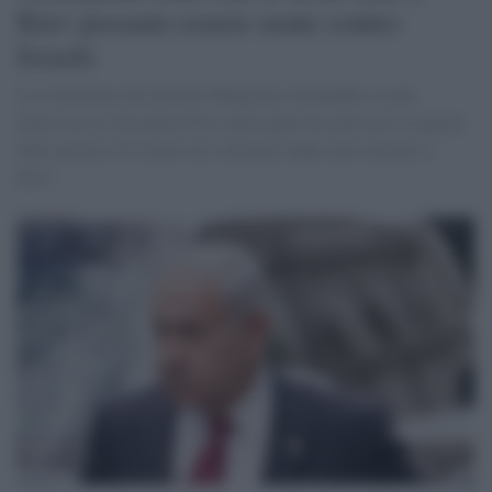
Kiev possano essere usate contro
Israele
La rivelazione del premier Benyamin Netanyahu in una
intervista al Jerusalem Post nella quale ha motivato le ragioni
della politica di Israele nei confronti degli aiuti militari a
Kiev.