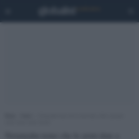
Home
>
Esteri
>
Netanyahu teme che le armi date a Kiev possano
essere usate contro Israele
Netanyahu teme che le armi date a