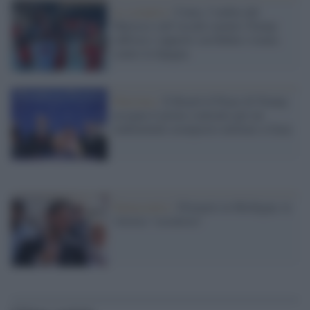
Lo scenario /
Ceuta, l’ombra del
Marocco sull’assalto mentre Trump
rafforza i rapporti con Rabat e trama
contro la Spagna
Palestina /
Il Board of Peace di Trump
assegna il primo contratto per un
rudimentale avamposto militare a Gaza
Democratici /
Primarie in Michigan, la
vittoria "socialista"