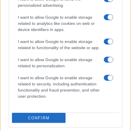
personalized advertising.
Giornale dello
Chi siamo
I want to allow Google to enable storage
Spettacolo
related to analytics like cookies on web or
Contributors
device identifiers in apps.
Wondernet
Facebook
I want to allow Google to enable storage
Giuliana Sgrena
related to functionality of the website or app.
Twitter
I want to allow Google to enable storage
Google News
related to personalization.
Mastodon
I want to allow Google to enable storage
related to security, including authentication
Cookie Policy
functionality and fraud prevention, and other
user protection.
Preferenze Privacy
CONFIRM