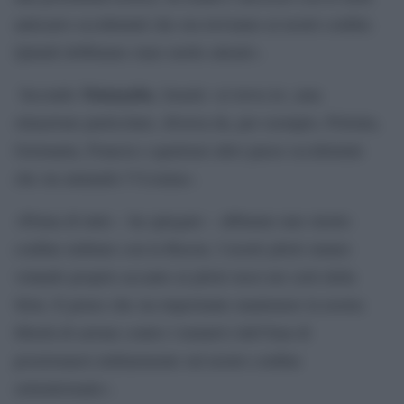
anticarro occidentali che ora troviamo ai nostri confini.
Quindi dobbiamo stare molto attenti».
Netanyahu
Secondo
, Israele «si trova in ;;una
situazione particolare, diversa da, per esempio, Polonia,
Germania, Francia o qualsiasi altro paese occidentale
che sta aiutando l’Ucraina».
«Prima di tutto – ha spiegato – abbiamo uno stretto
confine militare con la Russia. I nostri piloti stanno
volando proprio accanto ai piloti russi nei cieli della
Siria. E penso che sia importante mantenere la nostra
libertà di azione contro i tentativi dell’Iran di
posizionarsi militarmente sul nostro confine
settentrionale».