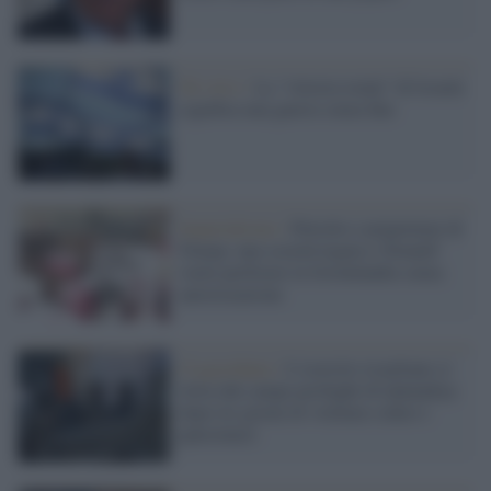
Tel Aviv /
La “vittoria totale” di Israele
significa una guerra senza fine
Imperialismo /
Petrolio e prepotenze di
Trump: una società legata a 'Donald'
vuole perforare la Groenlandia senza
autorizzazione
Cisgiordania /
L’esercito israeliano si
ritira dal campo profughi di Qalandiya
dopo tre giorni di violenze contro i
palestinesi