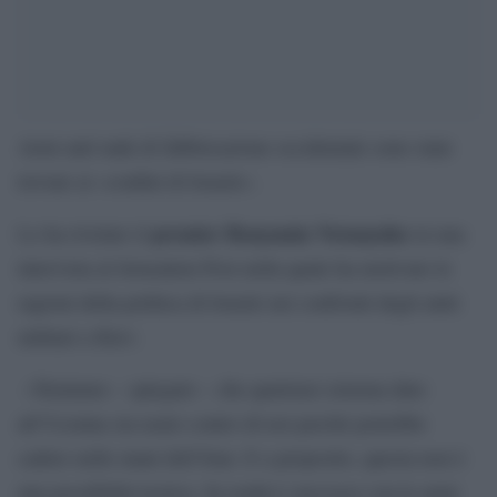
Armi anti tank di fabbricazione occidentale sono state
trovate ai «confini di Israele».
premier Benyamin Netanyahu
Lo ha rivelato il
in una
intervista al Jerusalem Post nella quale ha motivato le
ragioni della politica di Israele nei confronti degli aiuti
militari a Kiev.
«Temiamo – spiegato – che qualsiasi sistema dato
all’Ucraina sia usato contro di noi perché potrebbe
cadere nelle mani dell’Iran. E a proposito, questa non è
una possibilità teorica. In realtà è successo con le armi