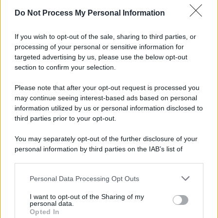
Do Not Process My Personal Information
Il caso /
Trump ha quasi esaurito l'arsenale Usa, ma il
tycoon smentisce
If you wish to opt-out of the sale, sharing to third parties, or
processing of your personal or sensitive information for
targeted advertising by us, please use the below opt-out
section to confirm your selection.
Chiesa /
Papa Leone XIV denuncia le violenze in Ucraina e
Russia e chiede il rispetto del diritto umanitario e della
Please note that after your opt-out request is processed you
diplomazia
may continue seeing interest-based ads based on personal
information utilized by us or personal information disclosed to
third parties prior to your opt-out.
Il centenario /
A L'Aquila arriva la mostra "Tito, 100 anni
You may separately opt-out of the further disclosure of your
attraverso la forma"
personal information by third parties on the IAB’s list of
downstream participants.
Personal Data Processing Opt Outs
This information may also be disclosed by us to third parties
Il medagliere /
Europei di nuoto: Pellecani guida una super
on the IAB’s List of Downstream Participants that may further
I want to opt-out of the Sharing of my
Italia
disclose it to other third parties.
personal data.
Opted In
Please note that this website/app uses one or more Google