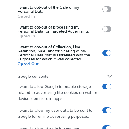
services and may gather and store information including but
I want to opt-out of the Sale of my
Personal Data.
not limited to your visit or usage behaviour. You may click to
Opted In
grant or deny consent to Google and its third-party tags to
use your data for below specified purposes in below Google
I want to opt-out of processing my
consent section.
Personal Data for Targeted Advertising.
Opted In
I want to opt-out of Collection, Use,
Retention, Sale, and/or Sharing of my
Personal Data that Is Unrelated with the
Purposes for which it was collected.
Opted Out
Syndication
Culture
Google consents
Salute
Globalist
I want to allow Google to enable storage
related to advertising like cookies on web or
Megachip
Globalscience
device identifiers in apps.
GiULia
Globalsport
I want to allow my user data to be sent to
Google for online advertising purposes.
Prima Pagina
I want to allow Google to send me