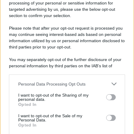
processing of your personal or sensitive information for
targeted advertising by us, please use the below opt-out
section to confirm your selection.
Imperialismo /
Petrolio e prepotenze di Trump: una società
legata a 'Donald' vuole perforare la Groenlandia senza
Please note that after your opt-out request is processed you
autorizzazione
may continue seeing interest-based ads based on personal
information utilized by us or personal information disclosed to
third parties prior to your opt-out.
Musica /
Al maestro Francesco Guccini
You may separately opt-out of the further disclosure of your
personal information by third parties on the IAB’s list of
downstream participants.
Personal Data Processing Opt Outs
This information may also be disclosed by us to third parties
Il ricordo /
Quando Guccini raccontava le "Cronache
on the IAB’s List of Downstream Participants that may further
I want to opt-out of the Sharing of my
epafaniche": l'intervista all'artista che si definiva un
disclose it to other third parties.
personal data.
'narratore'
Opted In
Please note that this website/app uses one or more Google
services and may gather and store information including but
I want to opt-out of the Sale of my
Personal Data.
not limited to your visit or usage behaviour. You may click to
Opted In
grant or deny consent to Google and its third-party tags to
use your data for below specified purposes in below Google