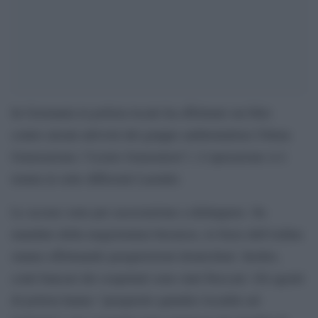
In Germania la polizia locale ha effettuato un blitz
contro alcuni attivisti del gruppo ambientalista Ultima
Generazione (“Letzte Generation”). L’operazione si è
tenuta in sette differenti Laender.
Le accuse sono per associazione a delinquere. Su
mandato della magistratura bavarese, le forze dell’ordine
stanno effettuando perquisizioni domiciliari. Inoltre,
conti bancari dei sospettati sono stati bloccati. Gli agenti
di polizia hanno “perquisito quindici località sul