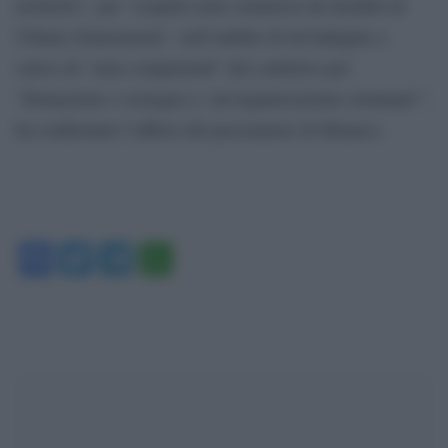
territorio”, per “sospetti reati commessi da membri di
Ultima Generazione”, nell’ambito di un’indagine a
carico di “sette componenti” del collettivo per
“formazione o sostegno a ‘un’organizzazione criminale'”,
ha confermato l’ufficio del procuratore di Monaco.
Facebook
Twitter
Telegram
WhatsApp