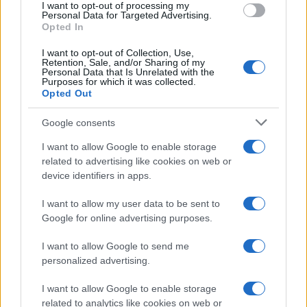
I want to opt-out of processing my
consent section.
Personal Data for Targeted Advertising.
Opted In
I want to opt-out of Collection, Use,
Retention, Sale, and/or Sharing of my
Personal Data that Is Unrelated with the
Purposes for which it was collected.
Opted Out
Syndication
Culture
Google consents
Salute
Globalist
I want to allow Google to enable storage
related to advertising like cookies on web or
Megachip
Globalscience
device identifiers in apps.
GiULia
Globalsport
I want to allow my user data to be sent to
Google for online advertising purposes.
Prima Pagina
I want to allow Google to send me
personalized advertising.
Giornale dello
Chi siamo
I want to allow Google to enable storage
Spettacolo
related to analytics like cookies on web or