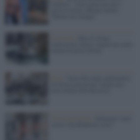
Gualtieri: "Causa giusta ma non è
questa la forma, abbiamo buttato
300mila litri d'acqua"
La protesta /
Blitz di Ultima
Generazione a Roma: liquido nero nella
fontana di piazza Navona
Roma /
Nuovo blitz degli ambientalisti
di Ultima generazione: liquido nero
nella fontana della Barcaccia
Ultima generazione /
Imbrattare i muri
storici è disobbedienza civile?