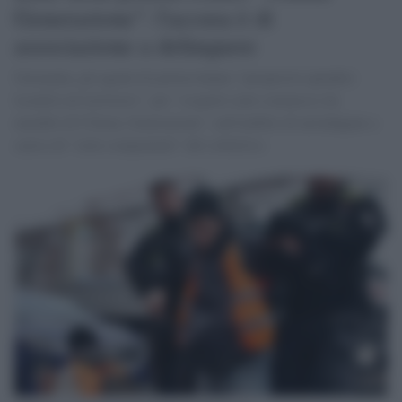
Generazione": l'accusa è di
associazione a delinquere
Germania, gli agenti di polizia hanno "perquisito quindici
località sul territorio", per "sospetti reati commessi da
membri di Ultima Generazione", nell'ambito di un'indagine a
carico di "sette componenti" del collettivo.