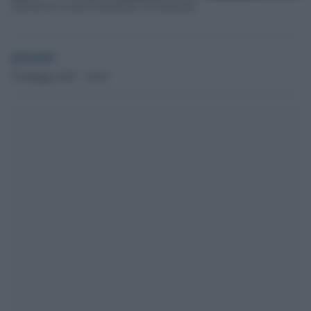
Attivisti di "Letzte Generation" in Germania
globalist
24 Maggio 2023 - 10.01