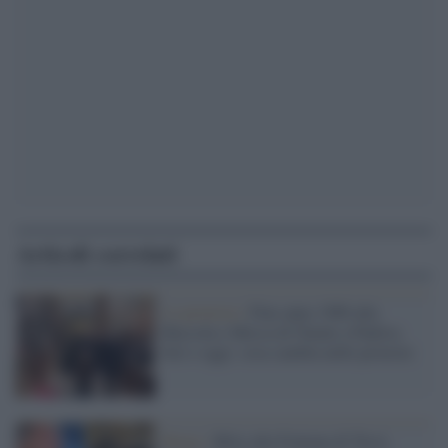
Articoli correlati
La protesta /
Fine anno 1968 alla
Bussola e Messa di Natale a Padova.
Ieri e oggi: cosa cambia nelle proteste
Roma /
Blitz alla Fontana di Trevi,