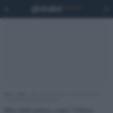
Home
>
Esteri
>
Blitz della polizia contro “Ultima Generazione”:
l’accusa è di associazione a delinquere
Blitz della polizia contro "Ultima