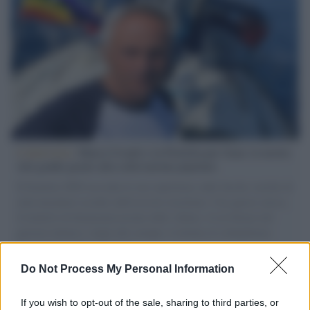
L'intervista /
Marco Croatti e la Flottilla per Gaza: le nostre
vele gonfie grazie alla sollevazione popolare
Il Senatore M5S racconta la sua esperienza sulle barche cariche di
aiuti umanitari assalite dall'esercito israeliano. Una guerra atroce,
il tentativo di disumanizzazione delle vittime, il servilismo del
governo italiano e degli altri europei, il ritorno al colonialismo.
L'importanza dei movimenti.
Do Not Process My Personal Information
L'attesa /
Un estate di calcio: tra Mondiali e Serie A
If you wish to opt-out of the sale, sharing to third parties, or