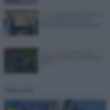
Berlino /
Da Merz altolà a Trump: non
tenti di influenzare le elezioni in
Germania finanziando iniziative Maga
Dentro la partita /
I calci di rigore
eliminano le europee, avanti Paraguay e
Marocco
Ultime notizie