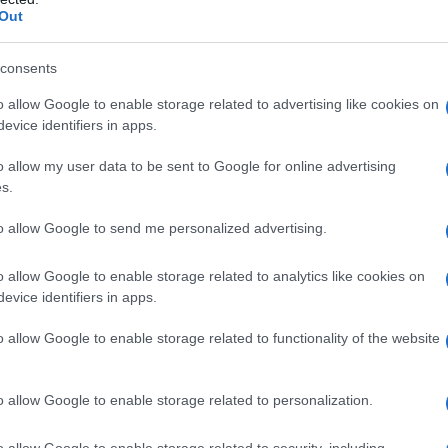
egale e costituisce una flagrante violazione del
Out
Il Se
barch
dall'e
consents
azione diplomatica Usa tra israeliani e
tentat
o allow Google to enable storage related to advertising like cookies on
servil
 quanto riferito da fonti diplomatiche dell’Onu,
evice identifiers in apps.
europ
tesura di una dichiarazione che i Quindici
dei m
o allow my user data to be sent to Google for online advertising
Dati i colloqui positivi tra le parti, stiamo
s.
Tel 
ione che raccolga consensi”, si legge in una
signi
to allow Google to send me personalized advertising.
o allow Google to enable storage related to analytics like cookies on
 veto Usa, fonti diplomatiche hanno spiegato che
evice identifiers in apps.
Vang
sia Israele che i palestinesi ad accettare in linea
come 
o allow Google to enable storage related to functionality of the website
 mesi di qualsiasi azione unilaterale. Da parte
 impegno a non espandere gli insediamenti
o allow Google to enable storage related to personalization.
arte palestinese a non perseguire azioni contro
La sc
o allow Google to enable storage related to security, including