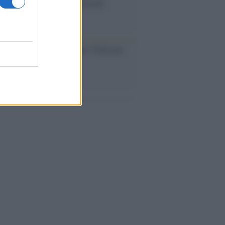
eruzione del Vesuvio furono più
rose del previsto
dagliere /
Europei di nuoto: Pellecani
 una super Italia