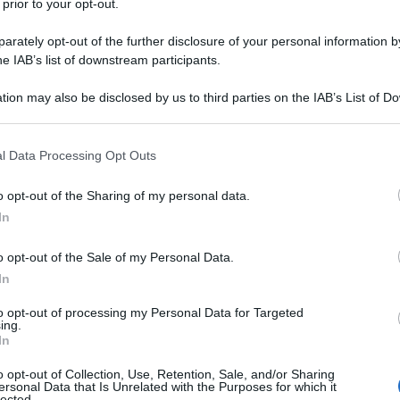
 in Cisgiordania, scongiurato dopo una
 prior to your opt-out.
 Si è invece passati a una dichiarazione non
rately opt-out of the further disclosure of your personal information by
 a Palazzo di Vetro, che recita: gli insediamenti
he IAB’s list of downstream participants.
pace.
tion may also be disclosed by us to third parties on the IAB’s List of 
 that may further disclose it to other third parties.
o di Israele mettono a rischio la fattibilità della
Ulti
 that this website/app uses one or more Google services and may gath
l Consiglio nella dichiarazione. Nel testo si
l Data Processing Opt Outs
including but not limited to your visit or usage behaviour. You may click 
per i piani del governo di estrema destra
 to Google and its third-party tags to use your data for below specifi
o opt-out of the Sharing of my personal data.
ogle consent section.
etroattivo avamposti in Cisgiordania finora
In
o opt-out of the Sale of my Personal Data.
In
) era stata preparata dagli Emirati Arabi Uniti:
to opt-out of processing my Personal Data for Targeted
ediatamente e completamente tutte le attività di
ing.
In
si occupati”. E ribadiva che “l’istituzione da
L'int
 territori palestinesi occupati, compresa
Gaza:
o opt-out of Collection, Use, Retention, Sale, and/or Sharing
ersonal Data that Is Unrelated with the Purposes for which it
solle
lected.