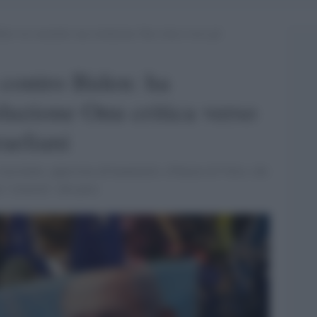
den: ha consentito una risoluzione Onu critica verso gli
 contro Biden: ha
oluzione Onu critica verso
raeliani
incolante, approvata all'unanimità a Palazzo di Vetro, che
n "ostacolo" alla pace.