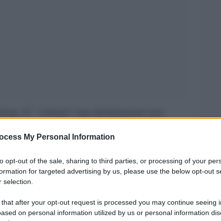
uzione. E’ “soltanto” una dichiarazione non
 scatenare l’ira di Benjamin Netanyahu. Contro
ocess My Personal Information
i Uniti, rei di aver sostenuto quella
to opt-out of the sale, sharing to third parties, or processing of your per
formation for targeted advertising by us, please use the below opt-out s
 selection.
 that after your opt-out request is processed you may continue seeing i
Consiglio di Sicurezza Onu su una risoluzione
ased on personal information utilized by us or personal information dis