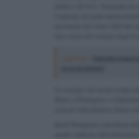
politici a Tel Aviv, Netanyahu dev
l’impronta dei partiti ultranazionali
movimento dei coloni. Dall’altro l
fare a meno del sostegno degli Us
Leggi anche:
Netanyahu si smarca d
per la sua sicurezza"
Un sostegno che mostra sempre più
Bianca, il Pentagono o il Diparti
avanzate della diaspora ebraica sta
Randi Weingarten è presidente dell
grande sindacato della federazio