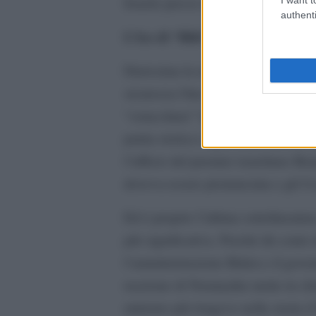
Israele presso le Nazioni Unite e a
authenti
L’ira di “Bibi”.
Durissima la reazione del Governo 
sicurezza Onu che stabilisce che gl
“ostacolano” la pace “è unilaterale,
patria storica e ignora gli attenta
l’ufficio del premier israeliano 
doveva essere pronunciata e gli U
Ed è proprio l’ultima sottolineatur
più significativa. Perché dà conto 
l’amministrazione Biden e il gover
reazione di Netanyahu mette in ch
ministro più longevo nella storia d