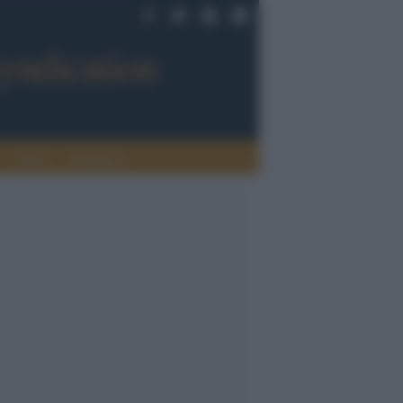
Sport
Tendenze