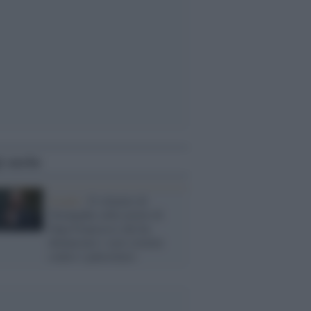
i anche
Israele /
Il silenzio di
Netanyahu sulla morte di
Papa Francesco che ha
denunciato i suoi crimini
contro i palestinesi