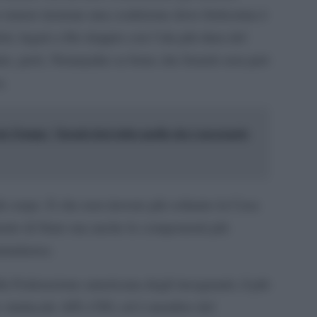
e tenere insieme una coalizione dove fortissima è
sti, legati a filo doppio con l’ala più dura del
ato, però, Netanyahu sa bene che Israele non può
a.
a Trump: "Israele farà tutto quello che è necessario
 crepe. E che non investe più soltanto la Casa
mento di Stato ma anche le componenti più
tunitense.
a Federazione americana degli insegnanti, il più
ne sindacale AFL-CIO, ed è membro del