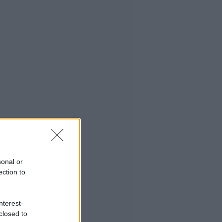
sonal or
ection to
nterest-
closed to