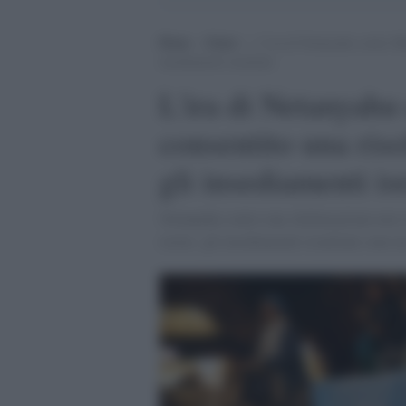
Home
>
Esteri
>
L’ira di Netanyahu contro Bi
insediamenti israeliani
L'ira di Netanyahu
consentito una ris
gli insediamenti is
Netanyahu contro una dichiarazione non v
recita: gli insediamenti israeliani sono u