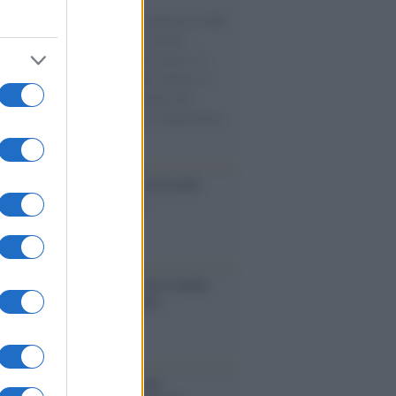
natore M5S racconta la sua esperienza sulle
e cariche di aiuti umanitari assalite
sercito israeliano. Una guerra atroce, il
ivo di disumanizzazione delle vittime, il
ismo del governo italiano e degli altri
ei, il ritorno al colonialismo. L'importanza
ovimenti.
Aviv /
La “vittoria totale” di Israele
fica una guerra senza fine
elo /
La vita si intreccia con le paure
il giorno succede alla notte
operta /
Oplontis, le vittime