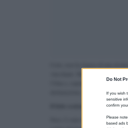
Certo, non ha il peso di una risol
vincolante. Ma basta e avanza per
Do Not Pr
l’Onu e, soprattutto, contro gli Stat
dichiarazione.
If you wish 
sensitive in
Il fatto scatenante.
confirm your
Please note
Non c’è stato il previsto voto al 
based ads b