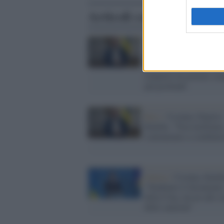
Articoli correlati
Kiev /
Dmytro Kuleba s
dimette da ministro deg
Esteri, per Zelensky un
rimpasto di governo se
più profondo
Kiev /
Ucraina, Dmytro
Kuleba: "Non molliamo
continuiamo a combatte
Guerra /
Ucraina, Kuleb
"Studiamo il document
della Cina, ma no allo s
delle sanzioni"