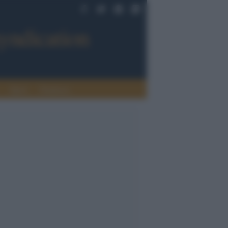
Sport
Tendenze