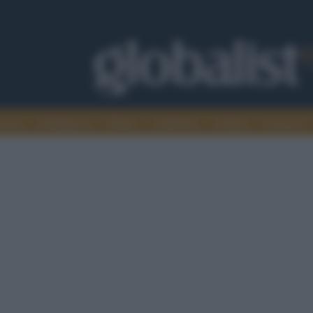
omia
Intelligence
Media
Ambiente
Cultura
Scienza