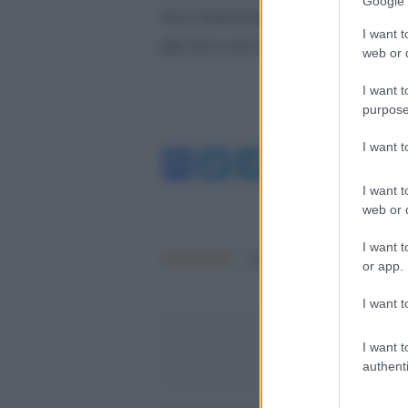
Google 
russi rimarranno sul suolo ucraino.
I want t
più breve per ripristinare la pace e
web or d
I want t
purpose
I want 
Facebook
Twitter
Telegram
WhatsA
I want t
web or d
I want t
Argomenti:
guerra russo-ucraina
or app.
I want t
I want t
authenti