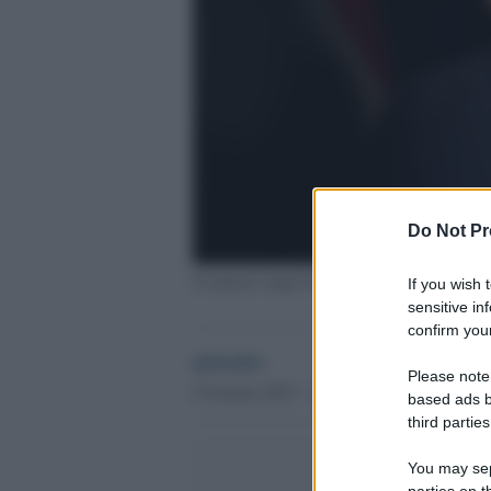
Do Not Pr
Il ministro degli Esteri ucraino Dmytro Kule
If you wish 
sensitive in
confirm your
globalist
Please note
9 Gennaio 2023 - 14.13
based ads b
third parties
You may sepa
parties on t