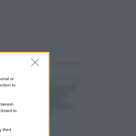
i anche
sonal or
ection to
Guerra /
Kuleba agli alleati:
"Servono i carri armati
Leopard con urgenza".
nterest-
Intanto la Svezia fornirà i
closed to
cannoni Archer
 third