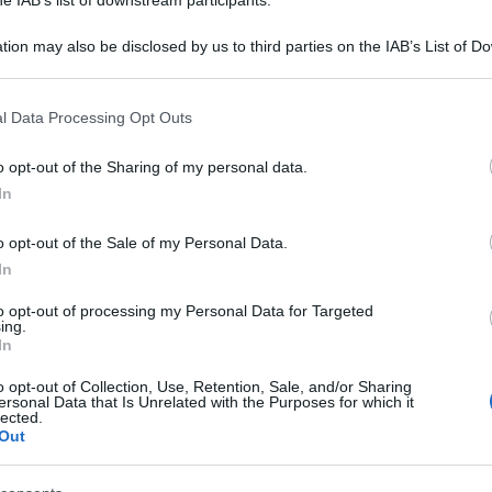
tion may also be disclosed by us to third parties on the IAB’s List of 
 that may further disclose it to other third parties.
 that this website/app uses one or more Google services and may gath
l Data Processing Opt Outs
including but not limited to your visit or usage behaviour. You may click 
 to Google and its third-party tags to use your data for below specifi
o opt-out of the Sharing of my personal data.
ogle consent section.
In
o opt-out of the Sale of my Personal Data.
In
in termini militari ed economici provenienti dai
Kiev
to opt-out of processing my Personal Data for Targeted
nella guerra contro la Russia è ancora
ing.
In
Dmitro Kuleba
gli Esteri
si è apertamente
o opt-out of Collection, Use, Retention, Sale, and/or Sharing
ersonal Data that Is Unrelated with the Purposes for which it
lected.
er per il loro aiuto militare, ma dobbiamo
Out
essuno avrà fatto abbastanza finché gli stivali