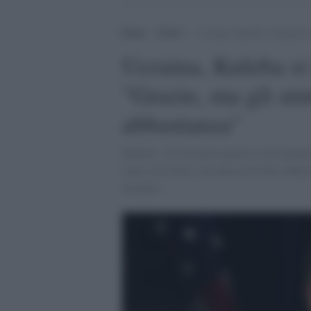
Home
>
Esteri
>
Ucraina, Kuleba si lamenta co
Ucraina, Kuleba si 
"Grazie, ma gli ai
abbastanza"
Kuleba: «L'Ucraina è grata ai suoi partne
l'uno con l'altro: nessuno avrà fatto abba
ucraino».