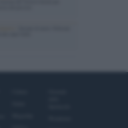
eruzione del Vesuvio furono più
rose del previsto
dagliere /
Europei di nuoto: Pellecani
 una super Italia
Culture
Giornale
dello
Salute
Spettacolo
Megachip
nce
Wondernet
GiULia