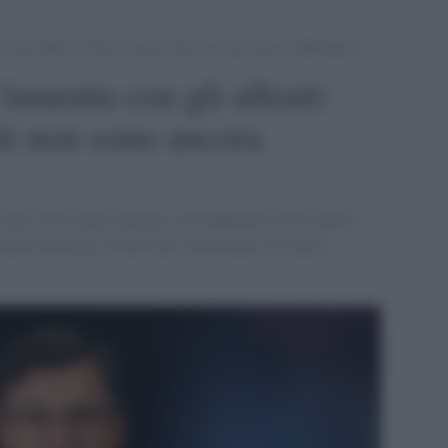
n gli alleati: “Grazie, ma gli aiuti non sono ancora abbastanza”
lamenta con gli alleati:
uti non sono ancora
r per il loro aiuto militare, ma dobbiamo essere onesti
stanza finché gli stivali russi rimarranno sul suolo