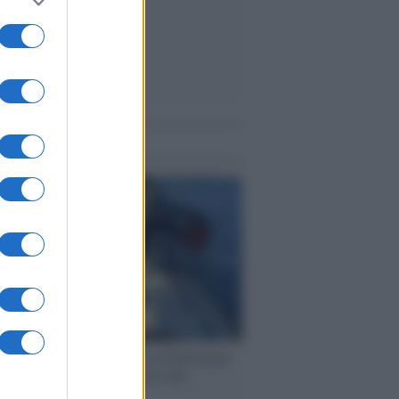
me notizie
ervista /
Marco Croatti e la Flottilla per
 le nostre vele gonfie grazie alla
vazione popolare