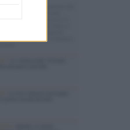
natore M5S racconta la sua esperienza sulle
e cariche di aiuti umanitari assalite
sercito israeliano. Una guerra atroce, il
ivo di disumanizzazione delle vittime, il
ismo del governo italiano e degli altri
ei, il ritorno al colonialismo. L'importanza
ovimenti.
Aviv /
La “vittoria totale” di Israele
fica una guerra senza fine
elo /
La vita si intreccia con le paure
il giorno succede alla notte
operta /
Oplontis, le vittime