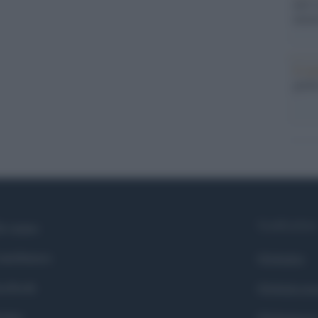
dell’
nume
Il me
guida
Syndication
i siamo
ntributors
Globalist
cebook
Globalscie
itter
Globalsport