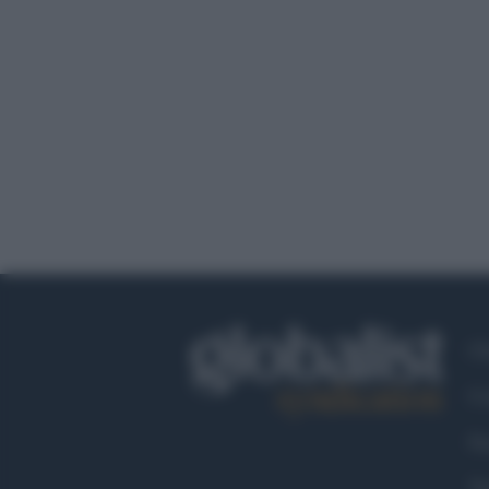
Ch
Co
Fa
Tw