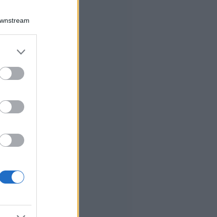
Downstream
er and store
to grant or
ed purposes