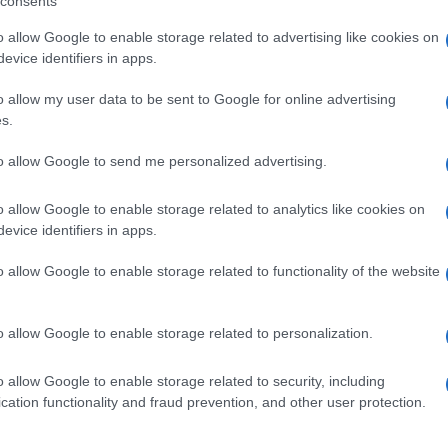
consents
 Armare il nostro Paese per la vittoria è la via
o allow Google to enable storage related to advertising like cookies on
 la sicurezza in Europa e oltre».
evice identifiers in apps.
o allow my user data to be sent to Google for online advertising
s.
Ulti
to allow Google to send me personalized advertising.
pp
o allow Google to enable storage related to analytics like cookies on
evice identifiers in apps.
o allow Google to enable storage related to functionality of the website
o allow Google to enable storage related to personalization.
o allow Google to enable storage related to security, including
L'int
cation functionality and fraud prevention, and other user protection.
Gaza:
solle