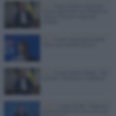
Kiev /
Dmytro Kuleba si dimette da
ministro degli Esteri, per Zelensky un
rimpasto di governo sempre più
profondo
Kiev /
Ucraina: Kuleba all'Occidente:
"Dateci quei maledetti Patriots"
Kiev /
Ucraina, Dmytro Kuleba: "Non
molliamo, continuiamo a combattere"
Guerra /
Ucraina, Kuleba: "Studiamo il
documento della Cina, ma no allo stop