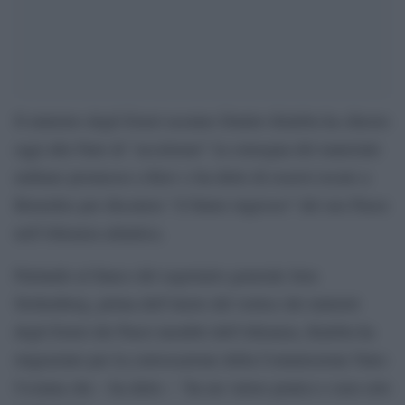
Il ministro degli Esteri ucraino Dmitro Kuleba ha chiesto
oggi alla Nato di “accelerare” la consegna del materiale
militare promesso a Kiev e ha detto di essersi recato a
Bruxelles per discutere “il futuro ingresso” del suo Paese
nell’Alleanza atlantica.
Parlando al fianco del segretario generale Jens
Stoltenberg, prima dell’inizio del vertice dei ministri
degli Esteri dei Paesi membri dell’Alleanza, Kuleba ha
ringraziato per la convocazione della Commissione Nato-
Ucraina che – ha detto – “ha un valore pratico e non solo