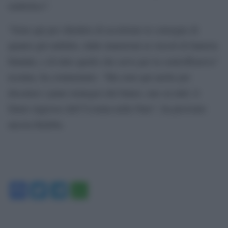
simbolico”.
“Sono qui per chiedere di accelerare le consegne di
quanto già stabilito, dalle munizioni ai veicoli di fanteria
blindati, e di tutto quello che serve per la controffensiva”
ucraina, ha commentato. “Ma sono qui anche per
discutere i piani strategici del futuro, uno su tutti: il
futuro ingresso dell’Ucraina nella Nato”, ha precisato
ancora Kuleba.
Facebook
Twitter
Telegram
WhatsApp