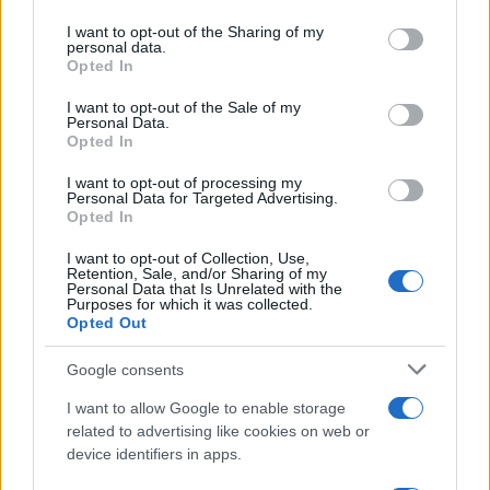
Il libro /
La letteratura che racconta l’estate
on the IAB’s List of Downstream Participants that may further
I want to opt-out of the Sharing of my
disclose it to other third parties.
personal data.
Opted In
Please note that this website/app uses one or more Google
services and may gather and store information including but
I want to opt-out of the Sale of my
Personal Data.
not limited to your visit or usage behaviour. You may click to
Opted In
grant or deny consent to Google and its third-party tags to
use your data for below specified purposes in below Google
I want to opt-out of processing my
consent section.
Personal Data for Targeted Advertising.
Opted In
I want to opt-out of Collection, Use,
Retention, Sale, and/or Sharing of my
Personal Data that Is Unrelated with the
Purposes for which it was collected.
Opted Out
Syndication
Culture
Google consents
Salute
Globalist
I want to allow Google to enable storage
related to advertising like cookies on web or
Megachip
Globalscience
device identifiers in apps.