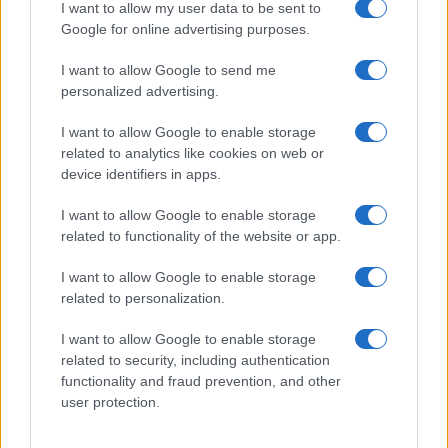
GiULia
Globalsport
I want to allow my user data to be sent to
Google for online advertising purposes.
Prima Pagina
I want to allow Google to send me
personalized advertising.
Giornale dello
Chi siamo
I want to allow Google to enable storage
Spettacolo
related to analytics like cookies on web or
Contributors
device identifiers in apps.
Wondernet
Facebook
I want to allow Google to enable storage
Giuliana Sgrena
related to functionality of the website or app.
Twitter
I want to allow Google to enable storage
Google News
related to personalization.
Mastodon
I want to allow Google to enable storage
related to security, including authentication
Cookie Policy
functionality and fraud prevention, and other
user protection.
Preferenze Privacy