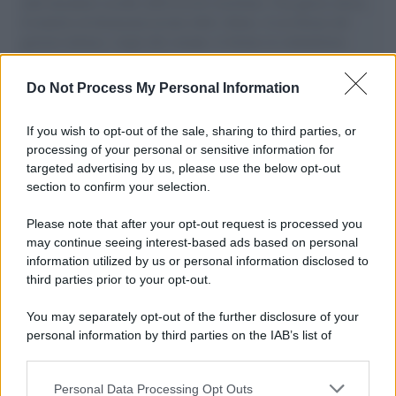
aiuti umanitari assalite dall'esercito israeliano. Una guerra atroce,
il tentativo di disumanizzazione delle vittime, il servilismo del
governo italiano e degli altri europei, il ritorno al colonialismo.
L'importanza dei movimenti.
Do Not Process My Personal Information
Il lutto /
Addio a Livio Berruti, leggenda dello sprint
italiano
If you wish to opt-out of the sale, sharing to third parties, or
processing of your personal or sensitive information for
targeted advertising by us, please use the below opt-out
section to confirm your selection.
Il libro /
Crescere significa pentirsi: l’immaturità degli
italiani tra berlusconismo, fascismo e nuove nostalgie
Please note that after your opt-out request is processed you
may continue seeing interest-based ads based on personal
information utilized by us or personal information disclosed to
third parties prior to your opt-out.
Memoria /
Quando Pasolini raccontava i minatori italiani in
You may separately opt-out of the further disclosure of your
Belgio dopo Marcinelle
personal information by third parties on the IAB’s list of
downstream participants.
Personal Data Processing Opt Outs
This information may also be disclosed by us to third parties