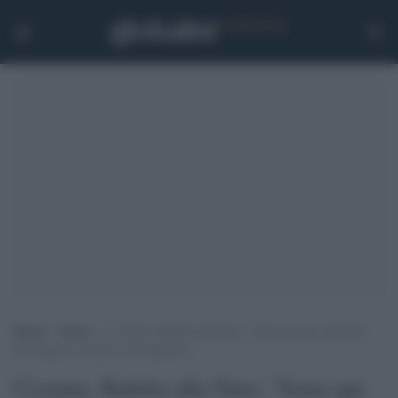
Home
>
Esteri
>
Ucraina, Kuleba alla Nato: “Sono qui per discutere
dell’ingresso di Kiev nell’Alleanza”
Ucraina, Kuleba alla Nato: "Sono qui