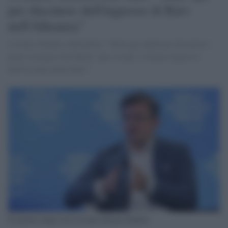
per discutere dell'ingresso di Kiev
nell'Alleanza"
Ucraina, Kuleba a Bruxelles: "Sono qui anche per discutere i
piani strategici del futuro, uno su tutti: il futuro ingresso
dell'Ucraina nella Nato".
Il ministro degli esteri ucraino Dmytro Kuleba