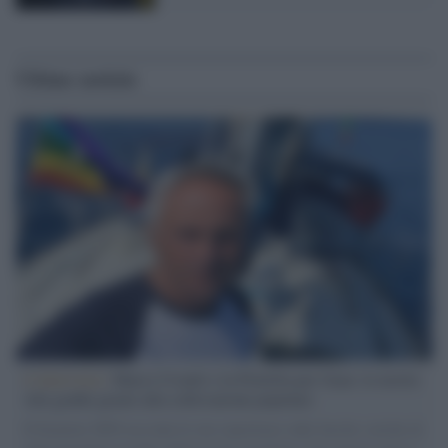
Ultime notizie
L'intervista /
Marco Croatti e la Flottilla per Gaza: le nostre
vele gonfie grazie alla sollevazione popolare
Il Senatore M5S racconta la sua esperienza sulle barche cariche di