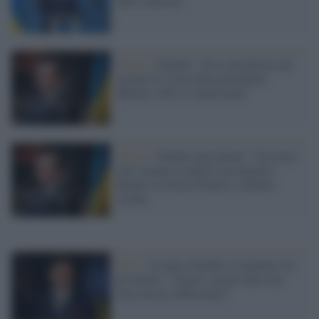
delle sanzioni"
Guerra /
Kuleba: "Ecco perché per gli
ucraini la visita della presidente
Meloni a Kiev è importante"
Guerra /
Kuleba agli alleati: "Servono i
carri armati Leopard con urgenza".
Intanto la Svezia fornirà i cannoni
Archer
Kiev /
Ucraina, Kuleba si lamenta con
gli alleati: "Grazie, ma gli aiuti non
sono ancora abbastanza"