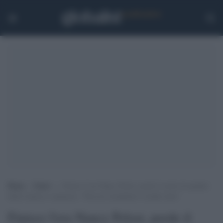
Home
>
Esteri
>
Finisce l’era Nancy Pelosi, perde il ruolo di speaker
della Camera e annuncia: “Non mi ricandiderò a leader dem”
Finisce l'era Nancy Pelosi, perde il