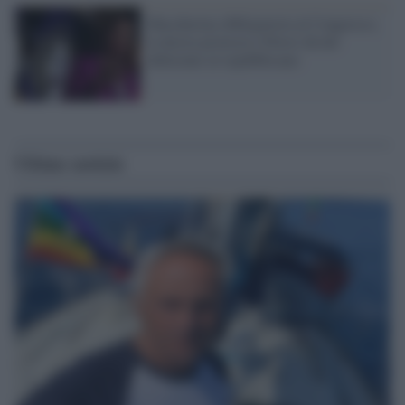
Mascherina obbligatoria al Congresso,
la destra protesta e Pelosi dà del
deficiente al repubblicano
Ultime notizie