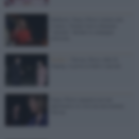
Midterm: Nancy Pelosi rieletta alla
Camera. Trump l'aveva chiamata
"animale" durante la campagna
elettorale
Pacifico /
Taiwan, Pelosi sfida Xi
Jinping: la posta in ballo è epocale
Nancy Pelosi annuncia un tour
diplomatico in Asia ma non nomina
Taiwan