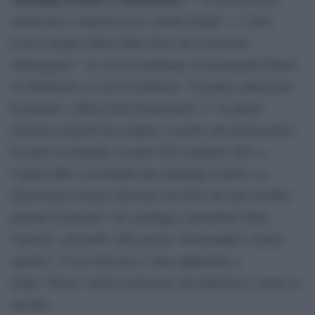
americana è maestosa ma è anche fragile”, e “deve
essere sempre difesa dalle forze che la possono
danneggiare”. La scorsa settimana, ha proseguito Pelosi
in riferimento al voto di midterm, “il popolo americano
ha parlato a difesa della democrazia” e “in queste
elezioni il popolo ha respinto l’assalto alla democrazia”,
ha detto ricordando l’assalto del 6 gennaio 2021 a
Capitol Hill e suscitando una standing ovation. La
democratica ha poi scherzato sul fatto che mai avrebbe
pensato di passare “da casalinga a presidente della
Camera”, giocando sulle parole “homemaker e house
speaker”. Il suo discorso è stato applaudito a
lungo. Pelosi, molto commossa, ha trattenuto a stento le
lacrime.