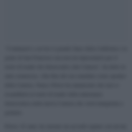
“Continuerò a servire il grande Stato della California e la
gente di San Francisco ma non mi ripresenterò per il
ruolo di leader dei democratici alla Camera”, ha detto in
aula commossa. Alla fine del suo mandato come speaker
della Camera, Nancy Pelosi ha annunciato che non si
ricandiderà al ruolo di leader della minoranza
democratica nella nuova Camera che verrà inaugurata a
gennaio.
Pelosi, 82 anni, ha onorato un accordo siglato con un’ala