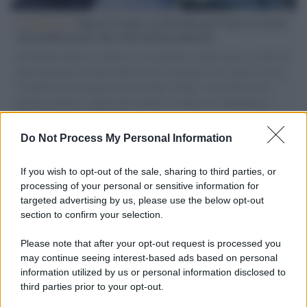
L'intervista /
Marco Croatti e la Flottilla per Gaza: le nostre
vele gonfie grazie alla sollevazione popolare
Il Senatore M5S racconta la sua esperienza sulle barche cariche di
aiuti umanitari assalite dall'esercito israeliano. Una guerra atroce,
il tentativo di disumanizzazione delle vittime, il servilismo del
governo italiano e degli altri europei, il ritorno al colonialismo.
L'importanza dei movimenti.
Do Not Process My Personal Information
Musica /
Al maestro Francesco Guccini
If you wish to opt-out of the sale, sharing to third parties, or
processing of your personal or sensitive information for
targeted advertising by us, please use the below opt-out
section to confirm your selection.
Il ricordo /
Quando Guccini raccontava le "Cronache
epafaniche": l'intervista all'artista che si definiva un
Please note that after your opt-out request is processed you
'narratore'
may continue seeing interest-based ads based on personal
information utilized by us or personal information disclosed to
third parties prior to your opt-out.