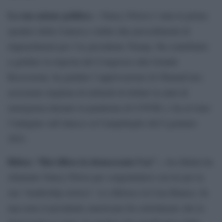
La sua azione politica –
Nancy Pelosi è stata la prima
speaker della Camera a indire due procedimenti di
impeachment per l’ex presidente Trump. Ha contribuito
a guidare la risposta del Congresso alla Grande
Recessione; ha guidato l’approvazione di ObamaCare;
assicurato migliaia di miliardi di dollari in aiuti di
emergenza durante la pandemia di COVID; e ha avviato
l’indagine sull’attacco al Campidoglio del 6 gennaio
2021.
Biden: “Hai difeso la democrazia Usa” –
Joe Biden ha
chiamato Nancy Pelosi per congratularsi con lei per la
sua “leadership storica”. Lo riferisce la Casa Bianca. In
una nota il presidente americano ha sottolineato che la