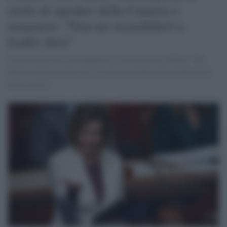
ruolo di speaker della Camera e
annuncia: "Non mi ricandiderò a
leader dem"
La portavoce lascia tra applausi e commozione. Biden: "Ha
difeso la democrazia Usa. È stata la speaker più significativa
della storia".