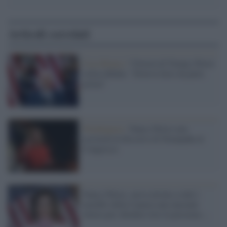
Articoli correlati
Casa Bianca /
Vittoria di Trump, Pelosi
critica Biden: "Doveva farsi da parte
prima"
Washington /
Nancy Pelosi non
assisterà al discorso di Netanyahu al
Congresso
Nancy Pelosi, aveva inviato a tutti i
membri della Camera una inusuale
lettera per chiedere loro la presenza ...