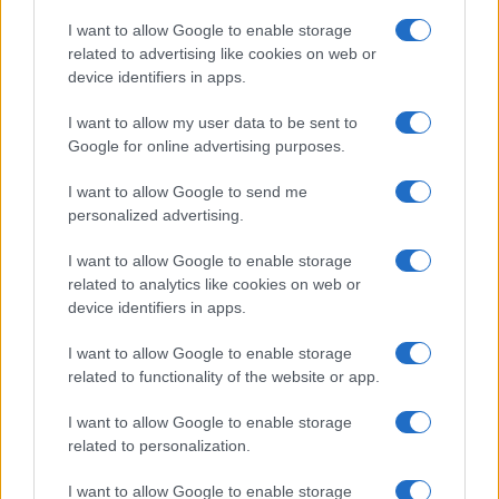
Salute
Globalist
I want to allow Google to enable storage
related to advertising like cookies on web or
Megachip
Globalscience
device identifiers in apps.
GiULia
Globalsport
I want to allow my user data to be sent to
Google for online advertising purposes.
Prima Pagina
I want to allow Google to send me
personalized advertising.
Giornale dello
Chi siamo
I want to allow Google to enable storage
Spettacolo
related to analytics like cookies on web or
Contributors
device identifiers in apps.
Wondernet
Facebook
I want to allow Google to enable storage
Giuliana Sgrena
related to functionality of the website or app.
Twitter
I want to allow Google to enable storage
Google News
related to personalization.
Mastodon
I want to allow Google to enable storage