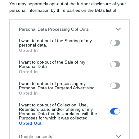
Lo studio /
Disinformazione russa e destra: anche la
You may separately opt-out of the further disclosure of your
macchina propagandistica di Putin dietro la crisi di Ceuta
personal information by third parties on the IAB’s list of
downstream participants.
Personal Data Processing Opt Outs
This information may also be disclosed by us to third parties
Tendenze /
Sale il numero degli acquisti online in Europa e
on the IAB’s List of Downstream Participants that may further
I want to opt-out of the Sharing of my
aumentano le vendite di articoli second hand
disclose it to other third parties.
personal data.
Opted In
Please note that this website/app uses one or more Google
services and may gather and store information including but
I want to opt-out of the Sale of my
Personal Data.
not limited to your visit or usage behaviour. You may click to
Opted In
grant or deny consent to Google and its third-party tags to
use your data for below specified purposes in below Google
I want to opt-out of processing my
consent section.
Personal Data for Targeted Advertising.
Opted In
I want to opt-out of Collection, Use,
Retention, Sale, and/or Sharing of my
Personal Data that Is Unrelated with the
Purposes for which it was collected.
Opted Out
Syndication
Culture
Google consents