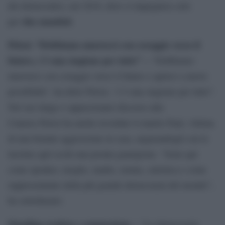
dei democratici, nel 2018, dove si impegnava solo
due mandati
per
.
Pelosi: “Dobbiamo muoverci con coraggio verso il
futuro, c’è una stagione per tutto” –
“Dobbiamo
muoverci con coraggio verso il futuro e aprirci a nuove
possibilità”, ha detto Pelosi, “c’è una stagione per tutto”.
Nel suo lungo e appassionato discorso alla
Camera Pelosi ha anche ricordato il marito Paul, vittima
di una brutale aggressione in casa, augurandogli con le
lacrime agli occhi una pronta guarigione. “Sono qui
come speaker, moglie, madre, nonna, cattolica e come
rappresentante della più grande democrazia del mondo”,
ha sottolineato.
Standing ovation e commozione –
“La democrazia