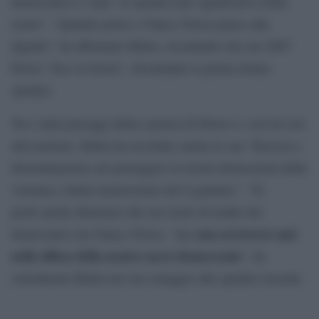
democratica è stata “la speaker più significativa della
storia”. “Quando penso a Nancy Pelosi penso alla
dignità”, ha affermato Biden, ricordando che nel 2007
Pelosi “fece la Storia”, diventando la prima donna
speaker.
Tra i tanti passaggi della carriera di Pelosi e i servizi resi
alla nazione, Biden ha ricordato anche la sua “fierezza e
determinazione nel proteggere la nostra democrazia dalla
violenta e fatale insurrezione del 6 gennaio”. “Si
potrà anche dimettere dal suo ruolo di leader dei
non arretrerà mai
democratici ma Nancy Pelosi, “ma
nella difesa della nostra sacra democrazia
“, ha
sottolineato Biden nel suo omaggio alla speaker uscente.