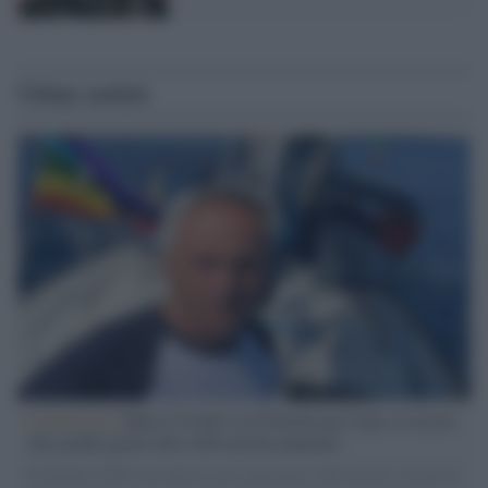
Ultime notizie
L'intervista /
Marco Croatti e la Flottilla per Gaza: le nostre
vele gonfie grazie alla sollevazione popolare
Il Senatore M5S racconta la sua esperienza sulle barche cariche di