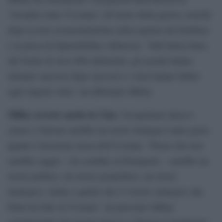
“invadere tutta l’Ucraina” all’inizio della guerra, nonché
dopo la loro riconcentrazione nella regione del Donbass
e la presa di Zaporizhzhia e Kherson. “Sull’intera linea
del fronte di circa 900 chilometri, gli ucraini hanno
ottenuto successi dopo successi e i russi hanno fallito
ogni singola volta”, ha affermato Milley.
Milley avverte anche la Cina
. Un qualsiasi attacco
cinese a Taiwan sarebbe un errore strategico tanto grave
quanto l’invasione russa dell’Ucraina. “Penso che non
sarebbe saggio – ha scandito al Pentagono – sarebbe un
errore politico, un errore geopolitico, un errore
strategico, simile a quello che è l’errore strategico che
Putin ha fatto in Ucraina”, ha precisato Milley
sottolineando che nessun attacco a Taiwan è imminente.