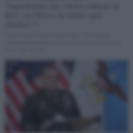
"Improbabile una vittoria militare di
Kiev, ma Mosca ha fallito ogni
obiettivo"?
Il capo di stato maggiore Usa, Milley: "Possibile una
soluzione politica che porti al ritiro della Russia. Mosca ha
fallito ogni obiettivo"