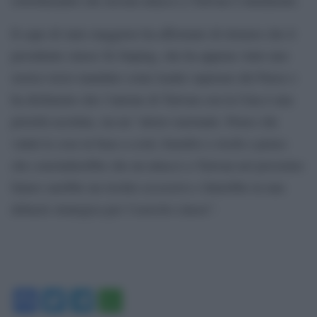
Il capo di stato maggiore ha affermato di ritenere che il
presidente cinese Xi Jinping, che ha appena vinto uno
storico terzo mandato come leader supremo del Paese e
ha dichiarato che l’unione di Taiwan con la Cina è una
priorità assoluta, sia un “attore razionale. Penso che
valuti le cose in base a costi, benefici e rischi e penso
che concluderebbe che un attacco a Taiwan nel prossimo
futuro sarebbe un rischio eccessivo e finirebbe in una
debacle strategica per l’esercito cinese”.
Facebook
Twitter
Telegram
WhatsApp