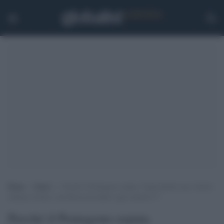
Home
>
Esteri
>
Perché il Pentagono reputa “Improbabile una vittoria
militare di Kiev, ma Mosca ha fallito ogni obiettivo”?
Perché il Pentagono reputa