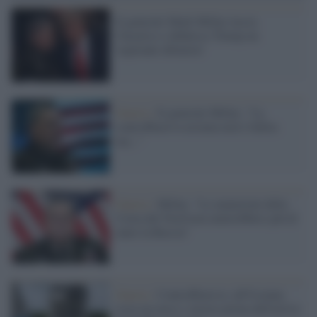
Il generale Mark Milley lascia
l'incarico e definisce Trump un
'aspirante dittatore'
Guerra /
Il generale Milley: "La
controffensiva ucraina non è fallita
ma..."
Guerra /
Milley: "Le munizioni della
Corea del Nord non aiuterebbero più di
tanto la Russia"
Guerra /
Controffensiva: all'Ucraina
resta un mese e mezzo prima dell'arrivo