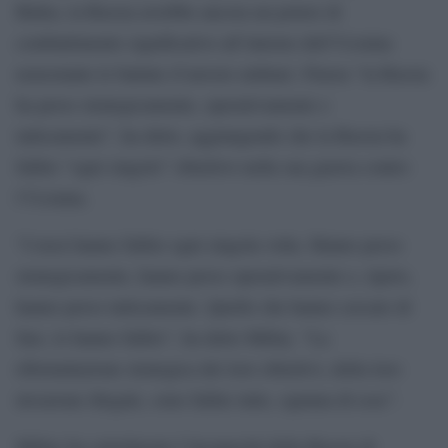
Biden, la Russia avrebbe ancora un potere di
combattimento significativo all’interno dell’Ucraina
nonostante le battute d’arresto militari. Finora “la Russia
ha perso strategicamente, operativamente e
tatticamente”, ha detto, aggiungendo che la Russia ha
fallito “ogni singolo” obiettivo nella sua guerra contro
l’Ucraina.
“I russi hanno fallito ogni singola volta. Hanno perso
strategicamente, hanno perso operativamente e, ripeto,
hanno perso tatticamente. Quello che hanno cercato di
fare, lo hanno fallito”, ha detto Milley. “La
riformulazione strategica dei loro obiettivi, della loro
invasione illegale, sono fallite tutte, ognuna di esse”.
Milley ha sottolineato l’incapacità della Russia di