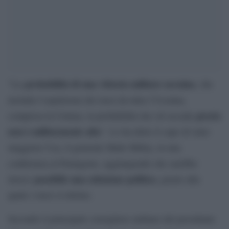
probabilità di una vittoria militare ucraina
“La
, che
includa l’espulsione dei russi da tutta l’Ucraina,
presto
compresa la Crimea, la probabilità che ciò accada
non è militarmente alta
“. Lo ha detto il capo di stato
maggiore Usa, il generale Mark Milley, in una
conferenza al Pentagono, aggiungendo che sarebbe
possibile una soluzione politica
invece
, grazie alla
quale i russi si ritirino.
Secondo il principale consigliere militare del presidente