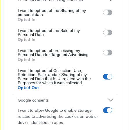
This information may also be disclosed by us to third parties
Poker online gratis: come iniziare, conoscere il gioco e fare
on the IAB’s List of Downstream Participants that may further
I want to opt-out of the Sharing of my
pratica
disclose it to other third parties.
personal data.
Opted In
Please note that this website/app uses one or more Google
services and may gather and store information including but
I want to opt-out of the Sale of my
Personal Data.
not limited to your visit or usage behaviour. You may click to
Opted In
grant or deny consent to Google and its third-party tags to
use your data for below specified purposes in below Google
I want to opt-out of processing my
consent section.
Personal Data for Targeted Advertising.
Opted In
I want to opt-out of Collection, Use,
Retention, Sale, and/or Sharing of my
Personal Data that Is Unrelated with the
Purposes for which it was collected.
Opted Out
Syndication
Culture
Google consents
Salute
Globalist
I want to allow Google to enable storage
related to advertising like cookies on web or
Megachip
Globalscience
device identifiers in apps.