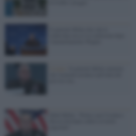
di freddo e pioggia
Il generale Milley dice che la
leadership russa è in confusione dopo
l'ammutinamento Wagner
Ucraina /
Il generale Milley ammette
che l'avanzata ucraina è più lenta del
previsto ma...
Mark Milley: "Prima o poi Ucraina e
Russia dovranno sedersi al tavolo
negoziale"