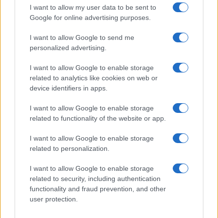
GiULia
Globalsport
I want to allow my user data to be sent to
Google for online advertising purposes.
Prima Pagina
I want to allow Google to send me
personalized advertising.
Giornale dello
Chi siamo
I want to allow Google to enable storage
Spettacolo
related to analytics like cookies on web or
Contributors
device identifiers in apps.
Wondernet
Facebook
I want to allow Google to enable storage
Giuliana Sgrena
related to functionality of the website or app.
Twitter
I want to allow Google to enable storage
Google News
related to personalization.
Mastodon
I want to allow Google to enable storage
related to security, including authentication
Cookie Policy
functionality and fraud prevention, and other
user protection.
Preferenze Privacy