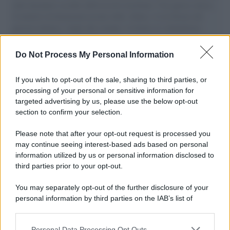
aiuti umanitari assalite dall'esercito israeliano. Una guerra atroce,
il tentativo di disumanizzazione delle vittime, il servilismo del
governo italiano e degli altri europei, il ritorno al colonialismo.
L'importanza dei movimenti.
Do Not Process My Personal Information
Palestina /
Gaza, le bombe israeliane continuano a uccidere:
nuovi morti e feriti nella Striscia
If you wish to opt-out of the sale, sharing to third parties, or
processing of your personal or sensitive information for
targeted advertising by us, please use the below opt-out
section to confirm your selection.
Il conflitto /
L'accordo di Hormuz garantirebbe all'Iran una
vittoria geopolitica senza precedenti
Please note that after your opt-out request is processed you
may continue seeing interest-based ads based on personal
information utilized by us or personal information disclosed to
third parties prior to your opt-out.
Cultura /
Nel cuore delle Marche un viaggio itinerante tra
You may separately opt-out of the further disclosure of your
design, arte, musica e antichi mestieri
personal information by third parties on the IAB’s list of
downstream participants.
Personal Data Processing Opt Outs