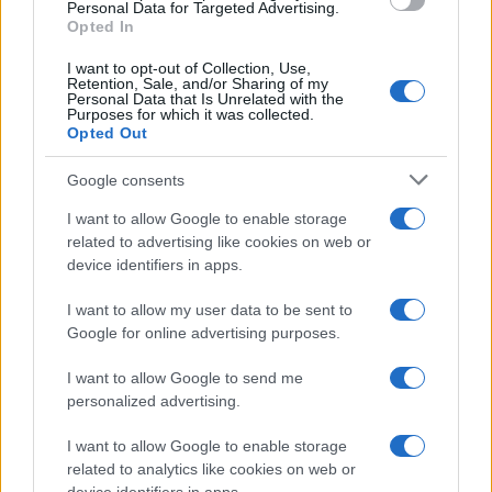
consent section.
Personal Data for Targeted Advertising.
Opted In
I want to opt-out of Collection, Use,
Retention, Sale, and/or Sharing of my
Personal Data that Is Unrelated with the
Purposes for which it was collected.
Opted Out
Syndication
Culture
Google consents
Salute
Globalist
I want to allow Google to enable storage
related to advertising like cookies on web or
Megachip
Globalscience
device identifiers in apps.
GiULia
Globalsport
I want to allow my user data to be sent to
Google for online advertising purposes.
Prima Pagina
I want to allow Google to send me
personalized advertising.
Giornale dello
Chi siamo
I want to allow Google to enable storage
Spettacolo
related to analytics like cookies on web or
Contributors