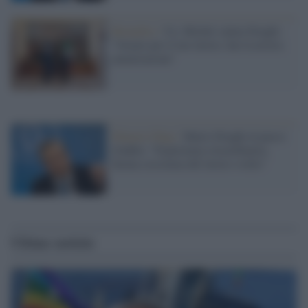
Bruxelles /
Ue, Michel saluta Draghi:
"Grazie per il tuo lavoro, hai la nostra
ammirazione"
Palazzo Chigi /
Mario Draghi al passo
d'addio: "Esperienza straordinaria,
buona coscienza del lavoro svolto"
Ultime notizie