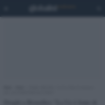
Home
>
Esteri
>
Draghi a Bruxelles: “La Ue è fonte di sicurezza e
pace, sia la Stella Polare per il futuro”
Draghi a Bruxelles: "La Ue è fonte di