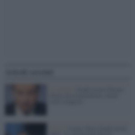
Articoli correlati
Lo scenario /
Draghi avverte l'Europa,
chiama alla responsabilità e chiede
scelte coraggiose
Guerra /
Ucraina, Mario Draghi non ha
dubbi: "La vittoria della Russia