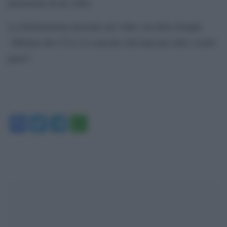
proiezione di un video.
La dichiarazione presente nel video, ha detto Draghi,
“afferma che l’Ue è il concetto rilevante per tutti i nostri
paesi”.
Facebook
Twitter
Telegram
WhatsApp