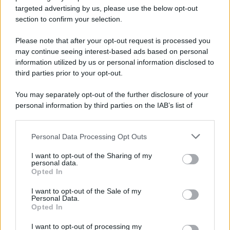
targeted advertising by us, please use the below opt-out
section to confirm your selection.
Vangelo /
La vita si intreccia con le paure come il giorno
succede alla notte
Please note that after your opt-out request is processed you
may continue seeing interest-based ads based on personal
information utilized by us or personal information disclosed to
third parties prior to your opt-out.
La scoperta /
Oplontis, le vittime dell’eruzione del Vesuvio
You may separately opt-out of the further disclosure of your
furono più numerose del previsto
personal information by third parties on the IAB’s list of
downstream participants.
Personal Data Processing Opt Outs
This information may also be disclosed by us to third parties
Il medagliere /
Europei di nuoto: Pellecani guida una super
on the IAB’s List of Downstream Participants that may further
I want to opt-out of the Sharing of my
Italia
disclose it to other third parties.
personal data.
Opted In
Please note that this website/app uses one or more Google
services and may gather and store information including but
I want to opt-out of the Sale of my
Personal Data.
not limited to your visit or usage behaviour. You may click to
Opted In
grant or deny consent to Google and its third-party tags to
use your data for below specified purposes in below Google
I want to opt-out of processing my