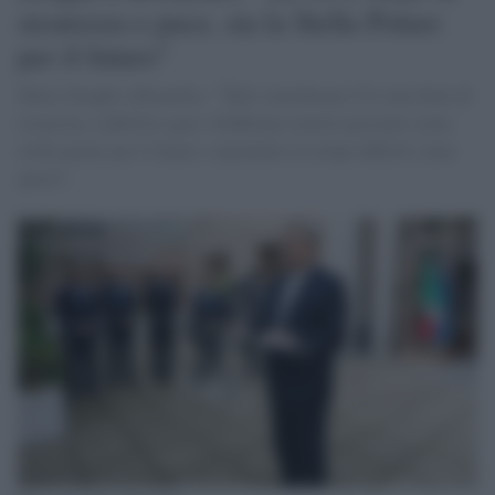
sicurezza e pace, sia la Stella Polare
per il futuro"
Mario Draghi a Bruxelles: "Tutti considerano l'Ue una fonte di
sicurezza, stabilità e pace. Dobbiamo tenerlo presente come
stella polare per il futuro, soprattutto in tempi difficili come
questi".