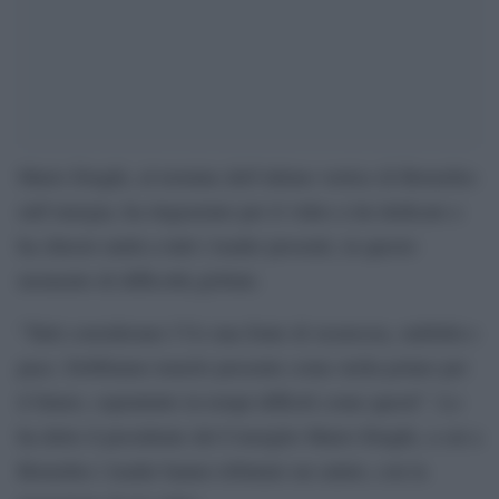
Mario Draghi, al termine dell’ultimo vertice di Bruxelles
sull’energia, ha ringraziato per il video a lui dedicato e
ha chiesto unità a tutti i leader presenti, in questo
momento di difficoltà globale.
“Tutti considerano l’Ue una fonte di sicurezza, stabilità e
pace. Dobbiamo tenerlo presente come stella polare per
il futuro, soprattutto in tempi difficili come questi”. Lo
ha detto il presidente del Consiglio Mario Draghi, a cui a
Bruxelles i leader hanno tributato un saluto, con la