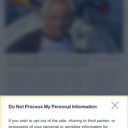
L'intervista /
Marco Croatti e la Flottilla per Gaza: le nostre
vele gonfie grazie alla sollevazione popolare
Il Senatore M5S racconta la sua esperienza sulle barche cariche di
aiuti umanitari assalite dall'esercito israeliano. Una guerra atroce,
il tentativo di disumanizzazione delle vittime, il servilismo del
governo italiano e degli altri europei, il ritorno al colonialismo.
L'importanza dei movimenti.
Do Not Process My Personal Information
Tel Aviv /
La “vittoria totale” di Israele significa una guerra
senza fine
If you wish to opt-out of the sale, sharing to third parties, or
processing of your personal or sensitive information for