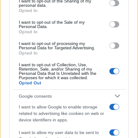
I want to opt-out of the Sharing of my
macchina propagandistica di Putin dietro la crisi di Ceuta
disclose it to other third parties.
personal data.
Opted In
Please note that this website/app uses one or more Google
services and may gather and store information including but
I want to opt-out of the Sale of my
Personal Data.
not limited to your visit or usage behaviour. You may click to
Opted In
grant or deny consent to Google and its third-party tags to
use your data for below specified purposes in below Google
I want to opt-out of processing my
consent section.
Personal Data for Targeted Advertising.
Opted In
I want to opt-out of Collection, Use,
Retention, Sale, and/or Sharing of my
Personal Data that Is Unrelated with the
Purposes for which it was collected.
Opted Out
Syndication
Culture
Google consents
Salute
Globalist
I want to allow Google to enable storage
related to advertising like cookies on web or
Megachip
Globalscience
device identifiers in apps.
GiULia
Globalsport
I want to allow my user data to be sent to