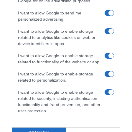
Google for online advertising purposes.
Prima Pagina
I want to allow Google to send me
personalized advertising.
Giornale dello
Chi siamo
I want to allow Google to enable storage
Spettacolo
related to analytics like cookies on web or
Contributors
device identifiers in apps.
Wondernet
Facebook
I want to allow Google to enable storage
Giuliana Sgrena
related to functionality of the website or app.
Twitter
I want to allow Google to enable storage
Google News
related to personalization.
Mastodon
I want to allow Google to enable storage
related to security, including authentication
Cookie Policy
functionality and fraud prevention, and other
user protection.
Preferenze Privacy