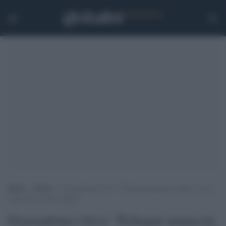
Home
>
Esteri
>
Grassadonia (Avs): “Erdogan minaccia Lgbt+, le sue
sono parole inaccettabili”
Grassadonia (Avs): "Erdogan minaccia