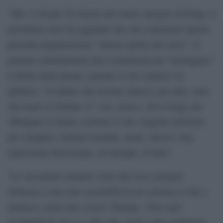
“Ma c’è di più. Di ritorno dal vertice europeo di Praga, il
presidente turco ha aggiunto che, per contrastare questa
presunta degenerazione “faremo quello che serve”. E
propone emendamenti alla Costituzione per “proteggere”
il diritto della donna a portare il velo islamico in
pubblico. Un diritto che nessuno attacca, per altro, men
che meno in Turchia. E’ vero, invece, che le leggi che
obbligano le donne a portare il velo vengono utilizzare
per compiere violenze inaudite, morti, arresti e una
repressione ferocissima, ad esempio, in Iran”.
“Le sue parole suonano come una vera e propria
minaccia e non sono accettabili da un consesso civile e
inclusivo come deve essere l’Europa . Non sono
accettabili da chi si è, più volte, posto come mediatore