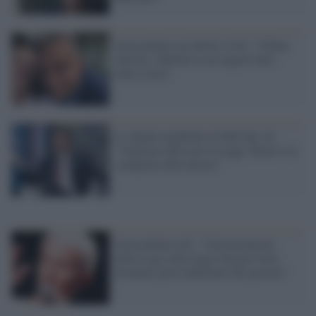
Grassadonia sui diritti civili: "Orban,
Salvini e Meloni in un angolo buio
della storia"
Iv chiede modifiche al Ddl Zan, Si:
"Vogliono affossare la legge, Renzi è la
stampella della destra"
Grassadonia (Si): "Ostruzionismo
della Lega sulla legge Zan per farla
diventare provvedimento del governo"