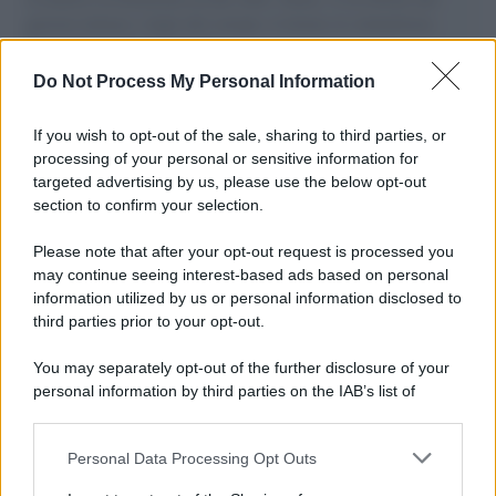
governo italiano e degli altri europei, il ritorno al colonialismo.
L'importanza dei movimenti.
Do Not Process My Personal Information
L'attesa /
Un estate di calcio: tra Mondiali e Serie A
If you wish to opt-out of the sale, sharing to third parties, or
processing of your personal or sensitive information for
targeted advertising by us, please use the below opt-out
section to confirm your selection.
Musica /
Al maestro Francesco Guccini
Please note that after your opt-out request is processed you
may continue seeing interest-based ads based on personal
information utilized by us or personal information disclosed to
third parties prior to your opt-out.
Il ricordo /
Quando Guccini raccontava le "Cronache
You may separately opt-out of the further disclosure of your
epafaniche": l'intervista all'artista che si definiva un
personal information by third parties on the IAB’s list of
'narratore'
downstream participants.
Personal Data Processing Opt Outs
This information may also be disclosed by us to third parties
Lo studio /
Disinformazione russa e destra: anche la
on the IAB’s List of Downstream Participants that may further