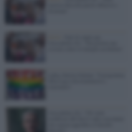
ministra Roccella parole offensive e
disumane"
Diritti /
Figli di coppie gay,
Grassadonia (Si): "Dal governo una
crociata contro le famiglie arcobaleno"
Lgbtq, Sinistra Italiana: "Il programma
della Lega è discriminatorio e
reazionario"
Grassadonia (Si): "Chi vuole
modificare ddl Zan lo vada a raccontare
alla ragazza aggredita a Cinisello
Balsamo"