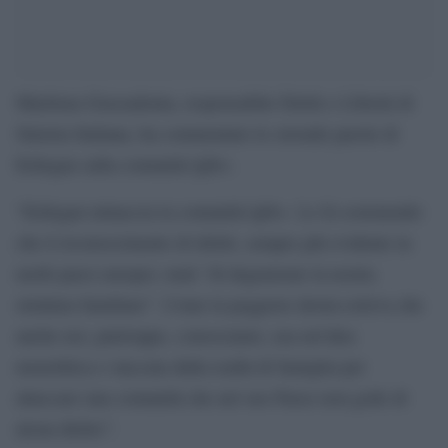
Marilena Grassadonia, responsabile Diritti e Libertà di
Sinistra Italiana, ha commentato le orrende parole di
Erdogan sulla comunità lgbt+.
“Erdogan minaccia la comunità lgbt+. Lo fa sostenendo
che il riconoscimento di diritti, sempre più evidente in
molti paesi europei, tenti “di degenerare la nostra
struttura familiare”. Come la peggiore destra retriva che
anche noi, purtroppo, conosciamo, usa un’idea
monolitica e staccata dalla realtà di famiglia per
attaccare una comunità che nel suo Paese non gode di
alcun diritto”.