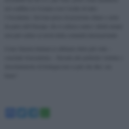
nel conflitto in Ucraina (con l’avallo di tutto
l’Occidente). Servono prese di posizione chiare e nette
da parte dell’Europa: chi si schiera contro i diritti umani
non può sedere ai tavoli della comunità internazionale.
Come Sinistra Italiana lo abbiamo detto più volte –
conclude Grassadonia -. Davanti alle politiche violente e
discriminatorie di Erdogan non si può che dire: ora
basta”.
Facebook
Twitter
Telegram
WhatsApp