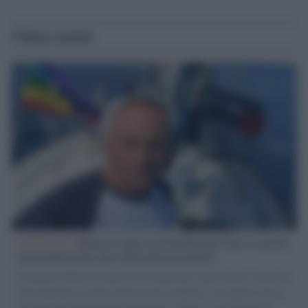
Ultime notizie
L'intervista /
Marco Croatti e la Flottilla per Gaza: le nostre
vele gonfie grazie alla sollevazione popolare
Il Senatore M5S racconta la sua esperienza sulle barche cariche di
aiuti umanitari assalite dall'esercito israeliano. Una guerra atroce,
il tentativo di disumanizzazione delle vittime, il servilismo del