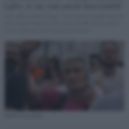
Lgbt+, le sue sono parole inaccettabili"
Grassadonia contro Erdogan: "Le sue parole suonano come una
vera e propria minaccia e non sono accettabili da un consesso
civile e inclusivo come deve essere l'Europa". .
Marilena Grassadonia