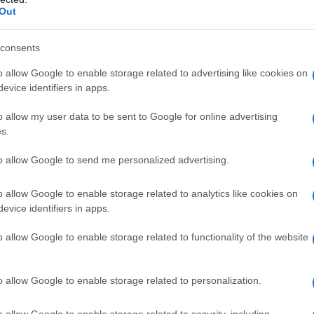
barch
o anche alla sospensione del traffico aereo nello
Out
dall'e
o riferito di un possibile accordo di cessate il
tentat
rmati dopo un incontro tra il premier Dbeibah, il
servil
consents
europ
ziale Menfi, e il capo di Stato maggiore Haddad.
o allow Google to enable storage related to advertising like cookies on
dei m
evice identifiers in apps.
tabilità non aiuta, il clima di tensione rende tutti
Tel 
o allow my user data to be sent to Google for online advertising
 riferimento alle accuse dei giorni scorsi a
signi
s.
ale Khaliha Haftar che ha portato alla rimozione
to allow Google to send me personalized advertising.
analla e alle voci su un possibile rimpasto di
l’aeroporto Mitiga – che hanno portato alla
o allow Google to enable storage related to analytics like cookies on
Vang
evice identifiers in apps.
come 
iati dopo che la Guardia presidenziale “ha
o allow Google to enable storage related to functionality of the website
o vicino al capo della milizia, per rappresaglia
 sottolineano la differenza sostanziale tra i due
La sc
o allow Google to enable storage related to personalization.
 più ideologica che criminale, interessata alla
dell’
nume
di, che interviene quando è minacciata, ma non
o allow Google to enable storage related to security, including