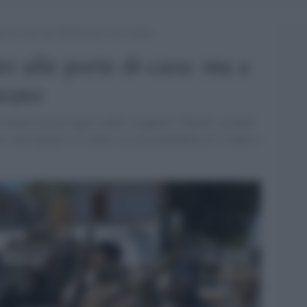
orte di casa: ma a Roma non se ne curano
to alle porte di casa: ma a
rano
 rimaste uccise negli scontri scoppiati a Tripoli: secondo
e, sono almeno 13 i morti, tra cui un bambino di 12 anni, e