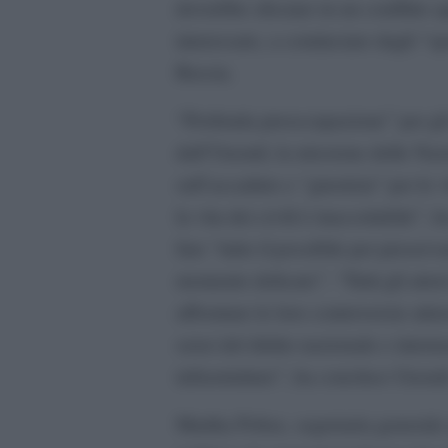
dovrebbe sfociare in un conflitto 
interessato, a cominciare dagli “sp
Russia.
“Profonda preoccupazione” per gli 
dall’Unsmil, la missione delle Naz
sull’accaduto e “giustizia” per le 
la vita dei civili è inaccettabile”,
fare “tutto il possibile per preserva
momento delicato”. “Tutti gli atto
affrontare le loro controversie attra
sensi del diritto nazionale e intern
infrastrutture”, ha concluso Unsmi
Martha Pobee, segretaria generale 