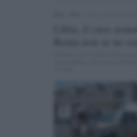
Home
>
Esteri
>
Libia, il caos armato alle p
Libia, il caos arma
Roma non se ne cu
Continua a salire il numero delle persone
fonti ospedaliere e del servizio ambulanz
30 i feriti.