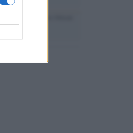
dagliere /
Europei di nuoto: Pellecani
 una super Italia