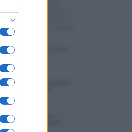
e cariche di aiuti umanitari assalite
sercito israeliano. Una guerra atroce, il
ivo di disumanizzazione delle vittime, il
ismo del governo italiano e degli altri
ei, il ritorno al colonialismo. L'importanza
ovimenti.
Aviv /
La “vittoria totale” di Israele
fica una guerra senza fine
elo /
La vita si intreccia con le paure
il giorno succede alla notte
operta /
Oplontis, le vittime
eruzione del Vesuvio furono più
rose del previsto