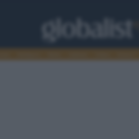
omia
Intelligence
Media
Ambiente
Cultura
Scienza