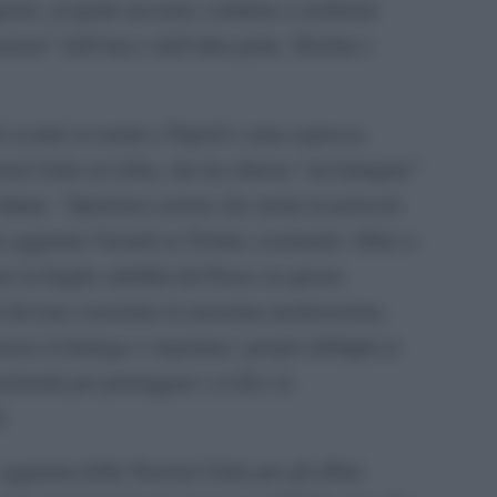
aperto, al quale nessuno continua a sembrare
onsor” dell’una e dell’altra parte, Turchia e
scontri avvenuti a Tripoli è stata espressa
ioni Unite in Libia, che ha chiesto “un’indagine”
vittime. “Qualsiasi azione che metta in pericolo
 ha aggiunto Unsmil su Twitter, esortando i libici a
re la fragile stabilità del Paese in questo
ri devono esercitare la massima moderazione,
verso il dialogo e rispettare i propri obblighi ai
azionale per proteggere i civili e le
l.
aggiunta delle Nazioni Unite per gli affari