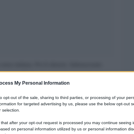
estera italiana. Poi il silenzio. Imbarazzante.
ro che pacificato. A regnare è sempre il caos
 Le continue missioni di Conte, nelle sue
ocess My Personal Information
 entusiastiche esternazioni del ministro degli
to opt-out of the sale, sharing to third parties, or processing of your per
iava di “cabine di regia” internazionali sulla
formation for targeted advertising by us, please use the below opt-out s
 selection.
ra passata una eternità, ma non è così. Come sono
Mario Draghi, di vertici bilaterali tutti venduti
 that after your opt-out request is processed you may continue seeing i
ased on personal information utilized by us or personal information dis
la narrazione veicolata dalla stampa mainstream.