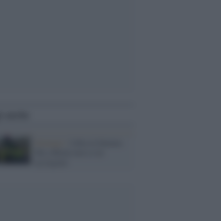
i anche
Strategie /
Libia in fiamme.
Ma a Roma non se ne
accorgono