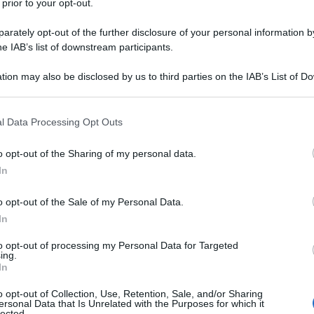
 prior to your opt-out.
.
o
rately opt-out of the further disclosure of your personal information by
he IAB’s list of downstream participants.
tion may also be disclosed by us to third parties on the IAB’s List of 
Ulti
a negli scontri più gravi degli ultimi due anni
 that may further disclose it to other third parties.
 dove sono vittime anche i civili. Sullo sfondo la
 that this website/app uses one or more Google services and may gath
l Data Processing Opt Outs
cata dalla “diarchia” Dbeibah-Bashagha
including but not limited to your visit or usage behaviour. You may click 
 to Google and its third-party tags to use your data for below specifi
nto di Tobruk del 2 luglio scorso.
o opt-out of the Sharing of my personal data.
ogle consent section.
In
ro delle persone rimaste uccise negli scontri
o opt-out of the Sale of my Personal Data.
 ospedaliere e del servizio ambulanze, sono
In
o di 12 anni, e 30 i feriti. I combattimenti tra la
to opt-out of processing my Personal Data for Targeted
Rada), guidata da Abdelrauf Kara, e le Brigate
L'int
ing.
Gaza:
In
 da Ayoub Aburas, hanno interessato diverse
solle
a cui Ain Zara, una delle più densamente
o opt-out of Collection, Use, Retention, Sale, and/or Sharing
Il Se
ersonal Data that Is Unrelated with the Purposes for which it
lected.