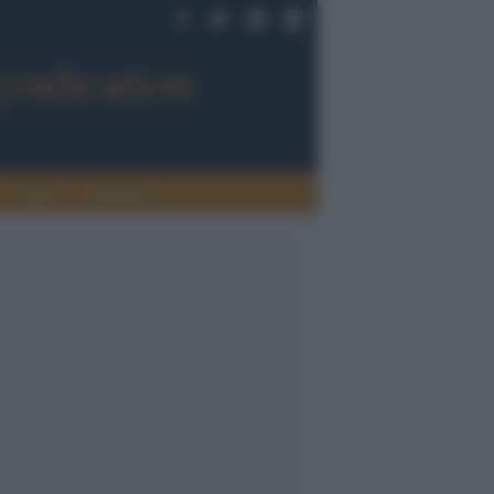
Sport
Tendenze