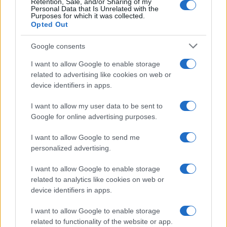
Retention, Sale, and/or Sharing of my
Personal Data that Is Unrelated with the
Purposes for which it was collected.
Opted Out
Syndication
Culture
Google consents
Salute
Globalist
I want to allow Google to enable storage
related to advertising like cookies on web or
Megachip
Globalscience
device identifiers in apps.
GiULia
Globalsport
I want to allow my user data to be sent to
Google for online advertising purposes.
Prima Pagina
I want to allow Google to send me
personalized advertising.
Giornale dello
Chi siamo
I want to allow Google to enable storage
Spettacolo
related to analytics like cookies on web or
Contributors
device identifiers in apps.
Wondernet
Facebook
I want to allow Google to enable storage
Giuliana Sgrena
related to functionality of the website or app.