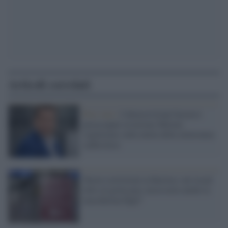
Articoli correlati
Post voto /
I democristiani bavaresi
preoccupati avvertono Meloni:
vigileremo sulla tutela della minoranza
sudtirolese
Nuove restrizioni in Baviera: nei locali
oltre al green pass necessaria anche la
mascherina Fpp2"