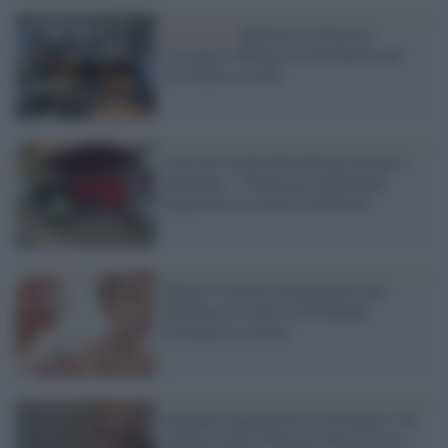
Germania /
Berlino e la Baviera
revocano l'obbligo di mascherine per
gli alunni a scuola
I giovani Verdi della Baviera pronti a
governare: "Ultima possibilità per
migliorare su clima e ambiente"
Medico vaccina erroneamente una
bambina di 9 anni in Germania:
licenziato in tronco
Scandalo mascherine in Germania: l'ex
ministro della Giustizia bavarese tra