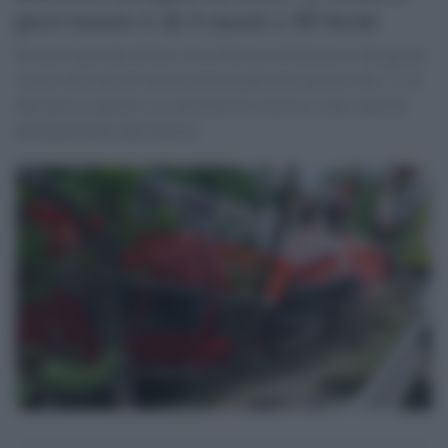
provvisorio è di 4 morti e 60 feriti
Il treno regionale diretto verso Monaco di Baviera è deragliato
vicino alla città di Garmisch-Partenkirchen attorno alle 12.15.
Sul posto la polizia, tre elicotteri di soccorso sono coinvolti
nell'operazione dall'Austria.