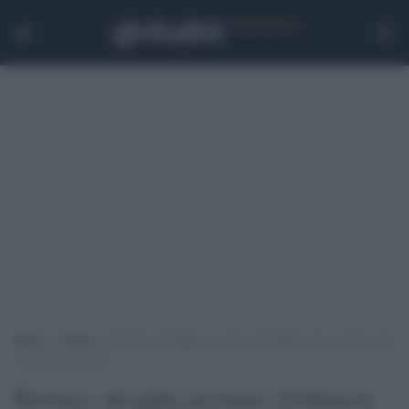
Home
>
Esteri
>
Baviera, deraglia un treno: il bilancio provvisorio è di
4 morti e 60 feriti
Baviera, deraglia un treno: il bilancio