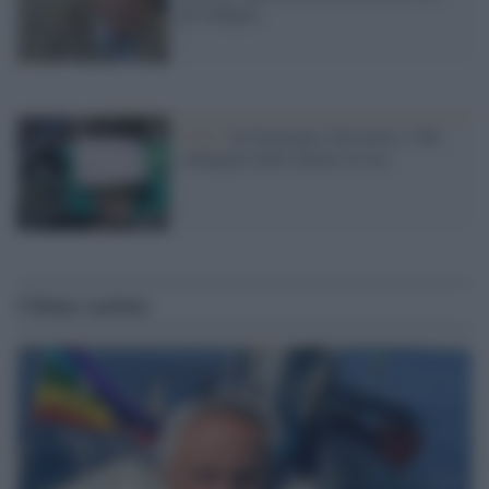
gli indagati
I dati /
In Germania 140 morti e 700
contagiati nelle ultime 24 ore
Ultime notizie