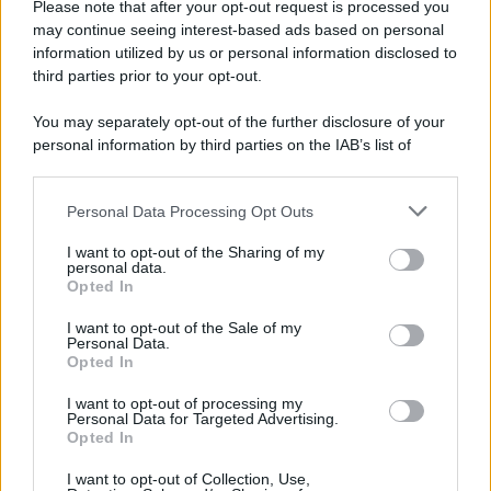
Russia e chiede il rispetto del diritto umanitario e della
Please note that after your opt-out request is processed you
diplomazia
may continue seeing interest-based ads based on personal
information utilized by us or personal information disclosed to
third parties prior to your opt-out.
Il centenario /
A L'Aquila arriva la mostra "Tito, 100 anni
You may separately opt-out of the further disclosure of your
attraverso la forma"
personal information by third parties on the IAB’s list of
downstream participants.
Personal Data Processing Opt Outs
This information may also be disclosed by us to third parties
Il medagliere /
Europei di nuoto: Pellecani guida una super
on the IAB’s List of Downstream Participants that may further
I want to opt-out of the Sharing of my
Italia
disclose it to other third parties.
personal data.
Opted In
Please note that this website/app uses one or more Google
services and may gather and store information including but
I want to opt-out of the Sale of my
Personal Data.
not limited to your visit or usage behaviour. You may click to
Opted In
grant or deny consent to Google and its third-party tags to
use your data for below specified purposes in below Google
I want to opt-out of processing my
consent section.
Personal Data for Targeted Advertising.
Opted In
I want to opt-out of Collection, Use,