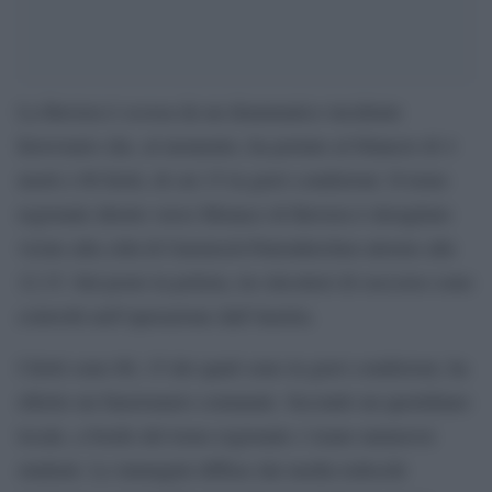
La Baviera è scossa da un drammatico incidente
ferroviario che, al momento, ha portato al bilancio di 4
morti e 60 feriti, di cui 15 in gravi condizioni. Il treno
regionale diretto verso Monaco di Baviera è deragliato
vicino alla città di Garmisch-Partenkirchen attorno alle
12.15. Sul posto la polizia, tre elicotteri di soccorso sono
coinvolti nell’operazione dall’Austria.
I feriti sono 60, 15 dei quali sono in gravi condizioni, ha
riferito un funzionario comunale. Secondo un quotidiano
locale, a bordo del treno regionale c’erano numerosi
studenti. Le immagini diffuse dai media tedeschi