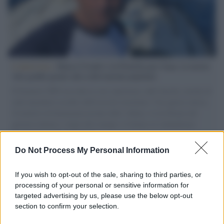
L'intervista /
Marco Croatti e la Flottilla per Gaza: le nostre
vele gonfie grazie alla sollevazione popolare
Il Senatore M5S racconta la sua esperienza sulle barche cariche di
aiuti umanitari assalite dall'esercito israeliano. Una guerra atroce,
il tentativo di disumanizzazione delle vittime, il servilismo del
governo italiano e degli altri europei, il ritorno al colonialismo.
L'importanza dei movimenti.
Do Not Process My Personal Information
Il caso /
Trump ha quasi esaurito l'arsenale Usa, ma il
tycoon smentisce
If you wish to opt-out of the sale, sharing to third parties, or
processing of your personal or sensitive information for
targeted advertising by us, please use the below opt-out
section to confirm your selection.
Chiesa /
Papa Leone XIV denuncia le violenze in Ucraina e