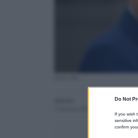
Markus Söder
globalist
Do Not Pr
27 Settembre 2022 - 12.56
If you wish 
sensitive in
confirm your