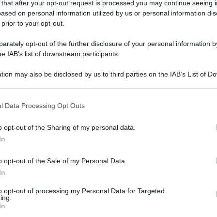
 that after your opt-out request is processed you may continue seeing i
ased on personal information utilized by us or personal information dis
 prior to your opt-out.
rately opt-out of the further disclosure of your personal information by
he IAB’s list of downstream participants.
tion may also be disclosed by us to third parties on the IAB’s List of 
 that may further disclose it to other third parties.
 that this website/app uses one or more Google services and may gath
l Data Processing Opt Outs
including but not limited to your visit or usage behaviour. You may click 
arese vuole occuparsi maggiormente del
 to Google and its third-party tags to use your data for below specifi
o opt-out of the Sharing of my personal data.
ogle consent section.
Adige, perché “là c’è molta, molta preoccupazione
In
o opt-out of the Sale of my Personal Data.
In
mmentando l’esito del voto in Italia, Markus
viera e leader della Csu, partito sorella della
to opt-out of processing my Personal Data for Targeted
ing.
In