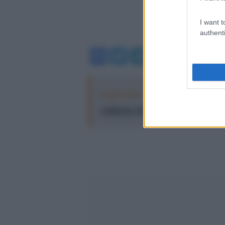
I want t
authenti
Facebook
Twitter
Telegram
WhatsA
Leggi anche:
Credere, obbedire, com
'cattivone' di Sànchez