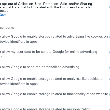
o opt-out of Collection, Use, Retention, Sale, and/or Sharing
vp hanno manifestato infatti preoccupazione sulla
ersonal Data that Is Unrelated with the Purposes for which it
lected.
speciali praticata da un futuro governo guidato
Out
nazionalista.
consents
Ulti
eggiamento di un eventuale governo guidato da
o allow Google to enable storage related to advertising like cookies on
ia nei riguardi delle minoranze linguistiche e
evice identifiers in apps.
uarda.
o allow my user data to be sent to Google for online advertising
s.
ia non è il partner che consideriamo giusto” e
to allow Google to send me personalized advertising.
i borghesi di rendere possibili governi di destra
Non è questa la nostra missione”.
o allow Google to enable storage related to analytics like cookies on
evice identifiers in apps.
L'int
o dato nelle scorse settimane a Silvio
Gaza:
o allow Google to enable storage related to functionality of the website
eader del Ppe e vice della stessa Csu. La Csu è
solle
Il Se
o allow Google to enable storage related to personalization.