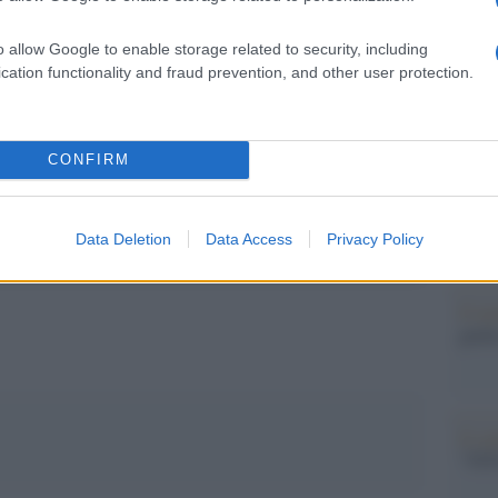
barch
dall'e
o allow Google to enable storage related to security, including
tentat
cation functionality and fraud prevention, and other user protection.
servil
europ
pp
dei m
CONFIRM
La sc
battere: l'Italia contro l'"esercito di Ceuta" e quel
dell’
nume
Data Deletion
Data Access
Privacy Policy
Il me
guida
Il ce
"TITO