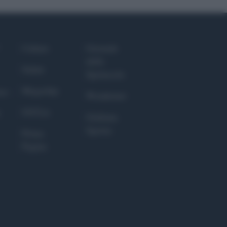
Culture
Giornale
dello
Salute
Spettacolo
Megachip
nce
Wondernet
GiULia
Giuliana
Sgrena
Prima
Pagina