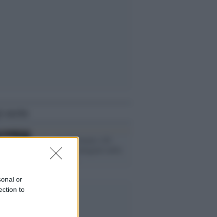
i anche
I dati /
In Germania 140
morti e 700 contagiati nelle
ultime 24 ore
sonal or
ection to