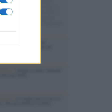
e cariche di aiuti umanitari assalite
sercito israeliano. Una guerra atroce, il
ivo di disumanizzazione delle vittime, il
ismo del governo italiano e degli altri
ei, il ritorno al colonialismo. L'importanza
ovimenti.
operta /
Oplontis, le vittime
eruzione del Vesuvio furono più
rose del previsto
dagliere /
Europei di nuoto: Pellecani
 una super Italia
ntenario /
A L'Aquila arriva la mostra
, 100 anni attraverso la forma"