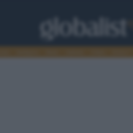
omia
Intelligence
Media
Ambiente
Cultura
Scienza