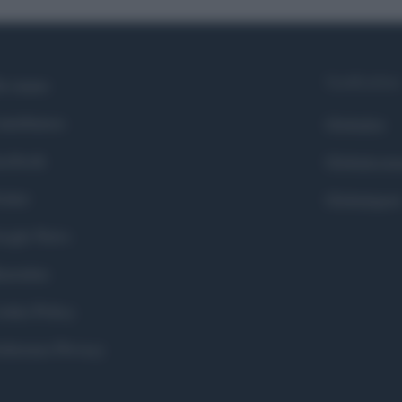
Syndication
i siamo
ntributors
Globalist
cebook
Globalscie
itter
Globalsport
ogle News
stodon
okie Policy
eferenze Privacy