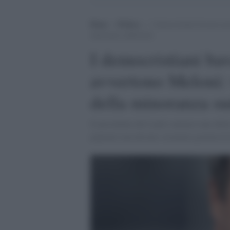
Home
>
Politica
>
I democristiani bavaresi pr
minoranza sudtirolese
I democristiani ba
avvertono Meloni: 
della minoranza su
Il presidente del Land e numero uno della 
popolari non devono sostenere governi di 