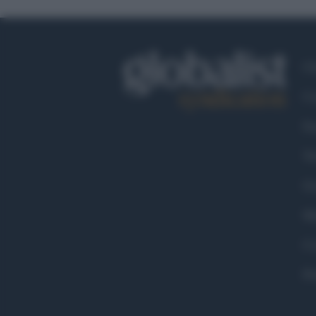
Ch
Co
Fa
Tw
Go
Ma
Co
Pr