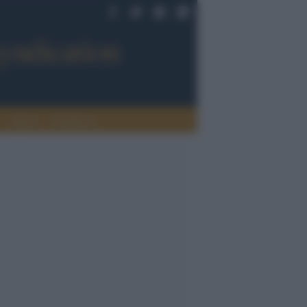
Sport
Tendenze