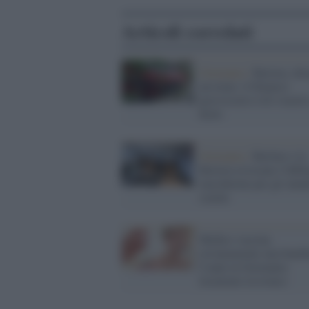
Articoli correlati
Germania /
Baviera, der
un treno: il bilancio
provvisorio è di 4 morti
feriti
Germania /
Berlino e la
Baviera revocano l'obbli
mascherine per gli alunn
scuola
Medico vaccina
erroneamente una bambi
9 anni in Germania:
licenziato in tronco