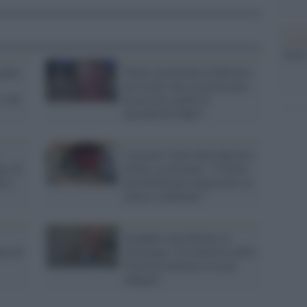
L'att
Seri
aglia
Nuove restrizioni in Baviera:
nei locali oltre al green pass
 e 60
necessaria anche la
mascherina Fpp2"
I giovani Verdi della Baviera
go di
pronti a governare: "Ultima
i a
possibilità per migliorare su
clima e ambiente"
Scandalo mascherine in
na di
Germania: l'ex ministro della
Giustizia bavarese tra gli
indagati