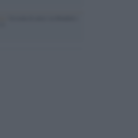
esa /
Un estate di calcio: tra Mondiali e
e A