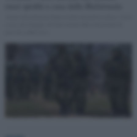
russi spediti a casa dalla Bielorussia
Alcune intercettazioni hanno rivelato una pratica odiosa: l'invio
a casa, alle famiglie, dei beni razziati dalle città ucraine da
parte dei soldati russi.
globalist