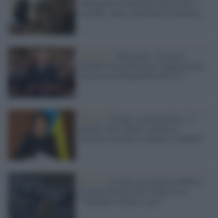
obbligatoria è una follia: più scuole e
ospedali, meno supermen in mimetica
Quirinale /
Mattarella: "Il nostro
modello di pacekeeping è lungimirante,
serve un coordinamento della Ue"
Guerra /
Ucraina, la procuratrice: "I
militari russi hanno commesso
violenze sessuali su anziani e bambini"
Il caso /
Ucraina, un giornale pubblica
le intercettazioni dei soldati russi:
"Vogliamo tornare a casa"