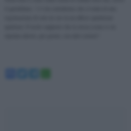
il quotidiano, “c’è da considerare che si tratta di una
registrazione di sole tre ore in un ufficio spedizioni
qualsiasi. È lecito supporre che la stessa scena si sia
ripetuta altrove, per giorni, con altri corrieri”.
Facebook
Twitter
Telegram
WhatsApp