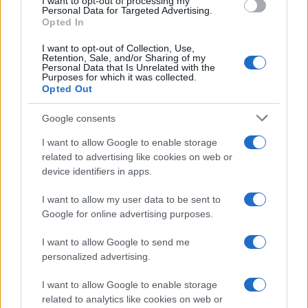
I want to opt-out of processing my
consent section.
Personal Data for Targeted Advertising.
Opted In
I want to opt-out of Collection, Use,
Retention, Sale, and/or Sharing of my
Personal Data that Is Unrelated with the
Purposes for which it was collected.
Opted Out
Syndication
Culture
Google consents
Salute
Globalist
I want to allow Google to enable storage
related to advertising like cookies on web or
Megachip
Globalscience
device identifiers in apps.
GiULia
Globalsport
I want to allow my user data to be sent to
Google for online advertising purposes.
Prima Pagina
I want to allow Google to send me
personalized advertising.
Giornale dello
Chi siamo
I want to allow Google to enable storage
Spettacolo
related to analytics like cookies on web or
Contributors