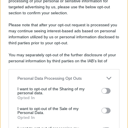
processing of your personal or sensitive information for
targeted advertising by us, please use the below opt-out
section to confirm your selection.
Il ricordo /
Quando Guccini raccontava le "Cronache
epafaniche": l'intervista all'artista che si definiva un
Please note that after your opt-out request is processed you
'narratore'
may continue seeing interest-based ads based on personal
information utilized by us or personal information disclosed to
third parties prior to your opt-out.
Lo studio /
Disinformazione russa e destra: anche la
You may separately opt-out of the further disclosure of your
macchina propagandistica di Putin dietro la crisi di Ceuta
personal information by third parties on the IAB’s list of
downstream participants.
Personal Data Processing Opt Outs
This information may also be disclosed by us to third parties
Tendenze /
Sale il numero degli acquisti online in Europa e
on the IAB’s List of Downstream Participants that may further
I want to opt-out of the Sharing of my
aumentano le vendite di articoli second hand
disclose it to other third parties.
personal data.
Opted In
Please note that this website/app uses one or more Google
services and may gather and store information including but
I want to opt-out of the Sale of my
Personal Data.
not limited to your visit or usage behaviour. You may click to
Opted In
grant or deny consent to Google and its third-party tags to
use your data for below specified purposes in below Google