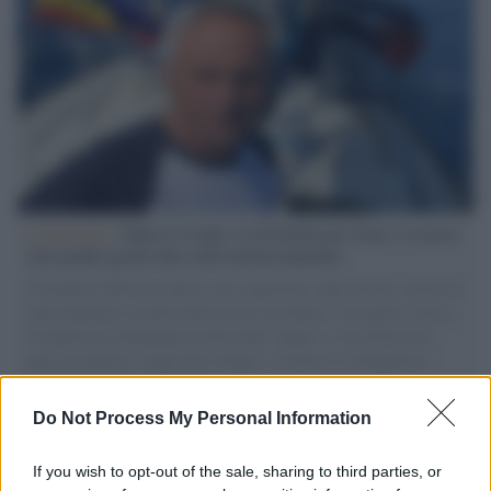
L'intervista /
Marco Croatti e la Flottilla per Gaza: le nostre
vele gonfie grazie alla sollevazione popolare
Il Senatore M5S racconta la sua esperienza sulle barche cariche di
aiuti umanitari assalite dall'esercito israeliano. Una guerra atroce,
il tentativo di disumanizzazione delle vittime, il servilismo del
governo italiano e degli altri europei, il ritorno al colonialismo.
L'importanza dei movimenti.
Do Not Process My Personal Information
Musica /
Al maestro Francesco Guccini
If you wish to opt-out of the sale, sharing to third parties, or