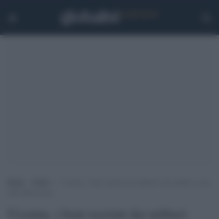
Home
>
Esteri
>
Ucraina, i beni razziati dai militari russi spediti a casa
dalla Bielorussia
Ucraina, i beni razziati dai militari