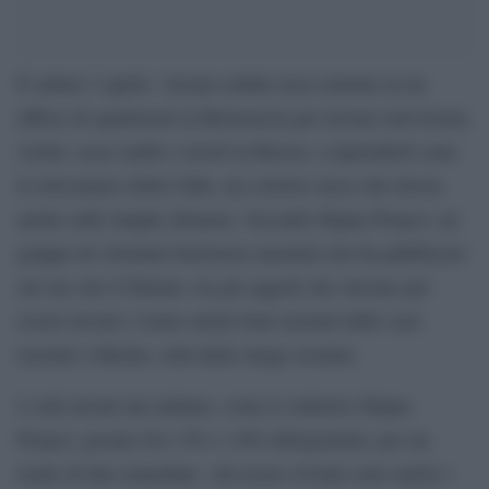
È sabato 2 aprile. Alcuni soldati russi entrano in un
ufficio di spedizioni in Bielorussia per inviare televisioni,
vestiti, casse audio e tavoli in Russia: a riprenderli sono
le telecamere della Cdek, un corriere russo che lavora
anche sulle lunghe distanze. Secondo Hajun Project, un
gruppo di volontari bielorussi anonimi che ha pubblicato
sul suo sito il filmato, tra gli oggetti che stavano per
essere inviati c’erano anche beni razziati dalle case
razziate a Bucha, città della strage ucraina.
I colli inviati dai militari, svela il collettivo Hajun
Project, pesano fra i 50 e i 450 chilogrammi, per un
totale di due tonnellate. Ad essere rivelati sono anche i