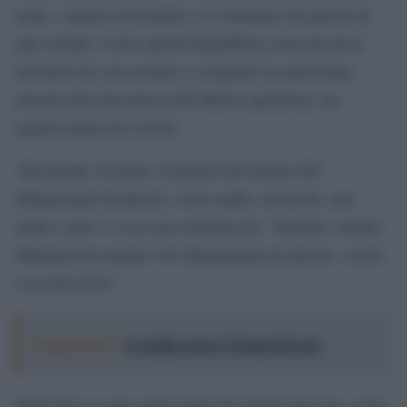
nomi, i numeri di telefono e il contenuto dei pacchi di
quei soldati. Come riporta Repubblica sono gli stessi
razziatori di case ucraine a compilare in autonomia,
davanti alla telecamera dell’ufficio spedizioni, un
registro delle loro razzie:
“Kovalenko Yevgeny Yevgenievich manda 450
chilogrammi di attrezzi, casse audio, un tavolo, una
tenda e altro” a casa sua a Rubtsovsk. “Serdtsev Andrei
Nikolayevich manda 150 chilogrammi di attrezzi, vestiti
e un televisore”.
Leggi anche:
La mafia russa e l'arma del caos
Nella lista ci sono sedici nomi di soldati russi ma, scrive