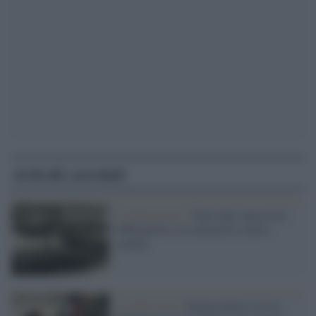
Articoli correlati
L’anniversario /
Vent’anni senza leva
obbligatoria, tra memoria e nuovi
scenari
La riflessione /
Reintrodurre la leva