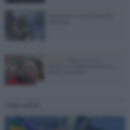
Generali russi, ovvero berretti che
camminano
Tensione /
Minaccia russa, la
Danimarca è disposta ad accogliere
militari statunitensi
Ultime notizie