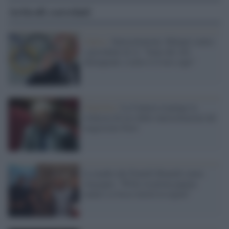
Articoli correlati
Calcio /
Intercettazioni, Malagò contro
i presidenti di A: "Sono dei veri
delinquenti, Lotito è il loro capo"
Giustizia /
La Camera respinge la
richiesta di uso delle intercettazioni del
magistrato Ferri
La madre dei Fratelli Bianchi senza
vergogna: "Willy in prima pagina
manco se fosse morta la regina”