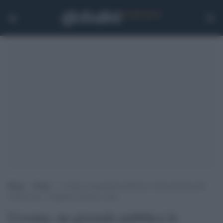
Home
>
Esteri
>
Ucraina, un giornale pubblica le intercettazioni dei
soldati russi: “Vogliamo tornare a casa”
Ucraina, un giornale pubblica le