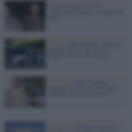
I fratelli Bianchi dal carcere:
"Vogliono accoltellarci e ci sputano nel
piatto"
Mafia /
Le intercettazioni sventano un
omicidio mafioso: otto arresti a
Bagheria, tra cui il boss Ficano
L'intervista /
Scavo: "Vogliono
intimidire le nostre fonti. È l'effetto
collaterale delle intercettazioni".
L'intervista /
Giornalisti intercettati,