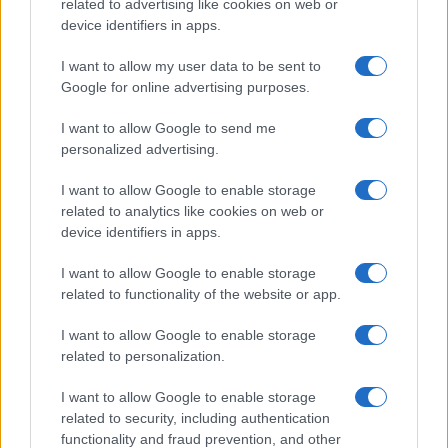
related to advertising like cookies on web or
Megachip
Globalscience
device identifiers in apps.
GiULia
Globalsport
I want to allow my user data to be sent to
Google for online advertising purposes.
Prima Pagina
I want to allow Google to send me
personalized advertising.
Giornale dello
Chi siamo
I want to allow Google to enable storage
Spettacolo
related to analytics like cookies on web or
Contributors
device identifiers in apps.
Wondernet
Facebook
I want to allow Google to enable storage
Giuliana Sgrena
related to functionality of the website or app.
Twitter
I want to allow Google to enable storage
Google News
related to personalization.
Mastodon
I want to allow Google to enable storage
related to security, including authentication
Cookie Policy
functionality and fraud prevention, and other