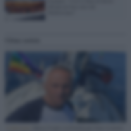
Scandura: "Così lo Stato di diritto
affonda nel buco nero del
Mediterraneo"
Ultime notizie
L'intervista /
Marco Croatti e la Flottilla per Gaza: le nostre