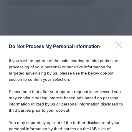
vele gonfie grazie alla sollevazione popolare
Il Senatore M5S racconta la sua esperienza sulle barche cariche di
aiuti umanitari assalite dall'esercito israeliano. Una guerra atroce,
il tentativo di disumanizzazione delle vittime, il servilismo del
governo italiano e degli altri europei, il ritorno al colonialismo.
L'importanza dei movimenti.
Do Not Process My Personal Information
Il ricordo /
Le radici di Francesco Guccini
If you wish to opt-out of the sale, sharing to third parties, or
processing of your personal or sensitive information for
targeted advertising by us, please use the below opt-out
section to confirm your selection.
L'anniversario /
90 anni di Yves Saint Laurent, tra moda e
scandali
Please note that after your opt-out request is processed you
may continue seeing interest-based ads based on personal
information utilized by us or personal information disclosed to
third parties prior to your opt-out.
Il ricordo /
Il nostro incontro con Francesco Guccini
You may separately opt-out of the further disclosure of your
personal information by third parties on the IAB’s list of