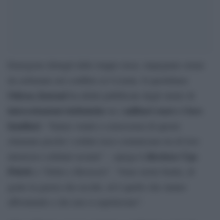
Emergono dettagli dalle truppe russe, impegnate ormai
da settimane nel conflitto in Ucraina. Il quotidiano
Odessa Journal
ha infatti pubblicato degli stralci di
intercettazioni telefoniche
militari russi e i loro
tra i
familiari
. “Siamo venuti a conoscenza di queste
chiamate perché i soldati russi comunicano tra di loro
direttore Ugo
attraverso cellulari ucraini” – spiega il
Poletti
a “Dritto e Rovescio”. “Sono storie brutte, di
gente in guerra che uccide, ed è quello che stanno
affrontando e che non si aspettavano”.