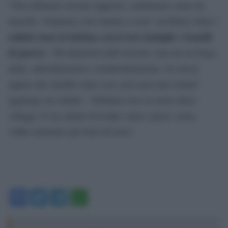
“Non abbiamo nessun supporto, sembriamo carne da
macello. Vogliamo solo tornare a casa” avrebbero detto i
soldati russi al telefono con le loro famiglie e fratelli
di guerra
. “Mi dimetterò dall’esercito, non me ne frega
nulla, subordinazione o insubordinazione. Se avessi
saputo che sarebbe stato così, non sarei mai venuto”
aggiunge un soldato. “Abbiamo raso al suolo interi
villaggi. E ora stiamo bevendo come i pazzi, senza
vodka saremmo già fuori di testa”.
Facebook
Twitter
Telegram
WhatsApp