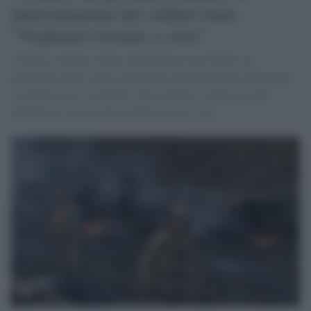
intercettazioni dei soldati russi:
"Vogliamo tornare a casa"
L'Odessa Journal, diretto dall'italiano Ugo Poletti, ha
pubblicato degli stralci di presunte intercettazioni telefoniche
di militari russi sul fronte, che avrebbero confessato alle
famiglie di voler tornare quanto prima a casa.