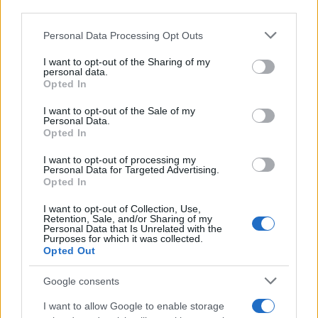
downstream participants.
Personal Data Processing Opt Outs
This information may also be disclosed by us to third parties
Musica /
Love Sensation, il primo duetto di Madonna e Kylie
on the IAB’s List of Downstream Participants that may further
I want to opt-out of the Sharing of my
Minogue
disclose it to other third parties.
personal data.
Opted In
Please note that this website/app uses one or more Google
services and may gather and store information including but
I want to opt-out of the Sale of my
Personal Data.
not limited to your visit or usage behaviour. You may click to
Opted In
grant or deny consent to Google and its third-party tags to
use your data for below specified purposes in below Google
I want to opt-out of processing my
consent section.
Personal Data for Targeted Advertising.
Opted In
I want to opt-out of Collection, Use,
Retention, Sale, and/or Sharing of my
Personal Data that Is Unrelated with the
Purposes for which it was collected.
Opted Out
Syndication
Culture
Google consents
Salute
Globalist
I want to allow Google to enable storage