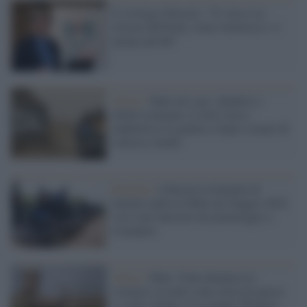
Il virologo Silvestri: "Il virus è in
ritirata dall'Italia. Sono ottimista e vi
spiego perché"
Africa /
Mali nel caos: jihadisti e
ribelli avanzano, il ritiro russo
indebolisce la giunta e riapre scenari di
collasso statale
Koutiala /
Liberata la famiglia di
italiani rapita in Mali nel maggio 2022:
i tre sono atterrati nel pomeriggio a
Ciampino
Africa /
Mali, l'Onu denuncia le
violenze sessuali come arma di guerra
(e sullo sfondo c'è il gruppo Wagner)