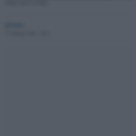
Truppe francesi in Mali
globalist
17 Febbraio 2022 - 10.01