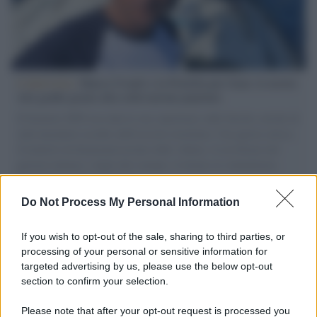
L'intervista /
Marco Croatti e la Flottilla per Gaza: le nostre
vele gonfie grazie alla sollevazione popolare
Il Senatore M5S racconta la sua esperienza sulle barche cariche di
aiuti umanitari assalite dall'esercito israeliano. Una guerra atroce,
il tentativo di disumanizzazione delle vittime, il servilismo del
governo italiano e degli altri europei, il ritorno al colonialismo.
L'importanza dei movimenti.
Do Not Process My Personal Information
Tel Aviv /
La “vittoria totale” di Israele significa una guerra
senza fine
If you wish to opt-out of the sale, sharing to third parties, or
processing of your personal or sensitive information for
targeted advertising by us, please use the below opt-out
section to confirm your selection.
Vangelo /
La vita si intreccia con le paure come il giorno
succede alla notte
Please note that after your opt-out request is processed you