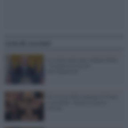
Articoli correlati
La stampa americana condanna Biden:
"Vergognosa la ritirata
dall'Afghanistan"
Gli avvocati della campagna di Trump
si arrendono: ritirata la causa in
Arizona