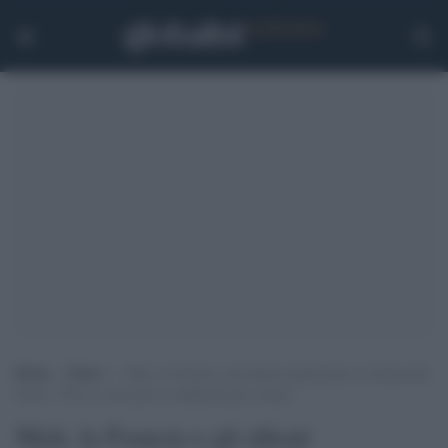
Home
>
Esteri
>
Mali, la Francia e gli alleati annunciano la ritirata dal
Paese: “Non ci sono più le condizioni per restare”
Mali, la Francia e gli alleati