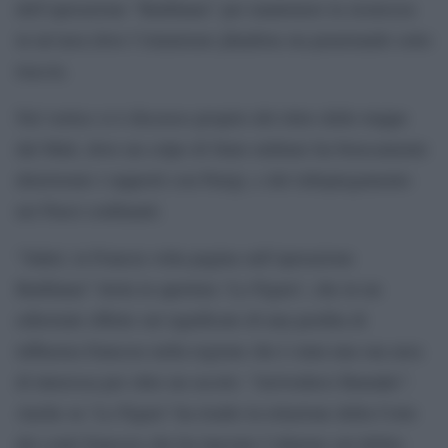
dell’operazione “Barkhana” per mantenere la sicurezza
in un’area dove l’islamismo jihadista sta penetrando sotto
traccia.
Nel vertice si è discusso proprio del ritiro delle truppe
dal Mali, dove un colpo di Stato militare ha bruscamente
deteriorato i rapporti con Parigi, e del ridispiegamento
nei Paesi confinanti.
“Sahel, la Francia volta pagina sull’operazione
Barkhana” titola in apertura ‘Le Figaro’, che in un
editoriale riflette sul significato di una perdita di
influenza francese nella regione che è stata una sua area
di interessa per oltre un secolo: “Arrivederci Bamako”.
Anche su ‘Le Figaro’ ha risalto la relazione della Corte
dei conti francese che ha lanciato l’allarme sul debito