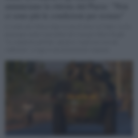
annunciano la ritirata dal Paese: "Non
ci sono più le condizioni per restare"
Lo rende noto l'Eliseo dopo la cena di lavoro sul Sahel a cui ha
partecipato anche il presidente del Consiglio Mario Draghi.
"Le condizioni politiche, operative e legali non sono più
soddisfatte" si legge in una dichiarazione congiunta