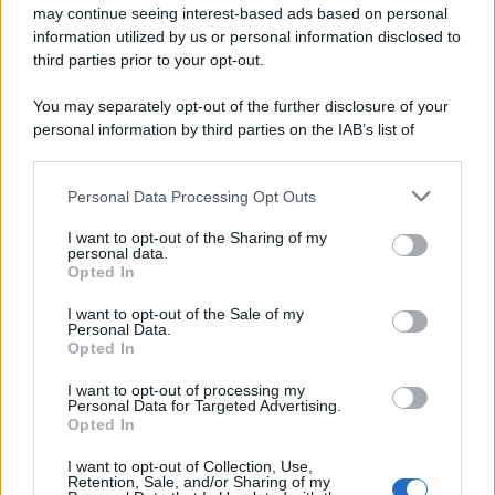
may continue seeing interest-based ads based on personal
information utilized by us or personal information disclosed to
third parties prior to your opt-out.
La scoperta /
Oplontis, le vittime dell’eruzione del Vesuvio
You may separately opt-out of the further disclosure of your
furono più numerose del previsto
personal information by third parties on the IAB’s list of
downstream participants.
Personal Data Processing Opt Outs
This information may also be disclosed by us to third parties
Il medagliere /
Europei di nuoto: Pellecani guida una super
on the IAB’s List of Downstream Participants that may further
I want to opt-out of the Sharing of my
Italia
disclose it to other third parties.
personal data.
Opted In
Please note that this website/app uses one or more Google
services and may gather and store information including but
I want to opt-out of the Sale of my
Personal Data.
not limited to your visit or usage behaviour. You may click to
Opted In
grant or deny consent to Google and its third-party tags to
use your data for below specified purposes in below Google
I want to opt-out of processing my
consent section.
Personal Data for Targeted Advertising.
Opted In
I want to opt-out of Collection, Use,
Retention, Sale, and/or Sharing of my