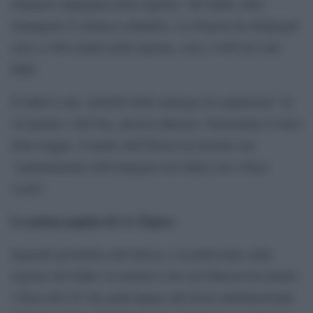
rimanere impegnati nella regione” del Sahel, dove
rimangono le minacce jihadiste. La Francia ha dispiegati
circa 4.300 soldati nella regione, circa 2.400 nel solo
Mali.
Il Sahel è una “priorità della strategia di espansione” di
Al-Qaeda e dell’Isis, precisa Macron. Nonostante il ritiro
delle truppe, il leader dell’Eliseo ha insistito sul
“mantenimento dell’impegno nel Sahel con i Paesi
vicini”.
La prima pagina de Le Figaro
Sguardo proiettato sull’Africa, e in particolare sulla
regione del Sahel: la notizia è che ieri Macron ha riunito
i Paesi del G5 che partecipano alla forza multinazionale