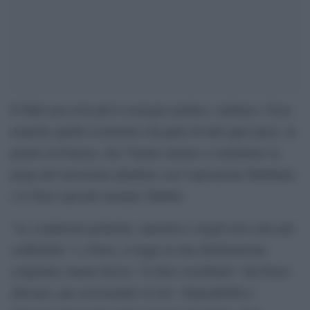
Il Mali non avrà più il sostegno politico, militare e forse
neanche quello economico da parte di tutti quei paesi, in
primis la Francia, che l’hanno aiutata a combattere la
piaga del terrorismo jihadiste con l’operazione Barkhane
e le forze speciali europee Takuba.
“Le condizioni politiche, operative e legali non sono più
soddisfatte” e i Paesi, si legge in una dichiarazione
congiunta, hanno deciso “il ritiro coordinato” dal Paese
africano, pur assicurando la loro “disponibilità a