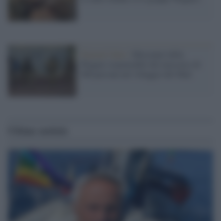
Nazioni Unite /
Mercenari della
Wagner responsabili del massacro di
500 persone nel villaggio del Mali
Ultime notizie