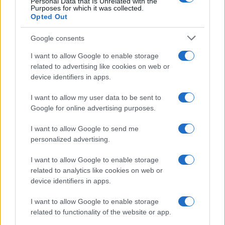
Personal Data that Is Unrelated with the
Purposes for which it was collected.
Opted Out
Syndication
Culture
Google consents
Salute
Globalist
I want to allow Google to enable storage
related to advertising like cookies on web or
Megachip
Globalscience
device identifiers in apps.
GiULia
Globalsport
I want to allow my user data to be sent to
Google for online advertising purposes.
Prima Pagina
I want to allow Google to send me
personalized advertising.
Giornale dello
Chi siamo
I want to allow Google to enable storage
Spettacolo
related to analytics like cookies on web or
Contributors
device identifiers in apps.
Wondernet
Facebook
I want to allow Google to enable storage
Giuliana Sgrena
related to functionality of the website or app.
Twitter