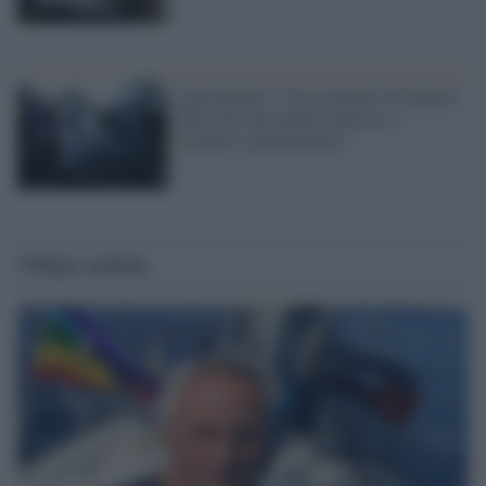
I procuratori: "Gli assalitori di Capitol
Hill volevano anche catturare e
uccidere i parlamentari"
Ultime notizie