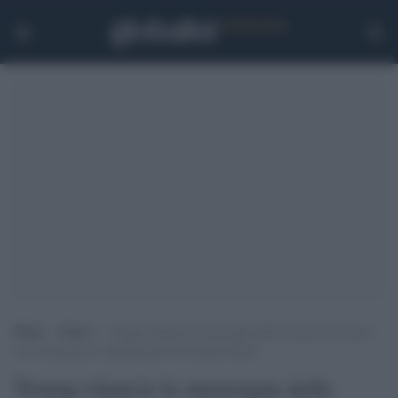
Home
>
Esteri
>
Trump rilancia la menzogna delle elezioni truccate e
cerca di portare i repubblicani all’estrema destra
Trump rilancia la menzogna delle