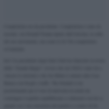
Complottista era da presidente. Complottista è stato da
uscente: ora Donald Trump riparte dall’Arizona, la culla
del suo movimento, ma come lo fa? Da complottista
ovviamente.
Ieri l’ex presidente degli Stati Uniti ha rilanciato la teoria
della “Grande Bugia”: ovvero che nel 2020 è stato lui a
vincere le elezioni e che Joe Biden è entrato alla Casa
Bianca con brogli e truffe. The Donald si sta
posizionando per il voto di mid-term in modo da
costringere il partito repubblicano a schierarsi con lui (e
quindi con l’ala estremista del partito) o contro di lui.