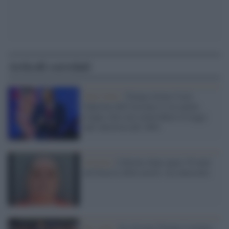
Articoli correlati
Stati Uniti /
Trump ritiene Corte
Suprema dell'Arizona si sia spinta
troppo oltre nel reintrodurre la legge
anti-abortista del 1864
Arizona /
Liberato dopo quasi 30 anni
nel braccio della morte: era innocente
Far right /
In Arizona Trump è tornato.