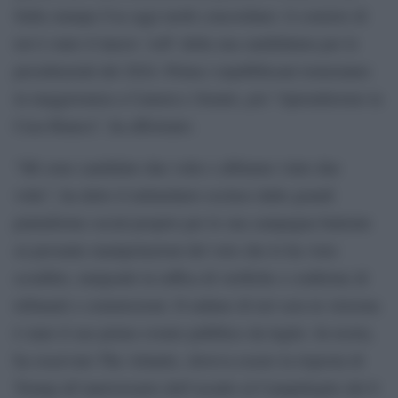
Sulla stampa Usa oggi molti concordano: il comizio di
ieri è stato il lancio ‘soft’ della sua candidatura per le
presidenziali del 2024. Prima i repubblicani torneranno
in maggioranza a Camera e Senato, poi “riprenderemo la
Casa Bianca”, ha affermato.
“Mi sono candidato due volte e abbiamo vinto due
volte”, ha detto il miliardario escluso dalle grandi
piattaforme social proprio per le sua campagna battente
su presunte manipolazioni del voto che lo ha visto
sconfitto, malgrado la raffica di verifiche e conferme di
tribunali e commissioni. Il raduno di ieri sera in Arizona
è stato il suo primo evento pubblico da luglio. In teoria,
ha osservato The Atlantic, doveva essere la risposta di
Trump all’anniversario dell’assalto al Campidoglio del 6