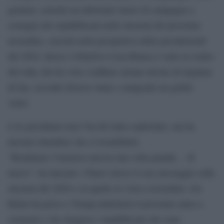
gennaio, nonché un informale inizio di campagna a
sostegno dei repubblicani nelle elezioni del prossimo
novembre, cruciali nella prospettiva delle presidenziali
del 2024. Invece l’obiettivo Casa Bianca è stato al centro
del rally che ha visto confluire alcune decine di migliaia
di fan, secondo diverse stime e malgrado un gelido
vento.
L’ex presidente non l’ha del tutto esplicitato, ma ha
lasciato intendere che si ricandiderà.
“Rendiamo l’America ancora una volta grande… di
nuovo”, ha lanciato. Chiaro invece il suo messaggio sulle
elezioni del 2020 e su quelle in vista a novembre: Joe
Biden ha perso e Trump dedicherà il prossimo anno a
sostenere e far eleggere i repubblicani che sono