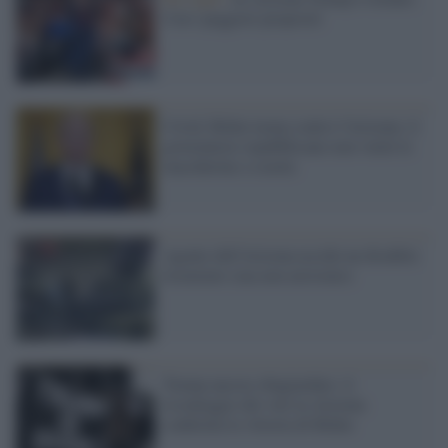
Con i peggiori propositi
Covid, Biden tuona contro l'Arizona: il
governatore repubblicano non vuole le
mascherine a scuola
Agente dell'Arizona uccide un disabile:
licenziato (ma non arrestato)
Trump ancora sbugiardato: il
riconteggio dei voti in Arizona
conferma la vittoria di Biden