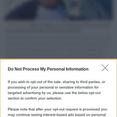
L'intervista /
Marco Croatti e la Flottilla per Gaza: le nostre
vele gonfie grazie alla sollevazione popolare
Il Senatore M5S racconta la sua esperienza sulle barche cariche di
aiuti umanitari assalite dall'esercito israeliano. Una guerra atroce,
il tentativo di disumanizzazione delle vittime, il servilismo del
governo italiano e degli altri europei, il ritorno al colonialismo.
L'importanza dei movimenti.
Do Not Process My Personal Information
Cisgiordania /
L’esercito israeliano si ritira dal campo
profughi di Qalandiya dopo tre giorni di violenze contro i
If you wish to opt-out of the sale, sharing to third parties, or
palestinesi
processing of your personal or sensitive information for
targeted advertising by us, please use the below opt-out
section to confirm your selection.
Giornalismo /
Addio a Stefano Marcelli, colonna della Rai
di Firenze e dirigente dell'Usigrai
Please note that after your opt-out request is processed you
may continue seeing interest-based ads based on personal