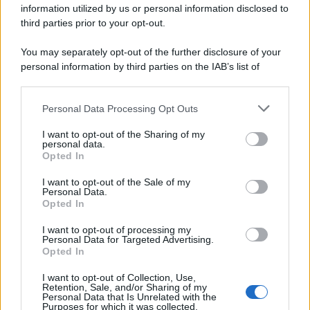
information utilized by us or personal information disclosed to
third parties prior to your opt-out.
Lo scenario /
Ceuta, l’ombra del Marocco sull’assalto
You may separately opt-out of the further disclosure of your
mentre Trump rafforza i rapporti con Rabat e trama contro la
personal information by third parties on the IAB’s list of
Spagna
downstream participants.
Personal Data Processing Opt Outs
This information may also be disclosed by us to third parties
La data /
L'8 agosto, quando la memoria dovrebbe insegnarci
on the IAB’s List of Downstream Participants that may further
I want to opt-out of the Sharing of my
qualcosa
disclose it to other third parties.
personal data.
Opted In
Please note that this website/app uses one or more Google
services and may gather and store information including but
I want to opt-out of the Sale of my
Personal Data.
not limited to your visit or usage behaviour. You may click to
Opted In
grant or deny consent to Google and its third-party tags to
use your data for below specified purposes in below Google
I want to opt-out of processing my
consent section.
Personal Data for Targeted Advertising.
Opted In
I want to opt-out of Collection, Use,
Retention, Sale, and/or Sharing of my
Personal Data that Is Unrelated with the
Purposes for which it was collected.