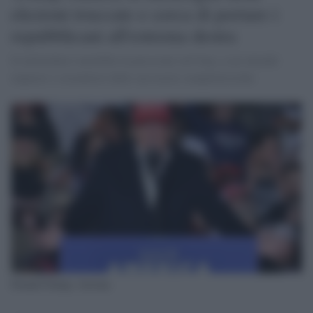
elezioni truccate e cerca di portare i
repubblicani all'estrema destra
Il miliardario xenofobo fa pressioni sul Gop, a cui intende
imporre i sostenitori delle sue teorie complottistiche
Donald Trump, Arizona