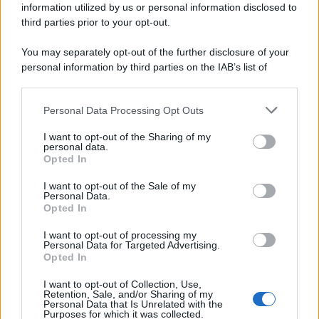
information utilized by us or personal information disclosed to
third parties prior to your opt-out.
Il ricordo /
Le radici di Francesco Guccini
You may separately opt-out of the further disclosure of your
personal information by third parties on the IAB’s list of
downstream participants.
Personal Data Processing Opt Outs
This information may also be disclosed by us to third parties
L'anniversario /
90 anni di Yves Saint Laurent, tra moda e
on the IAB’s List of Downstream Participants that may further
I want to opt-out of the Sharing of my
scandali
disclose it to other third parties.
personal data.
Opted In
Please note that this website/app uses one or more Google
services and may gather and store information including but
I want to opt-out of the Sale of my
Personal Data.
not limited to your visit or usage behaviour. You may click to
Opted In
grant or deny consent to Google and its third-party tags to
use your data for below specified purposes in below Google
I want to opt-out of processing my
consent section.
Personal Data for Targeted Advertising.
Opted In
I want to opt-out of Collection, Use,
Retention, Sale, and/or Sharing of my
Personal Data that Is Unrelated with the
Purposes for which it was collected.