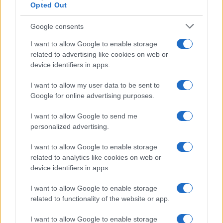
Opted Out
Syndication
Culture
Google consents
Salute
Globalist
I want to allow Google to enable storage
related to advertising like cookies on web or
Megachip
Globalscience
device identifiers in apps.
GiULia
Globalsport
I want to allow my user data to be sent to
Google for online advertising purposes.
Prima Pagina
I want to allow Google to send me
personalized advertising.
Giornale dello
Chi siamo
I want to allow Google to enable storage
Spettacolo
related to analytics like cookies on web or
Contributors
device identifiers in apps.
Wondernet
Facebook
I want to allow Google to enable storage
Giuliana Sgrena
related to functionality of the website or app.
Twitter
I want to allow Google to enable storage