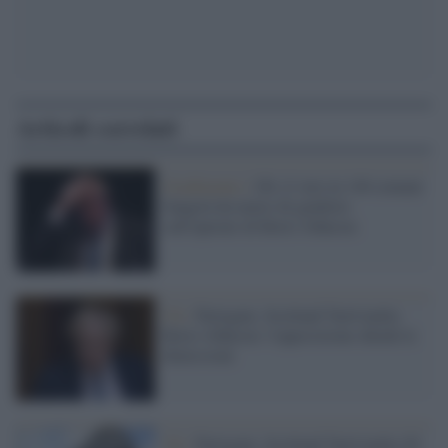
Articoli correlati
Gradimento /
Gb, il voto in 140 comuni
fungerà da metro di giudizio
sull'operato di Boris Johnson
Uk /
Partygate, Scotland Yard multa
Boris Johnson: l'opposizione chiede le
dimissioni
Uk /
Partygate, Scotland Yard multa 20