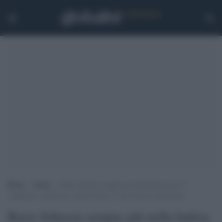
Home
>
Esteri
>
Boris Johnson sempre più nella bufera per il
‘partygate’: anche tra i conservatori c’è chi vuole le dimissioni
Boris Johnson sempre più nella bufera