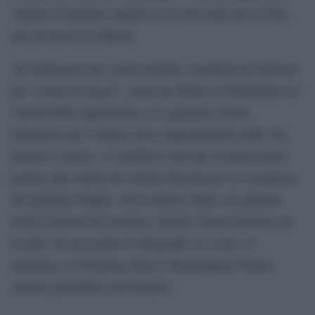
ventina di deputati, rispetto ai 54 necessari per avviare
una mozione di sfiducia.
All’imbarazzo per i party proibiti, scambiati da Johnson
per “eventi di lavoro”, come ha riferito in Parlamento tra
l’ilarità delle opposizioni, si è aggiunto il forte
imbarazzo per l’ultima, forse imperdonabile gaffe. Da
quanto è emerso, vi sarebbero stati due di questi party
perfino alla vigilia del solenni funerali per la scomparsa
del principe Filippo. Alcol musica, balli, nei giardini
della residenza del premier, mentre l’intera nazione era
in lutto, ha raccontato il Telegraph. Le scuse, le
ennesime, di Downing Street a Buckingham Palace,
stavolta potrebbero non bastare.