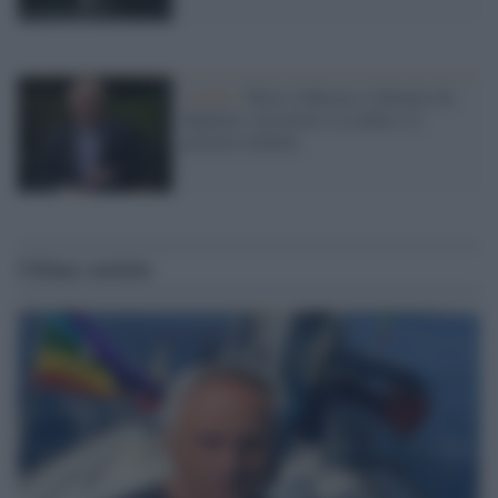
Londra /
Boris Johnson si dimette da
deputato, terremoto a Londra e il
governo traballa
Ultime notizie