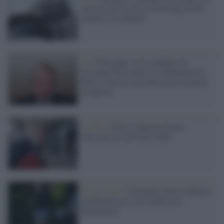
persone per le feste a Downing Street
durante il lockdown
Uk /
Partygate, sotto indagine di
Scotland Yard anche il compleanno di
Boris Johnson: presunta festa in pieno
lockdown
Londra /
Boris Johnson diventa
editorialista del Daily Mail
Regno Unito /
Partygate, Boris Johnson
condannato per aver mentito al
Parlamento