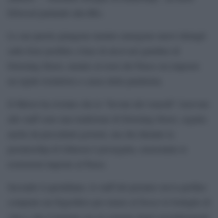
Ellwood parlando alla Bbc.
Le sue parole giungono mentre emergono nuovi dettagli
sulle feste proibite a base di alcol nel giardino di
Downing Street, mentre al resto del Paese era imposto
un rigido lockdown a causa della pandemia.
Il Mirror ha rivelato che le “bevute del venerdì” riservate
allo staff sono una tradizione di Downing Street, seguita
anche da precedenti governi, ma che durante la
premiership di Johnson è proseguita, nonostante le
restrizioni imposte al Paese.
Secondo il quotidiano, lo staff del premier aveva perfino
comprato un frigorifero per tenere al fresco le bottiglie di
vino e che il premier era al corrente degli assembramenti