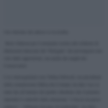
Uno sborone che adesso se la rischia.
Boris Johnson per il momento resiste alle richieste di
dimissioni innescate dal ‘Partygate’ che provengono non
solo dalle opposizioni, ma anche dai ranghi dei
Conservatori.
L’ex sottosegretario tory Tobias Ellwood, ora presidente
della commissione Difesa dei Comuni, ha dato voce ai
tanti che all’interno del partito chiedono che il premier
riprenda il controllo della situazione “o faccia un passo
indietro”. “Abbiamo bisogno di leadership”, ha detto