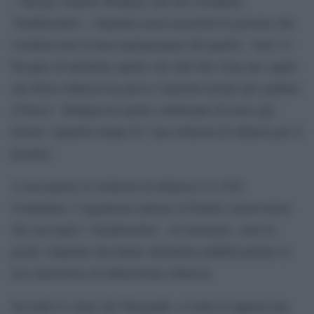
– Ma per Andrew Bridgen, uno dei cosiddetti
‘backbencher’, i deputati senza incarichi di governo che
costituiscono la base parlamentare del partito, “non c’è
bisogno di attendere quello che dirà Sue Gray per capire
che Boris Johnson ha perso l’autorità morale per guidare
il Paese”. Bridgen ha anche confermato di avere già
inviato “qualche tempo fa” una richiesta di sfiducia per il
premier.
A raccogliere le richieste di sfiducia è il 1922
Committee, l’organismo interno al Partito conservatore
che raccoglie i ‘backbencher’. Al momento, sono in
pochi i deputati che hanno dichiarato pubblicamente la
loro intenzione di defenestrare Johnson.
Secondo le stime del Telegraph, si tratta di appena una