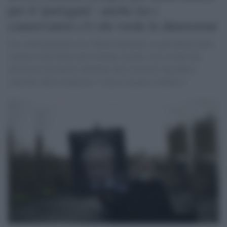
per il 'partygate': anche tra i
conservatori c'è chi vuole le dimissioni
L'ex sottosegretario tory Tobias Ellwood, ora presidente della
commissione Difesa dei Comuni, ha dato voce ai tanti che
all'interno del partito chiedono che il premier riprenda il
controllo della situazione "o faccia un passo indietro".