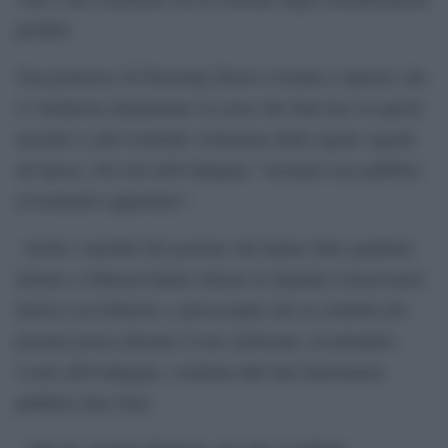
proibiti.
Una portavoce di Downing Street è tornata a ripetere che
è l’inchiesta attualmente in corso che farà luce su questi
incontri e sull’eventuale violazione delle regole vigenti
all’epoca. Gli esiti dell’indagine “verranno resi pubblici
al momento opportuno”.
Anche i membri del governo che hanno fatto quadrato
attorno a Johnson hanno chiesto ai deputati conservatori
furiosi con Johnson, e preoccupati che la condotta del
premier possa alienare il loro elettorato, di attendere
l’esito dell’indagine, condotta dall’alta funzionaria
pubblica Sue Gray.