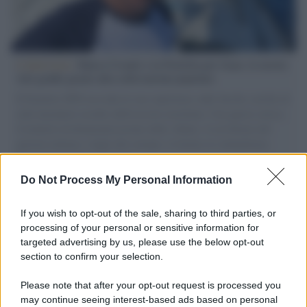
L'intervista /
Marco Croatti e la Flottilla per Gaza: le nostre
vele gonfie grazie alla sollevazione popolare
Il Senatore M5S racconta la sua esperienza sulle barche cariche di
aiuti umanitari assalite dall'esercito israeliano. Una guerra atroce,
il tentativo di disumanizzazione delle vittime, il servilismo del
governo italiano e degli altri europei, il ritorno al colonialismo.
L'importanza dei movimenti.
Do Not Process My Personal Information
Palestina /
Il Board of Peace di Trump assegna il primo
contratto per un rudimentale avamposto militare a Gaza
If you wish to opt-out of the sale, sharing to third parties, or
processing of your personal or sensitive information for
targeted advertising by us, please use the below opt-out
section to confirm your selection.
L'evento /
La Sila diventa un palcoscenico naturale: nasce “A
Farla Amare Comincia Tu – Opera Sila”
Please note that after your opt-out request is processed you
may continue seeing interest-based ads based on personal