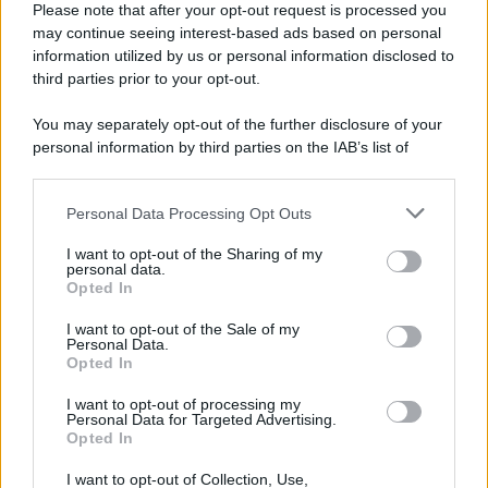
legata a 'Donald' vuole perforare la Groenlandia senza
Please note that after your opt-out request is processed you
autorizzazione
may continue seeing interest-based ads based on personal
information utilized by us or personal information disclosed to
third parties prior to your opt-out.
Musica /
Al maestro Francesco Guccini
You may separately opt-out of the further disclosure of your
personal information by third parties on the IAB’s list of
downstream participants.
Personal Data Processing Opt Outs
This information may also be disclosed by us to third parties
Il ricordo /
Quando Guccini raccontava le "Cronache
on the IAB’s List of Downstream Participants that may further
I want to opt-out of the Sharing of my
epafaniche": l'intervista all'artista che si definiva un
disclose it to other third parties.
personal data.
'narratore'
Opted In
Please note that this website/app uses one or more Google
services and may gather and store information including but
I want to opt-out of the Sale of my
Personal Data.
not limited to your visit or usage behaviour. You may click to
Opted In
grant or deny consent to Google and its third-party tags to
use your data for below specified purposes in below Google
I want to opt-out of processing my
consent section.
Personal Data for Targeted Advertising.
Opted In
I want to opt-out of Collection, Use,