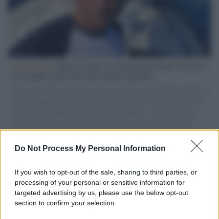
L'intervista /
Marco Croatti e la Flottilla per Gaza: le nostre
vele gonfie grazie alla sollevazione popolare
Il Senatore M5S racconta la sua esperienza sulle barche cariche di
aiuti umanitari assalite dall'esercito israeliano. Una guerra atroce,
il tentativo di disumanizzazione delle vittime, il servilismo del
governo italiano e degli altri europei, il ritorno al colonialismo.
L'importanza dei movimenti.
Do Not Process My Personal Information
L'attesa /
Un estate di calcio: tra Mondiali e Serie A
If you wish to opt-out of the sale, sharing to third parties, or
processing of your personal or sensitive information for
targeted advertising by us, please use the below opt-out
section to confirm your selection.
Imperialismo /
Petrolio e prepotenze di Trump: una società