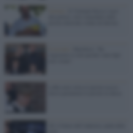
Governo /
Il Viminale blocca i taser
alla polizia: ritiro immediato delle
pistole elettriche (volute da Salvini)
Il racconto /
Marchisio: "Ho
ringraziato il cielo perché i miei figli
non c'erano"
Lobby armi critica il pastore ucciso:
doveva permettere le pistole in chiesa
3D: il futuro dell’industria, anche delle
armi