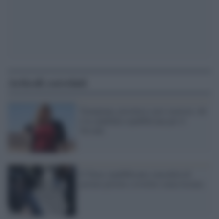
Articoli correlati
Trumpiana, pistolera e pro-razzista: chi
è la candidata repubblicana per il
Nevada
Il Texas repubblicano concederà di
portare pistole e revolver senza licenza