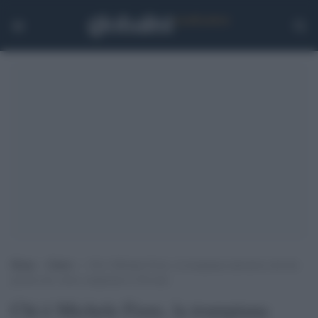
Home
>
Esteri
>
Chi è Michele Fiore, la trumpiana adoratrice del dio
pistola che vuole conquistare il Nevada
Chi è Michele Fiore, la trumpiana