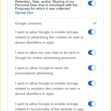
Retention, Sale, and/or Sharing of my
Personal Data that Is Unrelated with the
Purposes for which it was collected.
Opted Out
Syndication
Culture
Google consents
Salute
Globalist
I want to allow Google to enable storage
related to advertising like cookies on web or
Megachip
Globalscience
device identifiers in apps.
GiULia
Globalsport
I want to allow my user data to be sent to
Google for online advertising purposes.
Prima Pagina
I want to allow Google to send me
personalized advertising.
Giornale dello
Chi siamo
I want to allow Google to enable storage
Spettacolo
related to analytics like cookies on web or
Contributors
device identifiers in apps.
Wondernet
Facebook
I want to allow Google to enable storage
Giuliana Sgrena
related to functionality of the website or app.