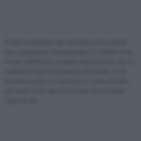
È salita recentemente agli onori delle nostre cronache
(ma è già piuttosto conosciuta negli Usa) Michele Fiore,
51enne repubblicana, trumpiana della prima ora, che si è
candidata al ruolo di Governatore del Nevada e il cui
programma politico è sintetizzato in 3 punti principali
che mostra in uno spot di 50 secondi che è diventato
virale sul web.