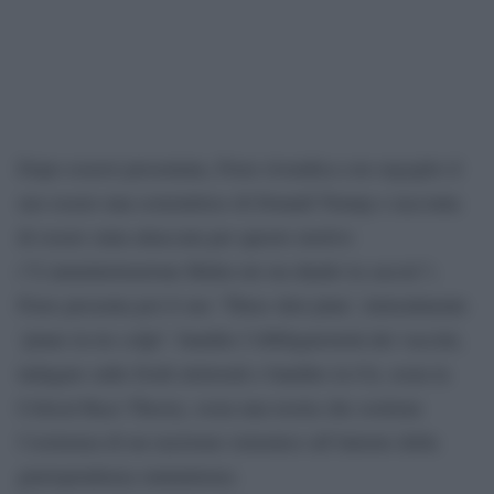
Dopo essersi presentata, Fiore rivendica con orgoglio il
suo essere una sostenitrice di Donald Trump e racconta
di essere stata attaccata per questo motivo
(“L’amministrazione Biden mi sta dando la caccia”).
Fiore presenta poi il suo ‘Three shot plan’, letteralmente
‘piano in tre colpi’: bandire l’obbligatorietà dei vaccini,
indagare sulle frodi elettorali e bandire la Ctr, ossia la
Critical Race Theory, ossia una teoria che sostiene
l’esistenza di un razzismo sistemico all’interno della
giurisprudenza statunitense.