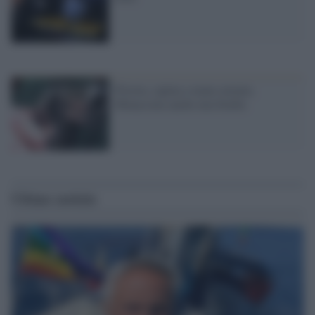
Pistoia, rapina a mano armata.
Minacciata anche una bimba
Ultime notizie