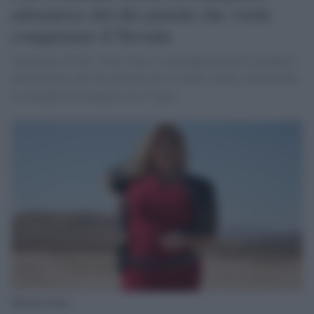
adoratrice del dio pistola che vuole
conquistare il Nevada
Originaria di New York, Fiore è stata deputata nell'assemblea
parlamentare del Nevada dal 2012 al 2016, mentre attualmente
è consigliera comunale a Las Vegas.
Michele Fiore