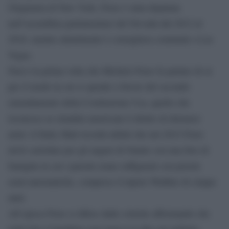
Originaria di New York, Fiore è stata deputata
nell’assemblea parlamentare del Nevada dal 2012 al
2016, mentre attualmente è consigliera comunale a Las
Vegas.
Non è la prima volta che Michele Fiore fa parlare di sé
per il modo in cui si spende a favore del secondo
emendamento della Costituzione Usa, quello che
riconosce ai cittadini americani il diritto di detenere
armi: il Daily Mail ricorda infatti che nel 2015 Fiore
inviò cartoline per gli auguri di Natale con una foto di
famiglia in cui i parenti erano raffigurati con pistole
semi-automatiche, compreso il nipote Walther di cinque
anni.
All’epoca Fiore si difese dalle critiche affermando che
nella foto il bambino non teneva le dita sul grilletto.