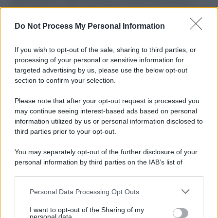
governo italiano e degli altri europei, il ritorno al colonialismo.
L'importanza dei movimenti.
Do Not Process My Personal Information
Tendenze /
Sale il numero degli acquisti online in Europa e
aumentano le vendite di articoli second hand
If you wish to opt-out of the sale, sharing to third parties, or
processing of your personal or sensitive information for
targeted advertising by us, please use the below opt-out
section to confirm your selection.
Pd /
Un partito progressista e di sinistra che si spacca sul
riarmo ha un serio problema
Please note that after your opt-out request is processed you
may continue seeing interest-based ads based on personal
information utilized by us or personal information disclosed to
third parties prior to your opt-out.
Il caso /
Trump ha quasi esaurito l'arsenale Usa, ma il
You may separately opt-out of the further disclosure of your
tycoon smentisce
personal information by third parties on the IAB’s list of
downstream participants.
Personal Data Processing Opt Outs
This information may also be disclosed by us to third parties
La banca /
Caso Mps: i pm milanesi ora vogliono vederci
on the IAB’s List of Downstream Participants that may further
I want to opt-out of the Sharing of my
chiaro sulle “chat” tra un dirigente del Mef e alcuni ministri
disclose it to other third parties.
personal data.