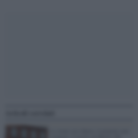
Articoli correlati
Lo strano caso danese, le prigioni sono
strapiene. Costretti ad affittare 300