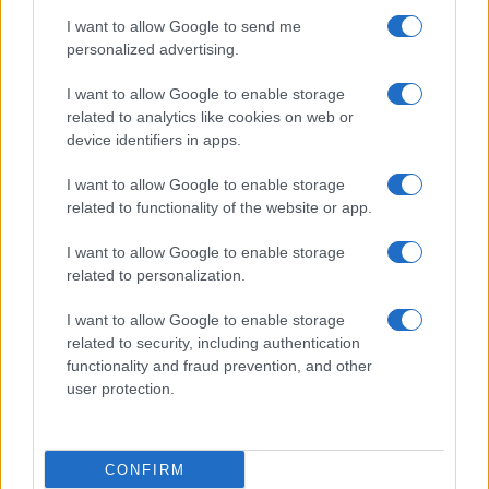
Prima Pagina
I want to allow Google to send me
personalized advertising.
Giornale dello
Chi siamo
I want to allow Google to enable storage
Spettacolo
related to analytics like cookies on web or
Contributors
device identifiers in apps.
Wondernet
Facebook
I want to allow Google to enable storage
Giuliana Sgrena
related to functionality of the website or app.
Twitter
I want to allow Google to enable storage
Google News
related to personalization.
Mastodon
I want to allow Google to enable storage
related to security, including authentication
Cookie Policy
functionality and fraud prevention, and other
user protection.
Preferenze Privacy
CONFIRM