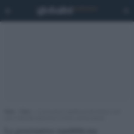
Home
>
Esteri
>
La governatrice repubblicana dell’Alabama vuole
usare i fondi della ripresa post-Covid per costruire prigioni
La governatrice repubblicana