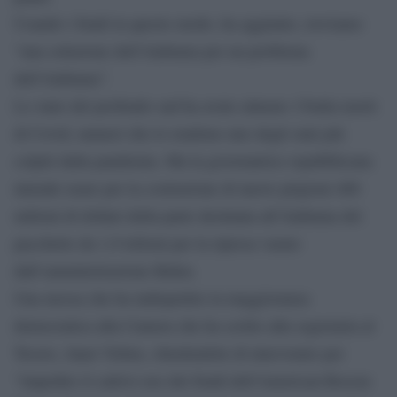
Usando i fondi in questo modo, ha aggiunto, troviamo
“una soluzione dell’Alabama per un problema
dell’Alabama”.
Lo stato del profondo sud ha avuto almeno 15mila morti
di Covid, numeri che lo rendono uno degli stati più
colpiti dalla pandemia. Ma la governatrice repubblicana
intende usare per la costruzione di nuove prigioni 400
milioni di dollari della parte destinata all’Alabama del
pacchetto da 1,9 trilioni per la ripresa varato
dall’amministrazione Biden.
Una mossa che ha indispettito la maggioranza
democratica alla Camera che ha scritto alla segretaria al
Tesoro, Janet Yellen, chiedendole di intervenire per
“impedire il cattivo uso dei fondi dell’American Rescue