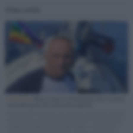
Ultime notizie
L'intervista /
Marco Croatti e la Flottilla per Gaza: le nostre
vele gonfie grazie alla sollevazione popolare
Il Senatore M5S racconta la sua esperienza sulle barche cariche di
aiuti umanitari assalite dall'esercito israeliano. Una guerra atroce,
il tentativo di disumanizzazione delle vittime, il servilismo del