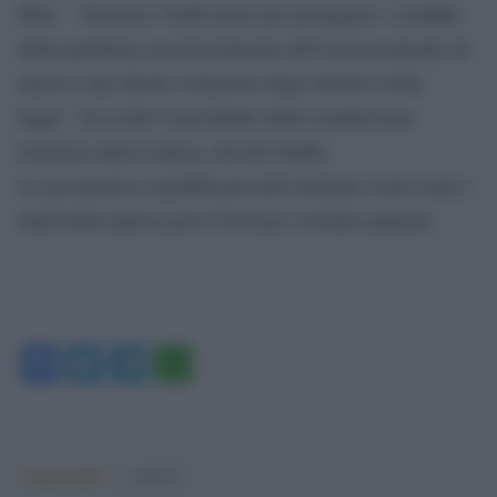
Plan”. “Stornare i fondi intesi per proteggere i cittadini
dalla pandemia al potenziamento dell’incarceramento di
massa è una diretta violazione degli obiettivi della
legge”, ha scritto il presidente della commissione
Giustizia della Camera, Jerrold Nadler.
La governatrice repubblicana dell’Alabama vuole usare i
fondi della ripresa post-Covid per costruire prigioni.
Facebook
Twitter
Telegram
WhatsApp
Argomenti:
covid-19