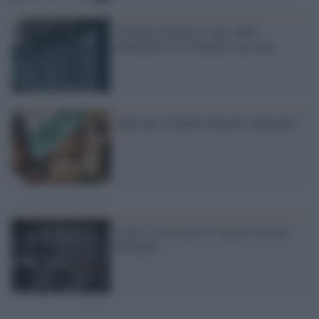
Amnesty denuncia: oltre 2000
prigionieri in isolamento per anni
Palestina: bambini detenuti maltrattati
Come ti privatizzo il carcere in Gran
Bretagna