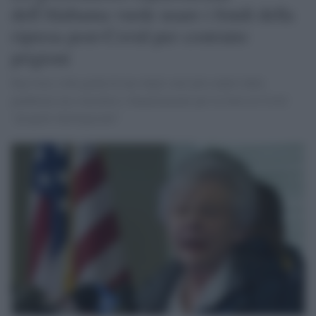
dell'Alabama vuole usare i fondi della
ripresa post-Covid per costruire
prigioni
Kay Ivey è alla guida di uno degli stati più colpiti dalla
pandemia ma considera i finanziamenti per la lotta al Covid
"progetti ideologizzati"