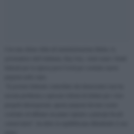
Con una chiara sfida all’amministrazione Biden, la
governatrice dell’Alabama, Kay Ivey, vuole usare i fondi
federali per la ripresa post Covid per costruire nuove
prigioni nello stato.
“Il governo federale controllato dai democratici non ha
nessun problema a sprecare trilioni di dollari per i loro
progetti ideologizzati, queste prigioni devono essere
costruite ed abbiano un piano ispirato a principi fiscali
conservatori”, ha detto la repubblicana difendendo il suo
piano.