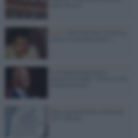
celle in Kosovo
Egitto /
Zaki resterà altri 45 giorni in
carcere (se non muore prima...)
La rivoluzione democratica e
antirazzista di Biden: "Basta con l'uso
di prigioni private"
Sulla coscienza di Fini e Giovanardi
24.273 detenuti