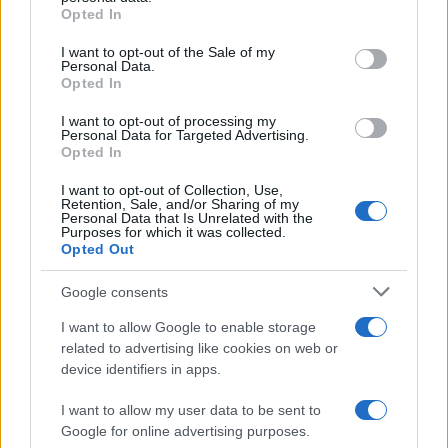
Opted In
Please note that this website/app uses one or more Google
services and may gather and store information including but
I want to opt-out of the Sale of my
Personal Data.
not limited to your visit or usage behaviour. You may click to
Opted In
grant or deny consent to Google and its third-party tags to
use your data for below specified purposes in below Google
I want to opt-out of processing my
consent section.
Personal Data for Targeted Advertising.
Opted In
I want to opt-out of Collection, Use,
Retention, Sale, and/or Sharing of my
Personal Data that Is Unrelated with the
Purposes for which it was collected.
Opted Out
Syndication
Culture
Google consents
Salute
Globalist
I want to allow Google to enable storage
related to advertising like cookies on web or
Megachip
Globalscience
device identifiers in apps.
GiULia
Globalsport
I want to allow my user data to be sent to
Google for online advertising purposes.