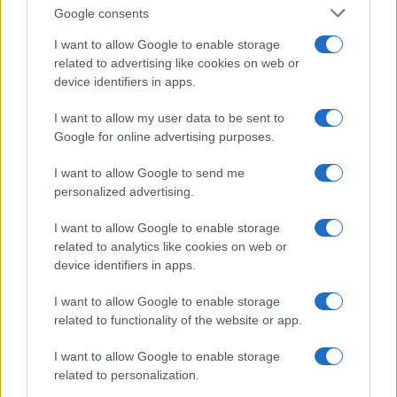
Syndication
Culture
Google consents
Salute
Globalist
I want to allow Google to enable storage
related to advertising like cookies on web or
Megachip
Globalscience
device identifiers in apps.
GiULia
Globalsport
I want to allow my user data to be sent to
Google for online advertising purposes.
Prima Pagina
I want to allow Google to send me
personalized advertising.
Giornale dello
Chi siamo
I want to allow Google to enable storage
Spettacolo
related to analytics like cookies on web or
Contributors
device identifiers in apps.
Wondernet
Facebook
I want to allow Google to enable storage
Giuliana Sgrena
related to functionality of the website or app.
Twitter
I want to allow Google to enable storage
Google News
related to personalization.