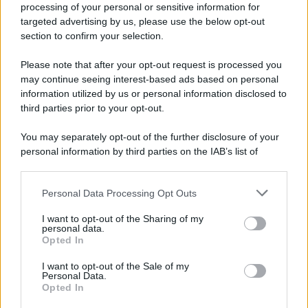
processing of your personal or sensitive information for
targeted advertising by us, please use the below opt-out
section to confirm your selection.
L'evento /
Papa Leone XIV all'Unesco: storica visita a Parigi
il 25 settembre
Please note that after your opt-out request is processed you
may continue seeing interest-based ads based on personal
information utilized by us or personal information disclosed to
third parties prior to your opt-out.
L'inchiesta /
Attentato a Ranucci, arrestato Valter Lavitola:
You may separately opt-out of the further disclosure of your
per la procura è il mandante
personal information by third parties on the IAB’s list of
downstream participants.
Personal Data Processing Opt Outs
This information may also be disclosed by us to third parties
Il ritrovamento /
La moneta che vide l'invasione Cartagine in
on the IAB’s List of Downstream Participants that may further
I want to opt-out of the Sharing of my
Sicilia
disclose it to other third parties.
personal data.
Opted In
Please note that this website/app uses one or more Google
services and may gather and store information including but
I want to opt-out of the Sale of my
Personal Data.
not limited to your visit or usage behaviour. You may click to
Opted In
grant or deny consent to Google and its third-party tags to
use your data for below specified purposes in below Google