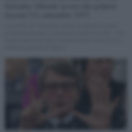
Salvador Allende ucciso dai golpisti
fascisti l'11 settembre 1973
Il presidente del Parlamento europeo ha riportato le parole
pronunciate dal leader socialista prima della sua morte: "Altri
uomini supereranno questo momento grigio e amaro in cui il
tradimento pretende di imporsi"