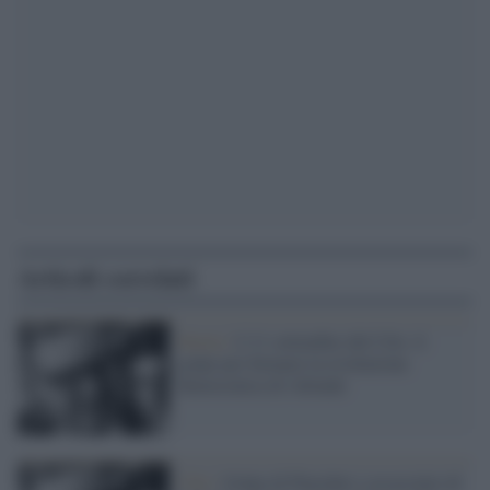
Articoli correlati
Storia /
L'11 settembre del Cile: il
golpe per fermare la rivoluzione
democratica di Allende
Cile /
Golpe di Pinochet e assassinio di