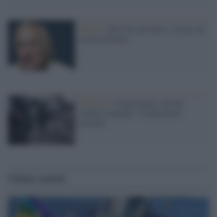
Guerra /
Dal Cile alla Siria: c'è poco da
essere ottimisti
Palestina /
Cisgiordania, raid dei
soldati israeliani: 19 palestinesi
arrestati
Ultime notizie