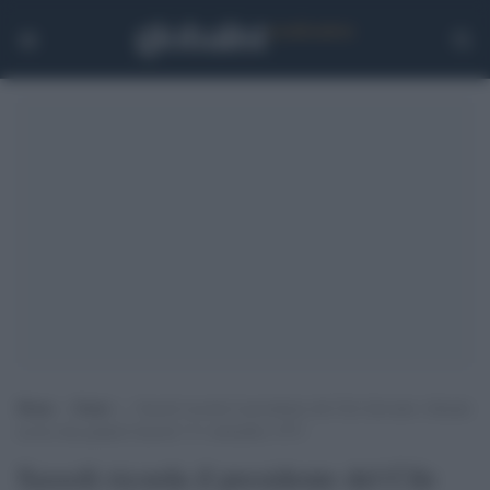
Home
>
Esteri
>
Sassoli ricorda il presidente del Cile Salvador Allende
ucciso dai golpisti fascisti l’11 settembre 1973
Sassoli ricorda il presidente del Cile