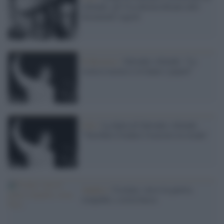
Allende: gli Usa declassificano altri
documenti segreti
Il discorso /
Salvador Allende: "La
storia è nostra e la fanno i popoli"
Cile /
La figlia di Salvador Allende:
"Terribile rivedere l'esercito in strada"
Analisi /
Ucraina: verso la guerra,
istupiditi, a testa bassa