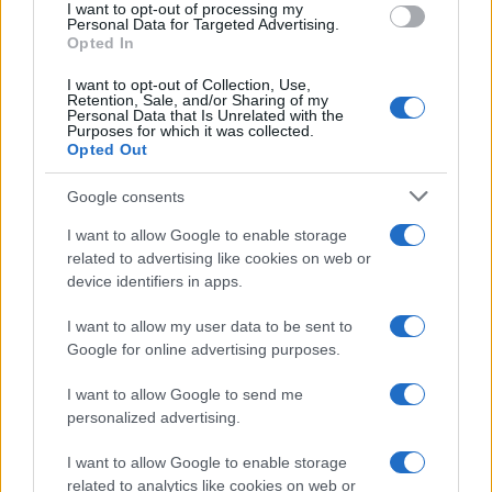
I want to opt-out of processing my
consent section.
Personal Data for Targeted Advertising.
Opted In
I want to opt-out of Collection, Use,
Retention, Sale, and/or Sharing of my
Personal Data that Is Unrelated with the
Purposes for which it was collected.
Opted Out
Syndication
Culture
Google consents
Salute
Globalist
I want to allow Google to enable storage
related to advertising like cookies on web or
Megachip
Globalscience
device identifiers in apps.
GiULia
Globalsport
I want to allow my user data to be sent to
Google for online advertising purposes.
Prima Pagina
I want to allow Google to send me
personalized advertising.
Giornale dello
Chi siamo
I want to allow Google to enable storage
Spettacolo
related to analytics like cookies on web or