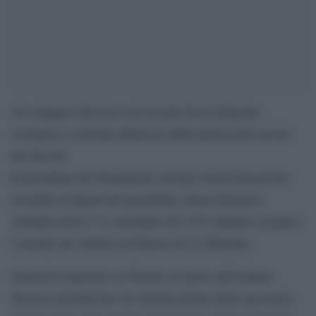
Un omaggio doveroso nel ricordo di un dirigente
socialista e convinto difensore della democrazia ucciso
dai fascisti.
Il presidente del Parlamento europeo David Sassoli ha
ricordato la figura del presidente cileno Salvatore
Allende morto l’11 settembre del 1973 durante il golpe e
l’assedio dei militari al Palacio de La Moneda.
Sassoli ha riportato su Twitter un passo dell’ultimo
discorso pronunciato da Allende prima della sua morte: