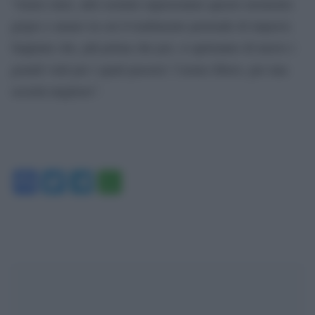
“Amici miei, altri uomini supereranno questo momento
grigio e amaro in cui il tradimento pretende di imporsi.
Sappiate che, più prima che poi, si apriranno di nuovo i
grandi viali per i quali passera’ l’uomo libero, per una
società migliore”.
Facebook
Twitter
Telegram
WhatsApp