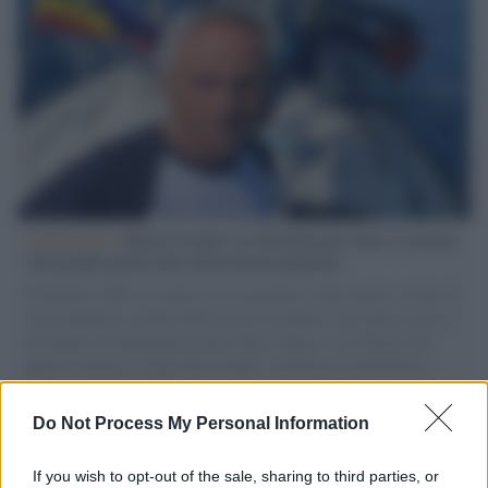
L'intervista /
Marco Croatti e la Flottilla per Gaza: le nostre
vele gonfie grazie alla sollevazione popolare
Il Senatore M5S racconta la sua esperienza sulle barche cariche di
aiuti umanitari assalite dall'esercito israeliano. Una guerra atroce,
il tentativo di disumanizzazione delle vittime, il servilismo del
governo italiano e degli altri europei, il ritorno al colonialismo.
L'importanza dei movimenti.
Do Not Process My Personal Information
Cinema /
James Gray, dopo “I padroni della notte” torna alla
mafia russa con “Paper Tiger”
If you wish to opt-out of the sale, sharing to third parties, or