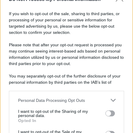
Tel Aviv /
La “vittoria totale” di Israele significa una guerra
senza fine
If you wish to opt-out of the sale, sharing to third parties, or
processing of your personal or sensitive information for
targeted advertising by us, please use the below opt-out
section to confirm your selection.
Vangelo /
La vita si intreccia con le paure come il giorno
succede alla notte
Please note that after your opt-out request is processed you
may continue seeing interest-based ads based on personal
information utilized by us or personal information disclosed to
third parties prior to your opt-out.
La scoperta /
Oplontis, le vittime dell’eruzione del Vesuvio
You may separately opt-out of the further disclosure of your
furono più numerose del previsto
personal information by third parties on the IAB’s list of
downstream participants.
Personal Data Processing Opt Outs
This information may also be disclosed by us to third parties
Il medagliere /
Europei di nuoto: Pellecani guida una super
on the IAB’s List of Downstream Participants that may further
I want to opt-out of the Sharing of my
Italia
disclose it to other third parties.
personal data.
Opted In
Please note that this website/app uses one or more Google
services and may gather and store information including but
I want to opt-out of the Sale of my