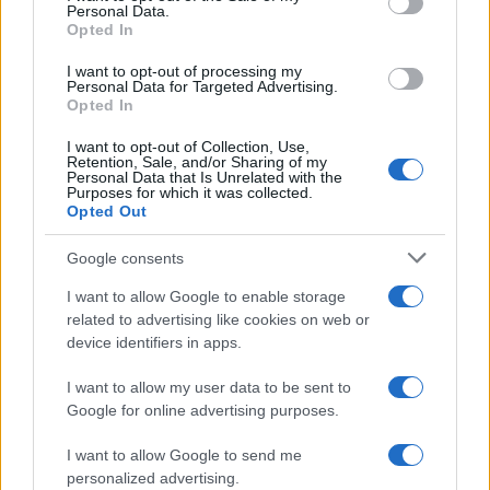
Personal Data.
not limited to your visit or usage behaviour. You may click to
Opted In
grant or deny consent to Google and its third-party tags to
use your data for below specified purposes in below Google
I want to opt-out of processing my
consent section.
Personal Data for Targeted Advertising.
Opted In
I want to opt-out of Collection, Use,
Retention, Sale, and/or Sharing of my
Personal Data that Is Unrelated with the
Purposes for which it was collected.
Opted Out
Syndication
Culture
Google consents
Salute
Globalist
I want to allow Google to enable storage
related to advertising like cookies on web or
Megachip
Globalscience
device identifiers in apps.
GiULia
Globalsport
I want to allow my user data to be sent to
Google for online advertising purposes.
Prima Pagina
I want to allow Google to send me
personalized advertising.