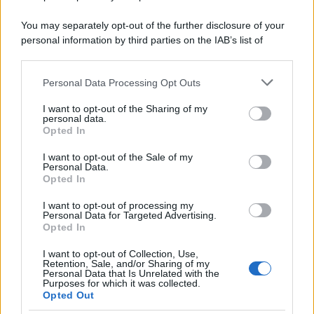
Perché i centri di intrattenimento per famiglie investono in
You may separately opt-out of the further disclosure of your
attrazioni ad alta tecnologia
personal information by third parties on the IAB’s list of
downstream participants.
Personal Data Processing Opt Outs
This information may also be disclosed by us to third parties
Il conflitto /
La mafia russa e l'arma del caos
on the IAB’s List of Downstream Participants that may further
I want to opt-out of the Sharing of my
disclose it to other third parties.
personal data.
Opted In
Please note that this website/app uses one or more Google
services and may gather and store information including but
I want to opt-out of the Sale of my
Personal Data.
not limited to your visit or usage behaviour. You may click to
Opted In
grant or deny consent to Google and its third-party tags to
use your data for below specified purposes in below Google
I want to opt-out of processing my
consent section.
Personal Data for Targeted Advertising.
Opted In
I want to opt-out of Collection, Use,
Retention, Sale, and/or Sharing of my
Personal Data that Is Unrelated with the
Purposes for which it was collected.
Opted Out