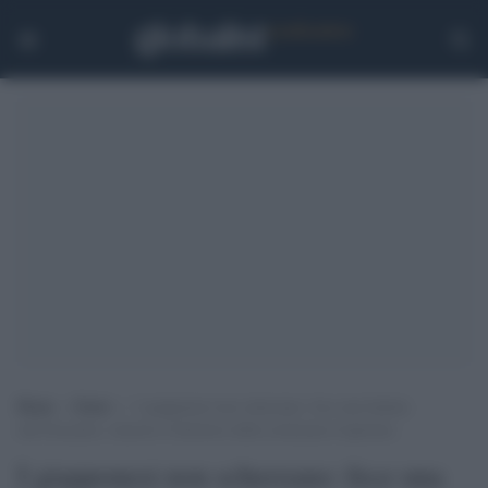
Home
>
Esteri
>
I giapponesi non scherzano: fece una battuta
sull’olocausto, rimosso il direttore della cerimonia d’apertura
I giapponesi non scherzano: fece una