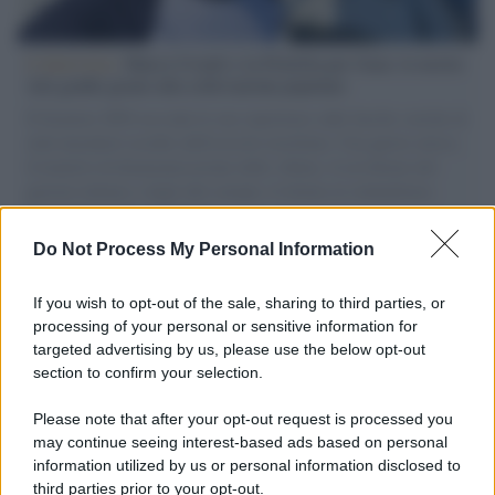
L'intervista /
Marco Croatti e la Flottilla per Gaza: le nostre
vele gonfie grazie alla sollevazione popolare
Il Senatore M5S racconta la sua esperienza sulle barche cariche di
aiuti umanitari assalite dall'esercito israeliano. Una guerra atroce,
il tentativo di disumanizzazione delle vittime, il servilismo del
governo italiano e degli altri europei, il ritorno al colonialismo.
L'importanza dei movimenti.
Do Not Process My Personal Information
Il lutto /
Addio a Francesco Guccini, il poeta della canzone
d’autore italiana
If you wish to opt-out of the sale, sharing to third parties, or
processing of your personal or sensitive information for
targeted advertising by us, please use the below opt-out
section to confirm your selection.
L'anniversario /
90 anni di Yves Saint Laurent, tra moda e
scandali
Please note that after your opt-out request is processed you
may continue seeing interest-based ads based on personal
information utilized by us or personal information disclosed to
third parties prior to your opt-out.