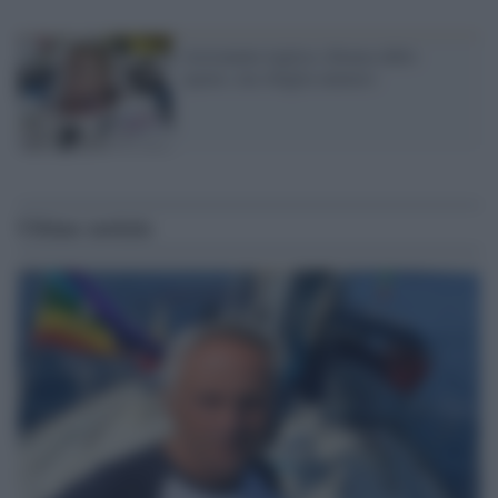
Astronauta inglese chiama dallo
spazio, ma sbaglia numero
Ultime notizie