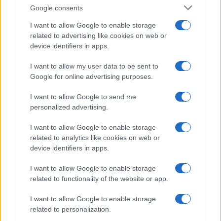
Syndication
Culture
Google consents
Salute
Globalist
I want to allow Google to enable storage
related to advertising like cookies on web or
Megachip
Globalscience
device identifiers in apps.
GiULia
Globalsport
I want to allow my user data to be sent to
Google for online advertising purposes.
Prima Pagina
I want to allow Google to send me
personalized advertising.
Giornale dello
Chi siamo
I want to allow Google to enable storage
Spettacolo
related to analytics like cookies on web or
Contributors
device identifiers in apps.
Wondernet
Facebook
I want to allow Google to enable storage
Giuliana Sgrena
related to functionality of the website or app.
Twitter
I want to allow Google to enable storage
Google News
related to personalization.