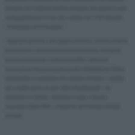
di massa di 6 milioni di ebrei da parte dei nazisti in una
sceneggiatura per il suo atto comico nel 1998 dicendo:
“Giochiamo all’Olocausto”.
“Qualsiasi persona, per quanto creativa, non ha il diritto
di deridere le vittime del genocidio nazista. Il regime
nazista gasò anche i tedeschi disabili. Qualsiasi
associazione di questa persona alle Olimpiadi di Tokyo
insulterebbe la memoria di 6 milioni di ebrei e sarebbe
una crudele presa in giro delle Paralimpiadi”, ha
dichiarato il rabbino Abraham Cooper, Decano
Associato della SWC e Direttore dell’Azione Sociale
Globale.