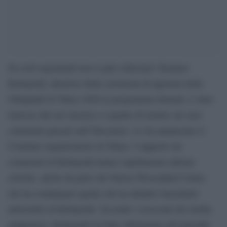
Su certi argomenti non si può scherzare! Kentaro
Kobayashi, direttore della cerimonia di apertura delle
Olimpiadi di Tokyo 2020 in programma domani, è stato
rimosso dal suo incarico a seguito di notizie sui suoi
commenti passati sull’Olocausto. Lo ha annunciato il
Comitato organizzatore di Tokyo. I rapporti sui
commenti di Kobayashi hanno rapidamente attirato
critiche, anche da parte del Simon Wiesenthal Center,
che ha condannato quelle che ha definito barzellette
antisemite di Kobayashi. Secondo i resoconti dei media
giapponesi, Kobayashi ha fatto riferimento all’omicidio