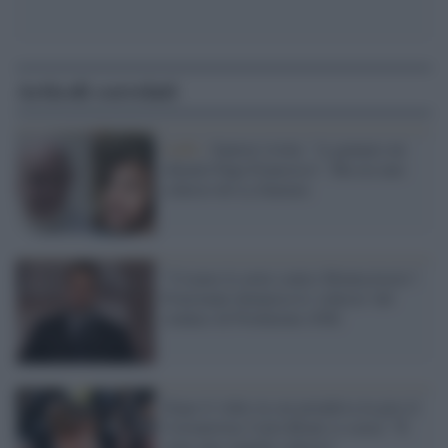
Articoli correlati
Gaffe /
Santori rivela: "A gennaio mi
chiamò Papa Francesco". Ma era uno
scherzo de La Zanzara
"Usiamo le armi contro Montecitorio":
Fratoianni denuncia lo 'scherzo' del
sindaco di Pordenone (FdI)
Dopo il video in cui prendeva in giro il
Coronavirus Carla Bruni si scusa: "È
stato uno stupido scherzo"