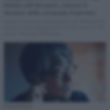
battuta sull'olocausto, rimosso il
direttore della cerimonia d'apertura
Secondo i resoconti dei media giapponesi, fece riferimento allo
sterminio in una sceneggiatura per il suo atto comico nel 1998
dicendo: "Giochiamo all'Olocausto"
Kentaro Kobayashi