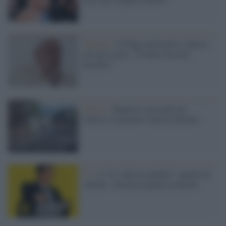
Vaticano /
Il Papa autoironico scherza
con una suora: "Ti bacio ma non
mordere"
Ottawa /
Bagnava i passanti per
scherzo, licenziato l'autista burlone
Tv /
A "Lo scherzo perfetto" spunta un
coltello: sfiorata tragedia in diretta