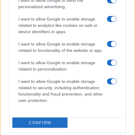
I want to allow Google to send me
personalized advertising.
Giornale dello
Chi siamo
I want to allow Google to enable storage
Spettacolo
related to analytics like cookies on web or
Contributors
device identifiers in apps.
Wondernet
Facebook
I want to allow Google to enable storage
Giuliana Sgrena
related to functionality of the website or app.
Twitter
I want to allow Google to enable storage
Google News
related to personalization.
Mastodon
I want to allow Google to enable storage
related to security, including authentication
Cookie Policy
functionality and fraud prevention, and other
user protection.
Preferenze Privacy
CONFIRM