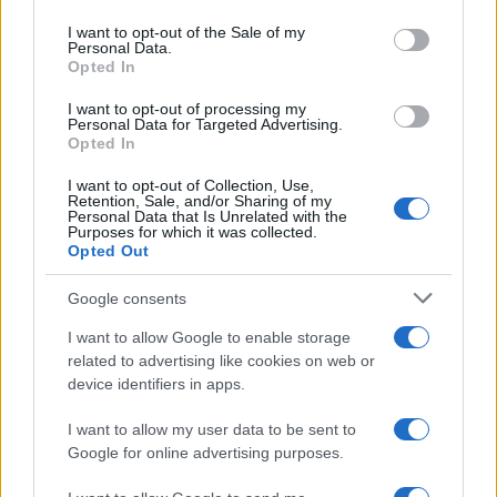
Please note that this website/app uses one or more Google
services and may gather and store information including but
I want to opt-out of the Sale of my
Personal Data.
not limited to your visit or usage behaviour. You may click to
Opted In
grant or deny consent to Google and its third-party tags to
use your data for below specified purposes in below Google
I want to opt-out of processing my
consent section.
Personal Data for Targeted Advertising.
Opted In
I want to opt-out of Collection, Use,
Retention, Sale, and/or Sharing of my
Personal Data that Is Unrelated with the
Purposes for which it was collected.
Opted Out
Syndication
Culture
Google consents
Salute
Globalist
I want to allow Google to enable storage
related to advertising like cookies on web or
Megachip
Globalscience
device identifiers in apps.
GiULia
Globalsport
I want to allow my user data to be sent to
Google for online advertising purposes.
Prima Pagina