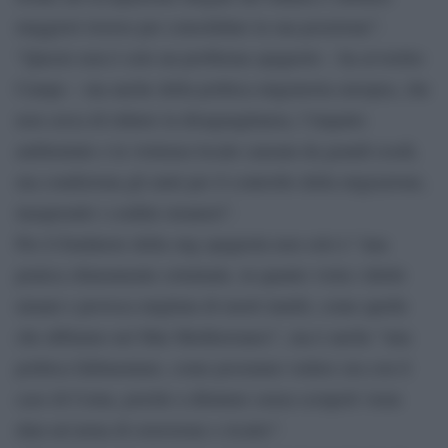
maggiori risorse per consolidare la sua posizione”.
“Questo non è solo un problema spagnolo – ha avvertito
Camps – ma anche della politica migratoria europea, che
non cerca di ridurre la disuguaglianza, l’impatto
ambientale e la violenza locale causata da grandi esodi,
ma condiziona gli aiuti per il controllo della migrazione,
inasprendo i confini stranieri”.
Per il fondatore della ong spagnola non solo è “una
pratica chiaramente criminale, in quanto viola i diritti
umani e provoca migliaia di morti inutili, come quelle
che abbiamo nel Mar Mediterraneo”, ma è anche “una
politica fallimentare, come possiamo vedere ora con il
caso di Ceuta, poiché a dittature senza scrupoli viene
data un’arma di estorsione e ricatto”.