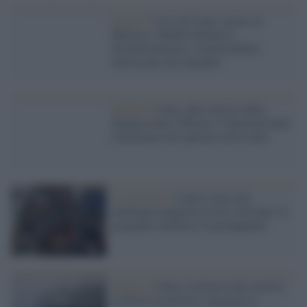
Spagna /
Crisi di Ceuta, accuse al
Marocco: Madrid denuncia
disinformazione e responsabilità
nell'assalto dei migranti
Madrid /
Ceuta, duro attacco della
Spagna contro Meloni e l'internazionale
reazionaria che specula sull'assalto
La polemica /
Ceuta è una città
autonoma spagnola in terra africana: la
geografia smentisce la propaganda
Spagna /
Ceuta, il pretesto dei razzisti:
la destra trasforma i migranti in