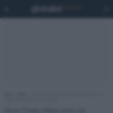
Home
>
Esteri
>
Oscar Camps (Open arms) sui migranti a Ceuta: “Il
ricatto di una dittatura senza scrupoli”
Oscar Camps (Open arms) sui