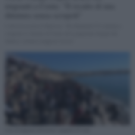
migranti a Ceuta: "Il ricatto di una
dittatura senza scrupoli"
L'attivista accusa il Marocco: "Re Mohamed VI continua a
comprare il silenzio di fronte all'occupazione illegale del
Sahara e ottenere maggiori risorse"
Caos di migranti nell'enclave spagnolo di Ceuta