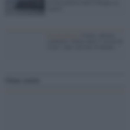
un’arma politica contro l’Europa e la
legalità
Estrema Destra /
Credere, obbedire,
combattere: l'Italia contro l'"esercito di
Ceuta" e quel 'cattivone' di Sànchez
Ultime notizie