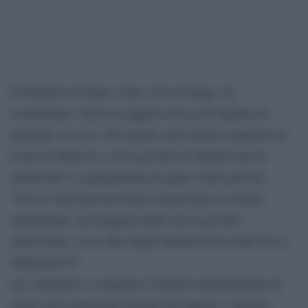
Il fondatore di Open Arms, Oscar Camps, ha
commentato l’arrivo in appena 48 ore di migliaia di
migranti, tra cui 1.500 minori, nell’enclave spagnola di
Ceuta in Marocco, con il governo di Madrid che ha
annunciato il respingimento di quasi 5mila persone.
“Più di 7mila persone hanno attraversato il confine
meridionale, incoraggiate dallo stesso governo
marocchino, in un altro degli innumerevoli ricatti del re
Mohamed VI
per continuare a comprare il silenzio internazionale di
fronte all’occupazione illegale del Sahara e ottenere