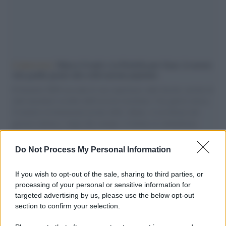
L'intervista /
Marco Croatti e la Flottilla per Gaza: le nostre
vele gonfie grazie alla sollevazione popolare
Il Senatore M5S racconta la sua esperienza sulle barche cariche di
aiuti umanitari assalite dall'esercito israeliano. Una guerra atroce,
il tentativo di disumanizzazione delle vittime, il servilismo del
governo italiano e degli altri europei, il ritorno al colonialismo.
L'importanza dei movimenti.
Do Not Process My Personal Information
Musica /
Al maestro Francesco Guccini
If you wish to opt-out of the sale, sharing to third parties, or
processing of your personal or sensitive information for
targeted advertising by us, please use the below opt-out
section to confirm your selection.
Il ricordo /
Quando Guccini raccontava le "Cronache