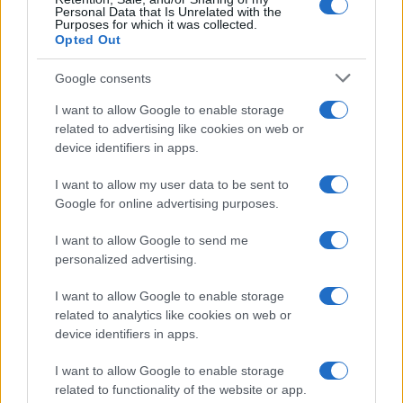
Personal Data that Is Unrelated with the
Purposes for which it was collected.
Opted Out
Syndication
Culture
Google consents
Salute
Globalist
I want to allow Google to enable storage
related to advertising like cookies on web or
Megachip
Globalscience
device identifiers in apps.
GiULia
Globalsport
I want to allow my user data to be sent to
Google for online advertising purposes.
Prima Pagina
I want to allow Google to send me
personalized advertising.
Giornale dello
Chi siamo
I want to allow Google to enable storage
Spettacolo
related to analytics like cookies on web or
Contributors
device identifiers in apps.
Wondernet
Facebook
I want to allow Google to enable storage
Giuliana Sgrena
related to functionality of the website or app.
Twitter