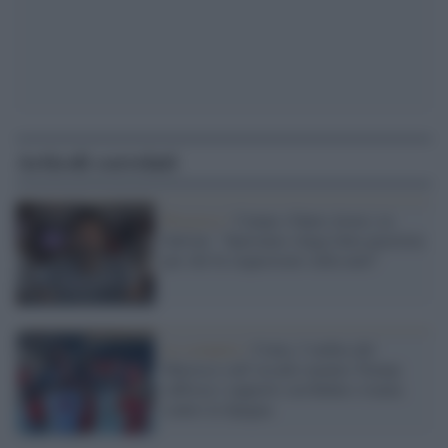
Articoli correlati
Processo /
Camps (Open Arms) su
Salvini: "Speriamo venga fatta giustizia
per chi fu sequestrato sulla nave"
Lo scenario /
Ceuta, l’ombra del
Marocco sull’assalto mentre Trump
rafforza i rapporti con Rabat e trama
contro la Spagna