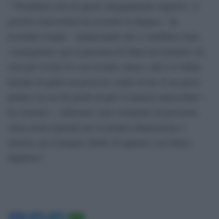
“‘Prendiamo atto di questo atteggiamento ingiusto’, il
governo marocchino ha avvertito la Spagna – ha
ricordato Camps – annunciando che ci sarebbero state
‘conseguenze’ per la presenza di Ghali nel territorio (in
cura per Covid-19 e un vecchio cancro, ndr) e il rifiuto
iniziale di aprire un processo contro di lui. E un gioco
politico in cui chi perde di più è il popolo marocchino –
ha concluso -, utilizzato come strumento di pressione,
senza alcun riguardo per la propria disperazione e
miseria, per il proprio diritto di aspirare a un futuro
dignitoso”.