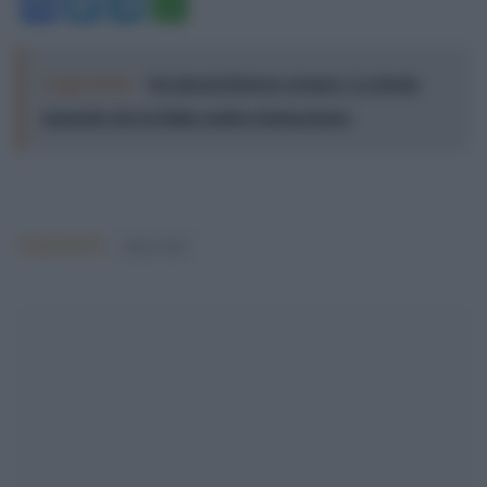
Facebook
Twitter
Telegram
WhatsApp
Leggi anche:
Sei giorni di lavoro al mese. La favola
spagnola che in Italia sembra fantascienza
Argomenti:
open arms