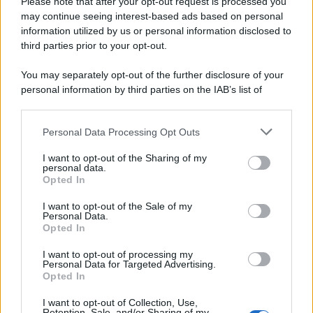
epafaniche": l'intervista all'artista che si definiva un
Please note that after your opt-out request is processed you
'narratore'
may continue seeing interest-based ads based on personal
information utilized by us or personal information disclosed to
third parties prior to your opt-out.
Lo studio /
Disinformazione russa e destra: anche la
You may separately opt-out of the further disclosure of your
macchina propagandistica di Putin dietro la crisi di Ceuta
personal information by third parties on the IAB’s list of
downstream participants.
Personal Data Processing Opt Outs
This information may also be disclosed by us to third parties
Tendenze /
Sale il numero degli acquisti online in Europa e
on the IAB’s List of Downstream Participants that may further
I want to opt-out of the Sharing of my
aumentano le vendite di articoli second hand
disclose it to other third parties.
personal data.
Opted In
Please note that this website/app uses one or more Google
services and may gather and store information including but
I want to opt-out of the Sale of my
Personal Data.
not limited to your visit or usage behaviour. You may click to
Opted In
grant or deny consent to Google and its third-party tags to
use your data for below specified purposes in below Google
I want to opt-out of processing my
consent section.
Personal Data for Targeted Advertising.
Opted In
I want to opt-out of Collection, Use,
Retention, Sale, and/or Sharing of my