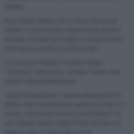
Meghan”.
Katie Nicholl sottolinea che la consorte del principe
William ”è molto discreta e rispettosa delle questioni
personali. Non parla mai di litigi con nessuno perché è
molto attenta al modo in cui tratta gli altri”.
Le rivelazioni di Meghan l’avrebbero dunque
“mortificata” anche perché, sottolinea l’esperta, Kate
non può replicare pubblicamente.
″Quella del matrimonio è stata una settimana davvero
difficile. Kate era arrabbiata per qualcosa, ma dopo si è
scusata, e mi ha portato dei fiori con un biglietto”, ha
detto Meghan Markle a Oprah Winfrey nell’intervista
andata in onda il 7 marzo sulla rete Cbs.