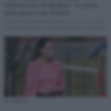
dall'intervista di Meghan": le parole
dell'esperta reale Nicholl
La duchessa di Cambridge non ha mai voluto che fosse diffusa
alcuna notizia che potesse avallare una spaccatura con Meghan.
Kate Middleton