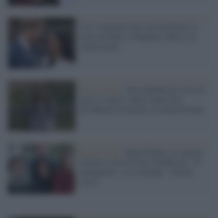
Via i senzatetto per non disturbare le
nozze di Harry e Meghan: bufera sui
conservatori
Regno Unito /
Kate Middleton rivela di
avere il cancro: dopo l'intervento
all'addome ha iniziato la chemioterapia
Regno Unito /
Royal Family, le agenzie
ritirano la foto di Kate Middleton: "E'
manipolata". Lei risponde: "Chiedo
scusa"