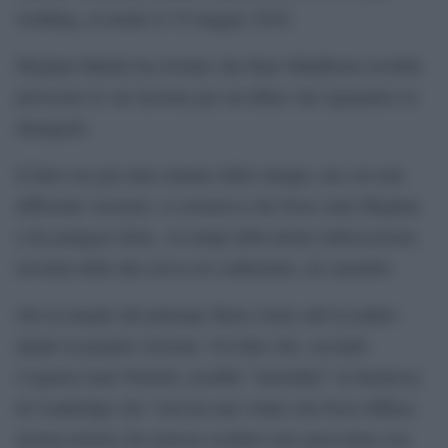
wedding, avvenuto il 19 maggio 2018.
Meghan Markle ha rivelato che Kate Middleton avrebbe
provocato le sue lacrime per un affare che riguardava le
damigelle.
Il fatto era già stato trattato dalla stampa, ma con una
differente versione: si sosteneva che fosse stata Meghan
a far piangere Kate. Ai tempi delle prime indiscrezioni,
nessuna delle due aveva né confermato, né smentito.
Ora la moglie del principe Harry torna sull’accaduto
dando la propria versione. Un fatto che, secondo
l’esperta reale Nicholl, avrebbe “inorridito” la duchessa
di Cambridge che “non ha mai voluto che fosse diffusa
alcuna notizia che potesse avallare una spaccatura con