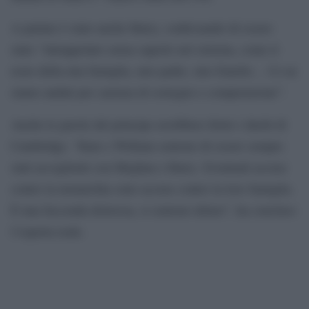
A parlare è stato anche Harry, confessando di essere
stato “intrappolato senza saperlo nel sistema, come il
resto della mia famiglia, mio padre, mio fratello… Ce ne
siamo andati per carenza di sostegno e comprensione”.
Anche le parole del principe avrebbero ferito i duchi di
Cambridge. “Kate e William sentono di essere sempre
stati accoglienti con Meghan e Harry. Eventuali accuse
contro la monarchia sono accuse contro la loro famiglia.
È una faccenda dolorosa, si sentono delusi”, ha concluso
l’esperta reale.