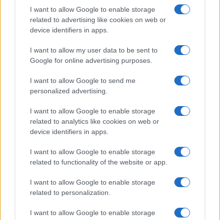
Salute
Globalist
I want to allow Google to enable storage
related to advertising like cookies on web or
Megachip
Globalscience
device identifiers in apps.
GiULia
Globalsport
I want to allow my user data to be sent to
Google for online advertising purposes.
Prima Pagina
I want to allow Google to send me
personalized advertising.
Giornale dello
Chi siamo
I want to allow Google to enable storage
Spettacolo
related to analytics like cookies on web or
Contributors
device identifiers in apps.
Wondernet
Facebook
I want to allow Google to enable storage
Giuliana Sgrena
related to functionality of the website or app.
Twitter
I want to allow Google to enable storage
Google News
related to personalization.
Mastodon
I want to allow Google to enable storage