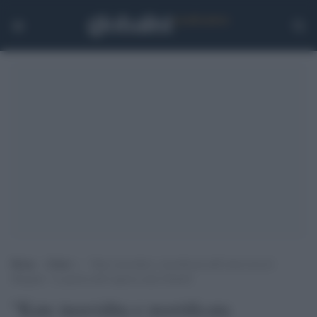
Home
>
Esteri
>
“Kate inorridita e mortificata dall’intervista di
Meghan”: le parole dell’esperta reale Nicholl
"Kate inorridita e mortificata