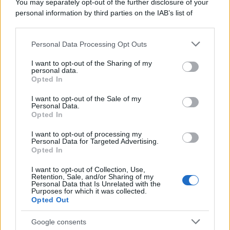
You may separately opt-out of the further disclosure of your
tycoon smentisce
personal information by third parties on the IAB’s list of
downstream participants.
Personal Data Processing Opt Outs
This information may also be disclosed by us to third parties
La banca /
Caso Mps: i pm milanesi ora vogliono vederci
on the IAB’s List of Downstream Participants that may further
I want to opt-out of the Sharing of my
chiaro sulle “chat” tra un dirigente del Mef e alcuni ministri
disclose it to other third parties.
personal data.
Opted In
Please note that this website/app uses one or more Google
services and may gather and store information including but
I want to opt-out of the Sale of my
Personal Data.
not limited to your visit or usage behaviour. You may click to
Opted In
grant or deny consent to Google and its third-party tags to
use your data for below specified purposes in below Google
I want to opt-out of processing my
consent section.
Personal Data for Targeted Advertising.
Opted In
I want to opt-out of Collection, Use,
Retention, Sale, and/or Sharing of my
Personal Data that Is Unrelated with the
Purposes for which it was collected.
Opted Out
Syndication
Culture
Google consents