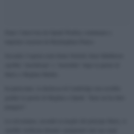
Dopo l’intervista da Oprah Winfrey continuano a
trapelare reazioni da Buckingham Palace.
Secondo l’esperta reale Katie Nicholl, Kate Middleton
sarebbe “mortificata” e “inorridita” dopo le parole di
Harry e Meghan Markle.
In particolare, la duchessa di Cambridge non avrebbe
gradito le parole di Meghan a Oprah: “Kate mi ha fatto
piangere”.
La circostanza, secondo la moglie del principe Harry, si
sarebbe verificata durante i preparativi del suo royal