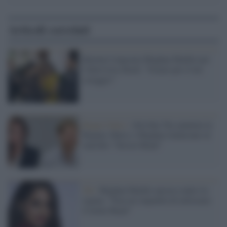
Articoli correlati
Beyoncé ringrazia Meghan Markle per
l'intervista shock: "Grazie per il tuo
coraggio"
Regno Unito /
Alla fine l'ha spuntata la
Regina: Harry e Meghan rinunciano al
marchio "Sussex Royal"
Uk /
Meghan Markle ancora contro la
regina: "Non mi impedirà di utilizzare
il nome Royal"