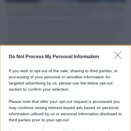
L'intervista /
Marco Croatti e la Flottilla per Gaza: le nostre
vele gonfie grazie alla sollevazione popolare
Il Senatore M5S racconta la sua esperienza sulle barche cariche di
aiuti umanitari assalite dall'esercito israeliano. Una guerra atroce,
il tentativo di disumanizzazione delle vittime, il servilismo del
governo italiano e degli altri europei, il ritorno al colonialismo.
L'importanza dei movimenti.
Do Not Process My Personal Information
Tendenze /
Sale il numero degli acquisti online in Europa e
aumentano le vendite di articoli second hand
If you wish to opt-out of the sale, sharing to third parties, or
processing of your personal or sensitive information for
targeted advertising by us, please use the below opt-out
section to confirm your selection.
Pd /
Un partito progressista e di sinistra che si spacca sul
riarmo ha un serio problema
Please note that after your opt-out request is processed you
may continue seeing interest-based ads based on personal
information utilized by us or personal information disclosed to
third parties prior to your opt-out.
Il caso /
Trump ha quasi esaurito l'arsenale Usa, ma il