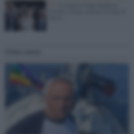
Uk /
Il suocero di Pippa Middleton
arrestato a Parigi: accusato di stupro di
minore
Ultime notizie