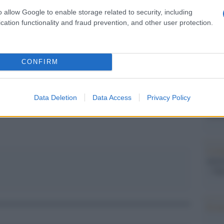
Il Se
barch
o allow Google to enable storage related to security, including
dall'e
cation functionality and fraud prevention, and other user protection.
tentat
servil
europ
CONFIRM
dei m
pp
Pales
Data Deletion
Data Access
Privacy Policy
asseg
rudi
L'eve
natu
– Ope
Il ri