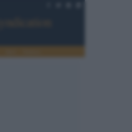
Sport
Tendenze