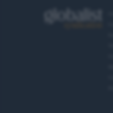
Ch
Co
Fa
Tw
Go
Ma
Co
Pr