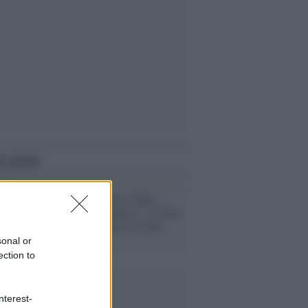
i anche
Congo /
Le accuse della
moglie di Attanasio: "Il Pam
non l'ha protetto in modo
adeguato"
sonal or
ection to
nterest-