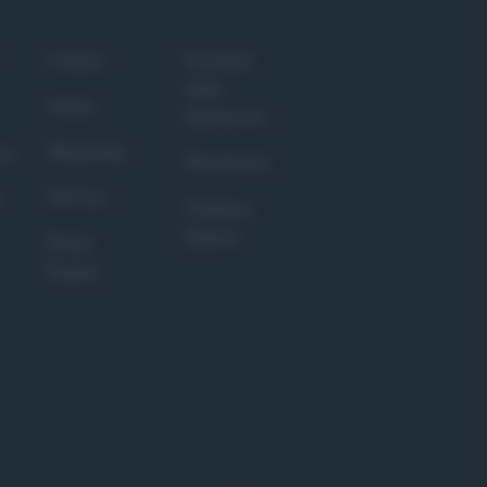
Culture
Giornale
dello
Salute
Spettacolo
Megachip
nce
Wondernet
GiULia
Giuliana
Sgrena
Prima
Pagina