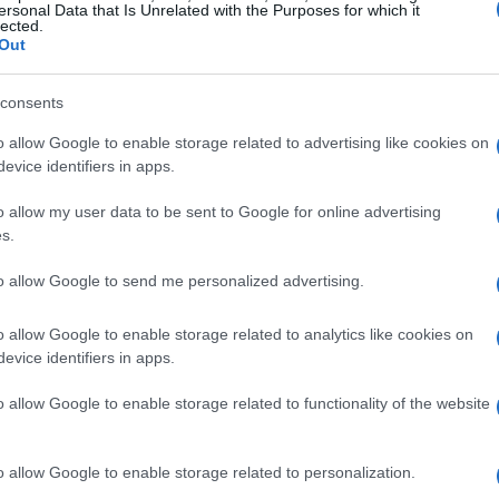
ersonal Data that Is Unrelated with the Purposes for which it
lected.
 di protezione della popolazione. Dopo i
Out
rsone perpetrati dai gruppi armati proprio nella
comprensibile”.
consents
o allow Google to enable storage related to advertising like cookies on
Ulti
ar credere che quel tragitto era ritenuto sicuro e
evice identifiers in apps.
ente scortato mi lasciano un po’ senza parola.
o allow my user data to be sent to Google for online advertising
 un alto diplomatico straniero, un ambasciatore”,
s.
to allow Google to send me personalized advertising.
il carabiniere che viaggiava con lui, Vittorio
o allow Google to enable storage related to analytics like cookies on
issionario ha risposto: “Non mi azzardo a fare
evice identifiers in apps.
e i componenti del gruppo armato che ha operato
o allow Google to enable storage related to functionality of the website
L'int
i rapimento, erano stati avvertiti da qualcuno
Gaza:
lio. Ma sta alle inchieste fare luce su questo
solle
o allow Google to enable storage related to personalization.