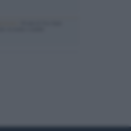
iversario /
90 anni di Yves Saint
nt, tra moda e scandali