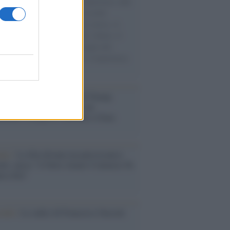
natore M5S racconta la sua esperienza sulle
e cariche di aiuti umanitari assalite
sercito israeliano. Una guerra atroce, il
ivo di disumanizzazione delle vittime, il
ismo del governo italiano e degli altri
ei, il ritorno al colonialismo. L'importanza
ovimenti.
tina /
Il Board of Peace di Trump
na il primo contratto per un
mentale avamposto militare a Gaza
nto /
La Sila diventa un palcoscenico
rale: nasce “A Farla Amare Comincia Tu
ra Sila”
cordo /
Le radici di Francesco Guccini