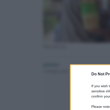
Padre Querzani
globalist
27 Febbraio 2021 - 10.15
Do Not Pr
If you wish 
sensitive in
confirm your
Please note