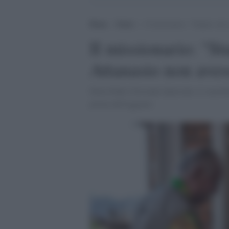
Home
>
Esteri
>
Il missionario: “Stupito che 
Il missionario: "St
Attanasio non aves
Parla Padre Giovanni Querzani, il sacerdo
prima dell'agguato